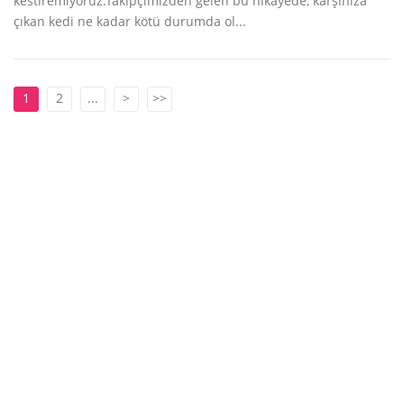
kestiremiyoruz.Takipçimizden gelen bu hikayede, karşınıza
çıkan kedi ne kadar kötü durumda ol...
1
2
...
>
>>