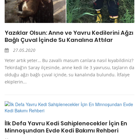
Yazıklar Olsun: Anne ve Yavru Kedilerini Ağzı
Bağlı Çuval İçinde Su Kanalına Attılar
27.05.2020
Yeter artık yeter… Bu zavallı masum canlara nasıl kıyabildiniz?
Tekirdağ’ın Saray ilçesinde, anne kedi ile 3 yavrusu, taşların da
olduğu ağzı bağlı çuval içinde, su kanalında bulundu. İtfaiye
ekiplerin...
İlk Defa Yavru Kedi Sahiplenecekler İçin En
Minnoşundan Evde Kedi Bakımı Rehberi