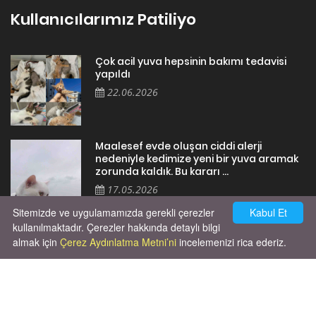
Kullanıcılarımız Patiliyo
Çok acil yuva hepsinin bakımı tedavisi
yapıldı
22.06.2026
Maalesef evde oluşan ciddi alerji
nedeniyle kedimize yeni bir yuva aramak
zorunda kaldık. Bu kararı ...
17.05.2026
Sitemizde ve uygulamamızda gerekli çerezler
Kabul Et
kullanılmaktadır. Çerezler hakkında detaylı bilgi
almak için
Çerez Aydınlatma Metni’ni
incelemenizi rica ederiz.
Cok huysal asla tırmalama huyu yok yeni
kısırlastırdım tuvalet egitimi de var
kumundan baska yere ya...