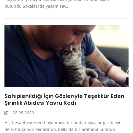
bulundu.Sokaklarda yaşam sav...
Sahiplenildiği İçin Gözleriyle Teşekkür Eden
Şirinlik Abidesi Yavru Kedi
22.05.2020
Hiç hesapta yokken hayatımıza bir anda miyavlar girebiliyor.
Belki bir çöpün kenarında, belki de bir arabanın altında