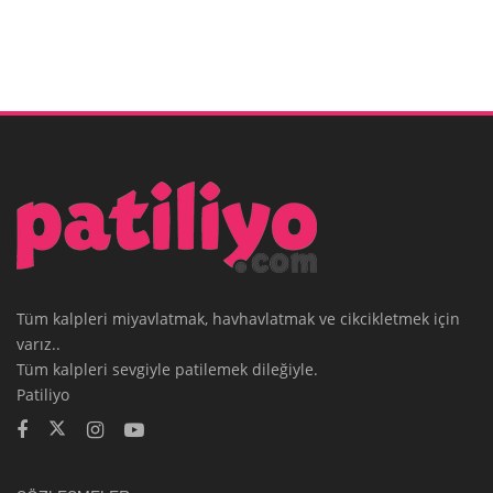
Tüm kalpleri miyavlatmak, havhavlatmak ve cikcikletmek için
varız..
Tüm kalpleri sevgiyle patilemek dileğiyle.
Patiliyo