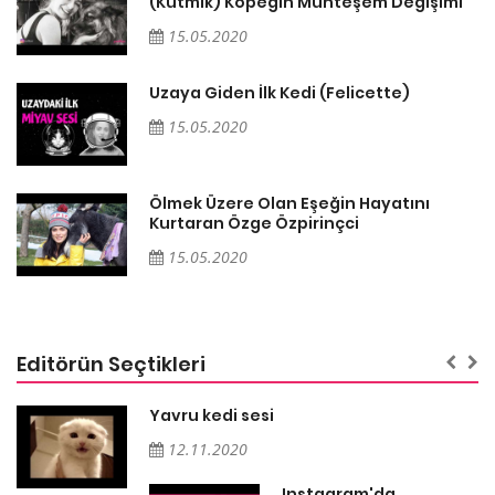
i
(Kutmik) Köpeğin Muhteşem Değişimi
15.05.2020
Uzaya Giden İlk Kedi (Felicette)
15.05.2020
Ölmek Üzere Olan Eşeğin Hayatını
Kurtaran Özge Özpirinçci
15.05.2020
Editörün Seçtikleri
Yavru kedi sesi
12.11.2020
Instagram'da