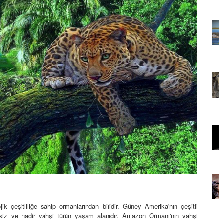
22.05.2020
rının
Afrika'nın Su Topraklarının
amlar ve
Gücü: Nil Atı, Hipopotamlar ve
Krokodiller
16.03.2024
ları,
Kaplanlar: Yaşam Alanları,
ları
Özellikleri ve Davranışları
Hakkında 16 Bilgi
23.05.2020
ar ve
Gece Avcıları: Baykuşlar ve
Yarasa Türleri
07.11.2023
koturizm
Vahşi Hayvanlar ve Ekoturizm
İlişkisi
18.11.2023
 çeşitliliğe sahip ormanlarından biridir. Güney Amerika'nın çeşitli
siz ve nadir vahşi türün yaşam alanıdır. Amazon Ormanı'nın vahşi