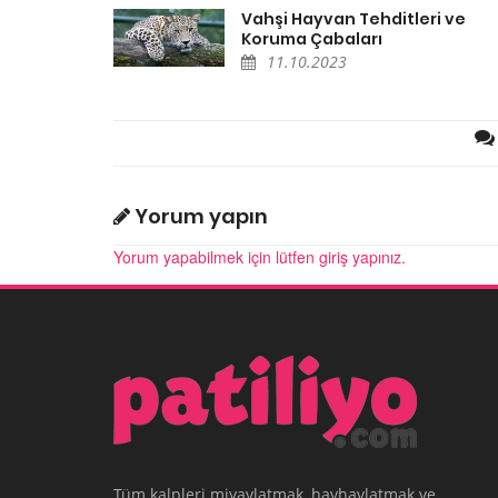
Vahşi Hayvan Tehditleri ve
Koruma Çabaları
11.10.2023
Yorum yapın
Yorum yapabilmek için lütfen giriş yapınız.
Tüm kalpleri miyavlatmak, havhavlatmak ve