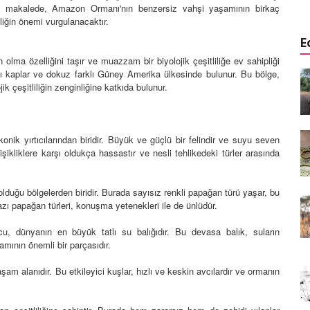
 Bu makalede, Amazon Ormanı'nın benzersiz vahşi yaşamının birkaç
liğin önemi vurgulanacaktır.
E
ma özelliğini taşır ve muazzam bir biyolojik çeşitliliğe ev sahipliği
nı kaplar ve dokuz farklı Güney Amerika ülkesinde bulunur. Bu bölge,
emli
Koalalar: Avustralya'nın eşsiz
ik çeşitliliğin zenginliğine katkıda bulunur.
lanlar ve
yaratıkları olan koalalar
21.02.2024
Vaşaklar: Ormanlık ve dağlık
ik yırtıcılarından biridir. Büyük ve güçlü bir felindir ve suyu seven
isineğin
bölgelerde yaşayan vaşaklar
ikliklere karşı oldukça hassastır ve nesli tehlikedeki türler arasında
21.02.2024
uğu bölgelerden biridir. Burada sayısız renkli papağan türü yaşar, bu
Zebra: Afrika savanlarının renkli
bazı papağan türleri, konuşma yetenekleri ile de ünlüdür.
 Atların
figürlerinden biri olan zebra
, dünyanın en büyük tatlı su balığıdır. Bu devasa balık, suların
20.02.2024
mının önemli bir parçasıdır.
Kurtköpekleri: Sosyal yapıları
 alanıdır. Bu etkileyici kuşlar, hızlı ve keskin avcılardır ve ormanın
eoparın
ve avlanma stratejileriyle
m
tanınan kurtköpekler
20.02.2024