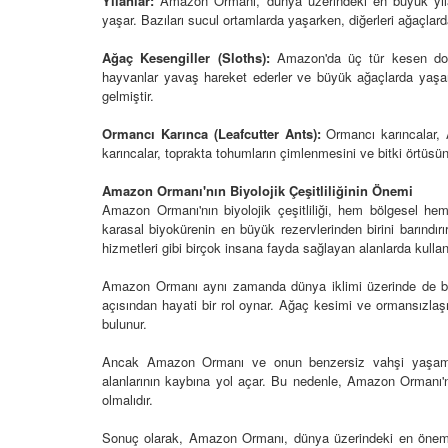
Yılanlar:
Amazon Ormanı, dünya üzerindeki en büyük yılan ç
24
yaşar. Bazıları sucul ortamlarda yaşarken, diğerleri ağaçlar
Taklitçi Usta: Ormanla
Dikenli Sakinleri: Çöl
Zekası, Maymunlar
Ağaç Kesengiller (Sloths):
Amazon'da üç tür kesen doku
Timsahlar ve Akrepler
hayvanlar yavaş hareket ederler ve büyük ağaçlarda yaşar
01.03.2024
gelmiştir.
24
Ormancı Karınca (Leafcutter Ants):
Ormancı karıncalar, A
karıncalar, toprakta tohumların çimlenmesini ve bitki örtüsü
Amazon Ormanı'nın Biyolojik Çeşitliliğinin Önemi
Amazon Ormanı'nın biyolojik çeşitliliği, hem bölgesel h
karasal biyokürenin en büyük rezervlerinden birini barındırır
hizmetleri gibi birçok insana fayda sağlayan alanlarda kullanı
Amazon Ormanı aynı zamanda dünya iklimi üzerinde de büy
açısından hayati bir rol oynar. Ağaç kesimi ve ormansızlaşm
bulunur.
Ancak Amazon Ormanı ve onun benzersiz vahşi yaşamı t
alanlarının kaybına yol açar. Bu nedenle, Amazon Ormanı
olmalıdır.
Sonuç olarak, Amazon Ormanı, dünya üzerindeki en önemli d