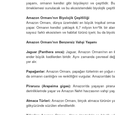
yaşamı, ormanın kendisi gibi büyüleyici ve çeşitlidir.
örneklemesi sunulacak ve bu ekosistemdeki biyolojik çeşitli
Amazon Ormanı'nın Biyolojik Çeşitliliği
Amazon Ormanı, dünya üzerindeki en büyük tropikal orman ol
yapar. Ormanın kendisi yaklaşık 6,7 milyon km²'lik bir ala
kıcı Güçleri: Doğal
Amazon Nehri'nin Giz
n Etkisi
sayısız farklı ekosistem ve habitat türünü içerir, bu da biyoloj
Sakinleri: Piranalar, Yı
Su Samurları
24
Amazon Ormanı'nın Benzersiz Vahşi Yaşamı
16.03.2024
 Devasa Canavarları:
Jaguar (Panthera onca):
Jaguar, Amazon Ormanı'nın en ikon
opotamların Doğal
Pire Yırtıcısı: Dişi Sivr
ender büyük kedilerden biridir. Aynı zamanda çevresel değiş
rı
Doğal Mücadelesi
yer alır.
24
01.03.2024
Papağanlar:
Amazon Ormanı, papağan türlerinin en yoğun old
da ormanın canlılığını ve renkliliğini vurgular. Amazon'daki 
Hızlı Ayakları:
Hızlı ve Ölümcül: Vahşi
r ve Antiloplar
Serbest Ruhu
Pirarucu (Arapaima gigas):
Amazon'da yaşayan pirarucu
24
01.03.2024
derinliklerinde yaşar ve Amazon Nehri havzasının vahşi yaşa
Atmaca Türleri:
Amazon Ormanı, birçok atmaca türünün yaşam
 Su Topraklarının
Aslanların Hayaleti: L
Atı, Hipopotamlar ve
gökyüzünde süzülen efendileridir.
Maskesi Altında Yaşa
r
01.03.2024