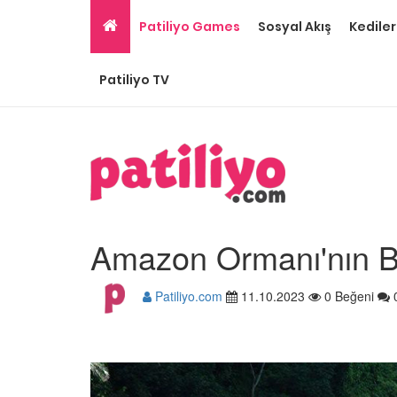
Patiliyo Games
Sosyal Akış
Kediler
Patiliyo TV
Amazon Ormanı'nın B
Patiliyo.com
11.10.2023
0 Beğeni
Puma Hayvanı Özellikl
Davranışları ve Yaşam
İle İlgili 14 Bilgi