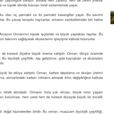
eşitliliğine sahiptir. Burada hem zararsız hem de zehirli yılanlar
da ve toprak altında bulunan tünel sistemlerinde yaşar.
rın Renkli
Goriller: İnsanlara benzer
davranışlar sergileyen goriller
 olan üç parmaklı ve iki parmaklı kesengiller yaşar. Bu sevimli
lar. Bu yavaş tempolu hayvanlar, ormanın sembollerinden biri haline
20.02.2024
mazon Ormanı'nın toprak işçileridir ve büyük yaprakları taşırlar. Bu
nün bakımını sağlayarak ekosistemin işleyişine katkıda bulunurlar.
em de küresel ölçekte büyük öneme sahiptir. Orman, dünya üzerinde
. Bu biyolojik çeşitlilik, ilaç geliştirme, gıda kaynakları ve ekosistem
lır.
ük bir etkiye sahiptir. Orman, karbon depolama ve oksijen üretimi
a, atmosferdeki karbon miktarını artırarak iklim değişikliğine katkıda
ehdit altındadır. Ormanın hızla yok olması, birçok türün yaşam
'nın korunması, hem yerel hem de küresel düzeyde büyük bir öncelik
oğal hazinelerden biridir. Bu orman, muazzam biyolojik çeşitliliği,