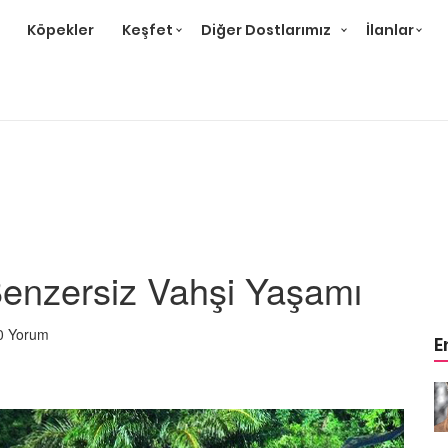
Köpekler
Keşfet
Diğer Dostlarımız
İlanlar
enzersiz Vahşi Yaşamı
0 Yorum
E
eri,
Puma Hayvanı Özellikleri,
 Alanları
Davranışları ve Yaşam Alanları
İle İlgili 14 Bilgi