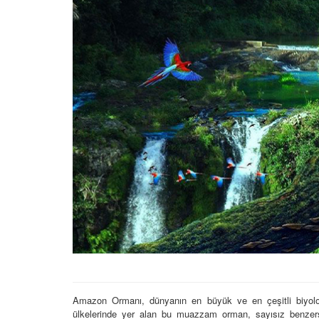
22.05.2020
Afrika'nın Su Toprakla
Gücü: Nil Atı, Hipopot
Krokodiller
16.03.2024
Kaplanlar: Yaşam Alan
Özellikleri ve Davranış
Hakkında 16 Bilgi
23.05.2020
Gece Avcıları: Baykuşl
Yarasa Türleri
07.11.2023
Vahşi Hayvanlar ve E
İlişkisi
18.11.2023
Amazon Ormanı, dünyanın en büyük ve en çeşitli biyolojik
ülkelerinde yer alan bu muazzam orman, sayısız benzer