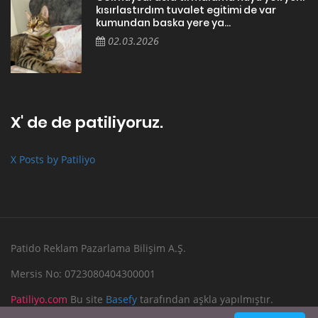
kısırlastırdım tuvalet egitimi de var
kumundan baska yere ya...
02.03.2026
X' de de patiliyoruz.
X Posts by Patiliyo
Patido Reklam Pazarlama Bilişim A.Ş.
Mersis No: 0723080404300001
Patiliyo.com
Bu site
Basefy
tarafından aşkla yapılmıştır.