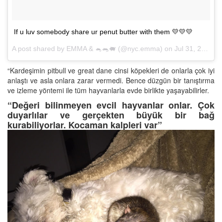
If u luv somebody share ur penut butter with them 💛💛💛
A post shared by EMMA & 🐁🐀🐖 (@nyc.emma) on
Jul 31, 2017 at 10:13am PDT
“Kardeşimin pitbull ve great dane cinsi köpekleri de onlarla çok iyi
anlaştı ve asla onlara zarar vermedi. Bence düzgün bir tanıştırma
ve izleme yöntemi ile tüm hayvanlarla evde birlikte yaşayabilirler.
“Değeri bilinmeyen evcil hayvanlar onlar. Çok
duyarlılar ve gerçekten büyük bir bağ
kurabiliyorlar. Kocaman kalpleri var”