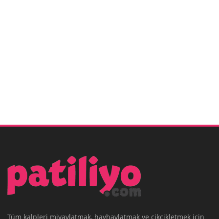
Tüm kalpleri miyavlatmak, havhavlatmak ve cikcikletmek için