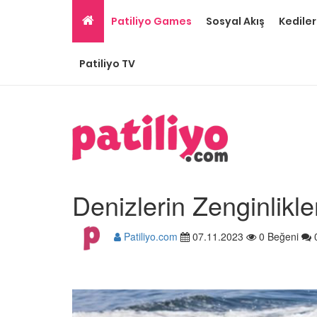
Patiliyo Games
Sosyal Akış
Kediler
Patiliyo TV
Denizlerin Zenginlikle
Patiliyo.com
07.11.2023
0 Beğeni
Puma Hayvanı Özellikl
Davranışları ve Yaşam
İle İlgili 14 Bilgi