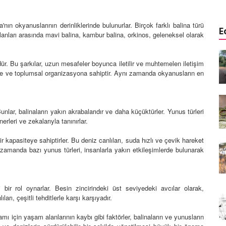
'nın okyanuslarının derinliklerinde bulunurlar. Birçok farklı balina türü
E
alanları arasında mavi balina, kambur balina, orkinos, geleneksel olarak
emli
Koalalar: Avustralya'nın eşsiz
dür. Bu şarkılar, uzun mesafeler boyunca iletilir ve muhtemelen iletişim
lanlar ve
yaratıkları olan koalalar
ine ve toplumsal organizasyona sahiptir. Aynı zamanda okyanusların en
21.02.2024
Vaşaklar: Ormanlık ve dağlık
isineğin
bölgelerde yaşayan vaşaklar
Bunlar, balinaların yakın akrabalarıdır ve daha küçüktürler. Yunus türleri
rleri ve zekalarıyla tanınırlar.
21.02.2024
r kapasiteye sahiptirler. Bu deniz canlıları, suda hızlı ve çevik hareket
Zebra: Afrika savanlarının renkli
Aynı zamanda bazı yunus türleri, insanlarla yakın etkileşimlerde bulunarak
 Atların
figürlerinden biri olan zebra
20.02.2024
 bir rol oynarlar. Besin zincirindeki üst seviyedeki avcılar olarak,
Kurtköpekleri: Sosyal yapıları
rı, çeşitli tehditlerle karşı karşıyadır.
eoparın
ve avlanma stratejileriyle
m
tanınan kurtköpekler
amı için yaşam alanlarının kaybı gibi faktörler, balinaların ve yunusların
20.02.2024