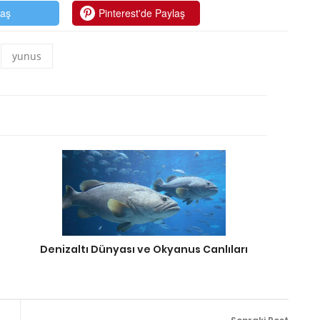
laş
Pinterest'de Paylaş
yunus
Denizaltı Dünyası ve Okyanus Canlıları