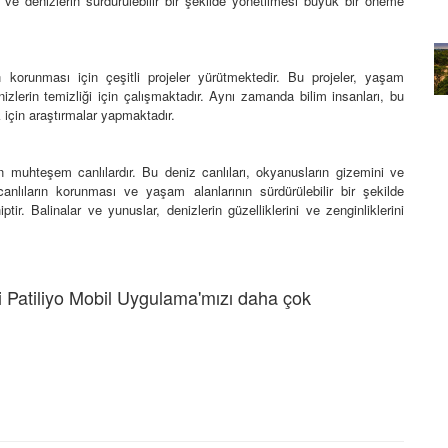
ve denizlerin sürdürülebilir bir şekilde yönetilmesi büyük bir öneme
rın Renkli
Goriller: İnsanlara benzer
davranışlar sergileyen goriller
 korunması için çeşitli projeler yürütmektedir. Bu projeler, yaşam
20.02.2024
lerin temizliği için çalışmaktadır. Aynı zamanda bilim insanları, bu
k için araştırmalar yapmaktadır.
en muhteşem canlılardır. Bu deniz canlıları, okyanusların gizemini ve
 canlıların korunması ve yaşam alanlarının sürdürülebilir bir şekilde
ir. Balinalar ve yunuslar, denizlerin güzelliklerini ve zenginliklerini
 Patiliyo Mobil Uygulama'mızı daha çok