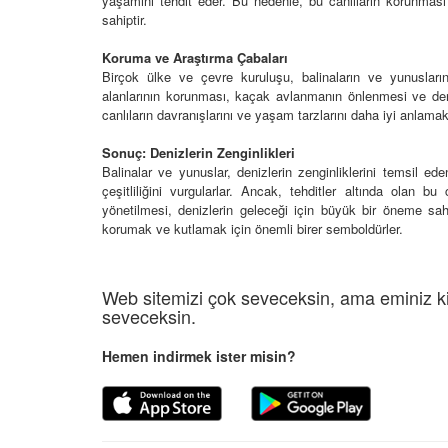
yaşamını tehdit eder. Bu nedenle, bu canlıların korunması 
24
sahiptir.
Taklitçi Usta: Ormanla
Dikenli Sakinleri: Çöl
Zekası, Maymunlar
Koruma ve Araştırma Çabaları
Timsahlar ve Akrepler
Birçok ülke ve çevre kuruluşu, balinaların ve yunusların
01.03.2024
alanlarının korunması, kaçak avlanmanın önlenmesi ve deniz
24
canlıların davranışlarını ve yaşam tarzlarını daha iyi anlama
Sonuç: Denizlerin Zenginlikleri
Balinalar ve yunuslar, denizlerin zenginliklerini temsil ed
çeşitliliğini vurgularlar. Ancak, tehditler altında olan bu
yönetilmesi, denizlerin geleceği için büyük bir öneme sahipt
korumak ve kutlamak için önemli birer semboldürler.
Web sitemizi çok seveceksin, ama eminiz ki
seveceksin.
Hemen indirmek ister misin?