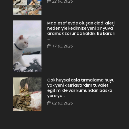
22.06.2026
Maalesef evde oluşan ciddi alerji
nedeniyle kedimize yeni bir yuva
aramak zorunda kaldık. Bu kararı
...
17.05.2026
Cok huysal asla tırmalama huyu
yok yeni kısırlastırdım tuvalet
egitimi de var kumundan baska
yere ya...
02.03.2026