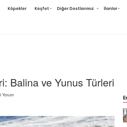
Köpekler
Keşfet
Diğer Dostlarımız
İlanlar
ri: Balina ve Yunus Türleri
0 Yorum
E
eri,
Puma Hayvanı Özellikleri,
 Alanları
Davranışları ve Yaşam Alanları
İle İlgili 14 Bilgi