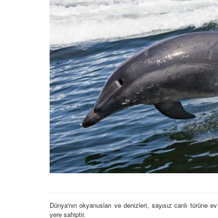
22.05.2020
Afrika'nın Su Toprakla
Gücü: Nil Atı, Hipopot
Krokodiller
16.03.2024
Kaplanlar: Yaşam Alan
Özellikleri ve Davranış
Hakkında 16 Bilgi
23.05.2020
Gece Avcıları: Baykuşl
Yarasa Türleri
07.11.2023
Vahşi Hayvanlar ve E
İlişkisi
18.11.2023
Dünya'nın okyanusları ve denizleri, sayısız canlı türüne ev
yere sahiptir.