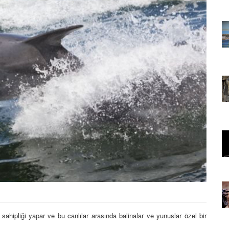
22.05.2020
rının
Afrika'nın Su Topraklarının
amlar ve
Gücü: Nil Atı, Hipopotamlar ve
Krokodiller
16.03.2024
ları,
Kaplanlar: Yaşam Alanları,
ları
Özellikleri ve Davranışları
Hakkında 16 Bilgi
23.05.2020
ar ve
Gece Avcıları: Baykuşlar ve
Yarasa Türleri
07.11.2023
koturizm
Vahşi Hayvanlar ve Ekoturizm
İlişkisi
18.11.2023
 sahipliği yapar ve bu canlılar arasında balinalar ve yunuslar özel bir