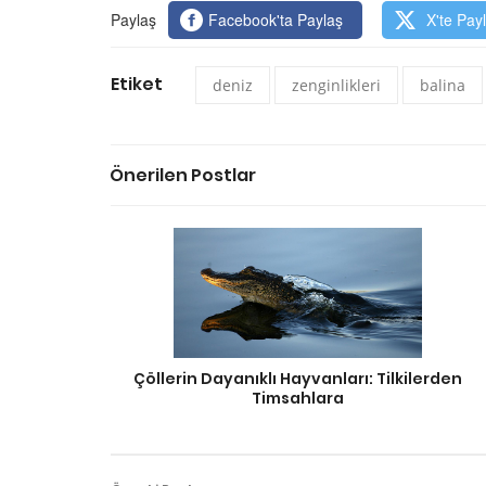
Paylaş
Facebook'ta Paylaş
X'te Pay
Etiket
deniz
zenginlikleri
balina
Önerilen Postlar
Çöllerin Dayanıklı Hayvanları: Tilkilerden
Timsahlara