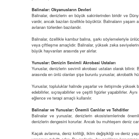
Balinalar: Okyanusların Devleri
Balinalar, denizlerin en büyük sakinlerinden biridir ve Dünya
vardır, ancak bazıları özellikle büyüktür. Balinaların yaşam 
avlanan türlerden bazılarıdır.
kıcı Güçleri: Doğal
Amazon Nehri'nin Giz
n Etkisi
Balinalar, özellikle kambur balina, şarkı söylemeleriyle ünlü
Sakinleri: Piranalar, Yı
Su Samurları
veya çiftleşme amaçlıdır. Balinalar, yüksek zeka seviyeler
24
büyük hayvanları arasında yer alırlar.
16.03.2024
 Devasa Canavarları:
Yunuslar: Denizin Sevimli Akrobasi Ustaları
opotamların Doğal
Pire Yırtıcısı: Dişi Sivr
Yunuslar, denizlerin sevimli akrobasi ustaları olarak bilinir. 
rı
Doğal Mücadelesi
arasında en ünlü olanları şişe burunlu yunuslar, akrobatik hüne
24
01.03.2024
Yunuslar, topluluklar halinde yaşarlar ve iletişimde yüksek bi
edebilirler, sıçrayabilirler ve çeşitli figürler yapabilirler. 
Hızlı Ayakları:
Hızlı ve Ölümcül: Vahşi
eğlence ve terapi amaçlı kullanılır.
r ve Antiloplar
Serbest Ruhu
24
01.03.2024
Balinalar ve Yunuslar: Önemli Canlılar ve Tehditler
Balinalar ve yunuslar, denizlerin ekosistemlerinde önemli
denizlerin dengesini korurlar. Ancak bu muhteşem deniz canlıla
 Su Topraklarının
Aslanların Hayaleti: L
Atı, Hipopotamlar ve
Maskesi Altında Yaşa
r
Kaçak avlanma, deniz kirliliği, iklim değişikliği ve deniz yaş
01.03.2024