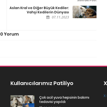
Sonraki Post
Aslan Kral ve Diğer Büyük Kediler:
Vahşi Kedilerin Dünyası
07.11.2023
0 Yorum
Kullanıcılarımız Patiliyo
X
X 
Çok acil yuva hepsinin bakımı
tedavisi yapıldı