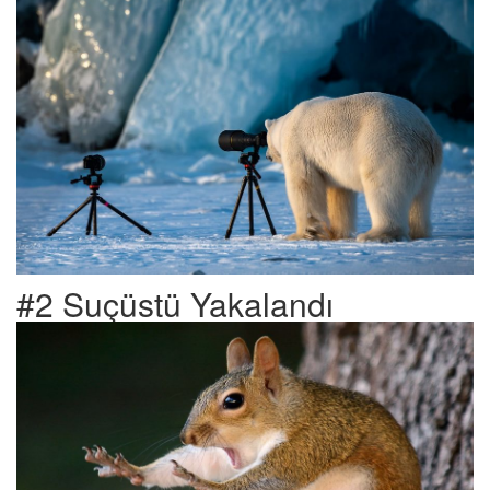
#2 Suçüstü Yakalandı