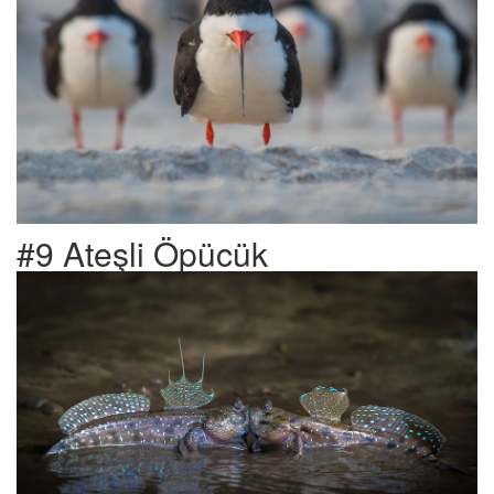
#9 Ateşli Öpücük