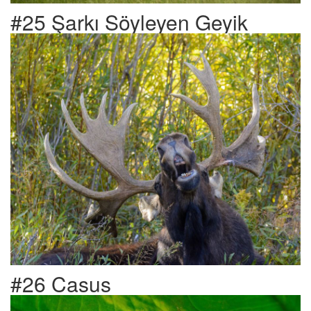
#25 Şarkı Söyleyen Geyik
#26 Casus