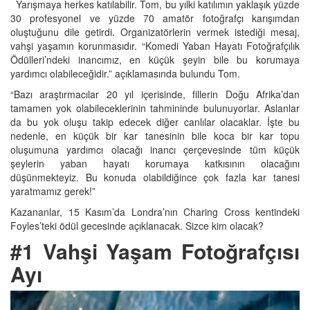
Yarışmaya herkes katılabilir. Tom, bu yılki katılımın yaklaşık yüzde
30 profesyonel ve yüzde 70 amatör fotoğrafçı karışımdan
oluştuğunu dile getirdi. Organizatörlerin vermek istediği mesaj,
vahşi yaşamın korunmasıdır. “Komedi Yaban Hayatı Fotoğrafçılık
Ödülleri’ndeki inancımız, en küçük şeyin bile bu korumaya
yardımcı olabileceğidir.” açıklamasında bulundu Tom.
“Bazı araştırmacılar 20 yıl içerisinde, fillerin Doğu Afrika’dan
tamamen yok olabileceklerinin tahmininde bulunuyorlar. Aslanlar
da bu yok oluşu takip edecek diğer canlılar olacaklar. İşte bu
nedenle, en küçük bir kar tanesinin bile koca bir kar topu
oluşumuna yardımcı olacağı inancı çerçevesinde tüm küçük
şeylerin yaban hayatı korumaya katkısının olacağını
düşünmekteyiz. Bu konuda olabildiğince çok fazla kar tanesi
yaratmamız gerek!”
Kazananlar, 15 Kasım’da Londra’nın Charing Cross kentindeki
Foyles’teki ödül gecesinde açıklanacak. Sizce kim olacak?
#1 Vahşi Yaşam Fotoğrafçısı
Ayı