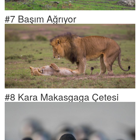
#7 Başım Ağrıyor
#8 Kara Makasgaga Çetesi