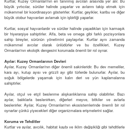
Kurtlar, Kuzey Ormanları'nın en tanınmış avcıları arasında yer alır. Bu
büyük yırtıcılar, sürüler halinde yaşarlar ve avlarını takip etmek için
mükemmel bir koordinasyon gösterirler. Kurtlar, geyikler, karibu ve diğer
büyük otobur hayvanları avlamak için işbirliği yaparlar.
Kurtlar, sosyal hayvanlardır ve sürüler halinde yaşadıkları için karmaşık
bir hiyerarşiye sahiptirler. Alfa, beta ve omega gibi farklı pozisyonlara
sahip bireyler, sürünün yönetimini paylaşırlar. Kurtlar aynı zamanda
mükemmel avcılar olarak ünlüdürler ve bu özellikleri, Kuzey
Ormanları'nın ekolojik dengesini korumada önemli bir rol oynar.
Ayılar: Kuzey Ormanlarının Devleri
Ayılar, Kuzey Ormanları'nın diğer önemli sakinleridir. Bu dev memeliler,
kara ayı, kutup ayısı ve grizzli ayı gibi türlerde bulunurlar. Ayılar, bu
soğuk bölgelerde yaşamak için kalın deri ve yün kaplamalarına
sahiptirler.
Ayılar, otçul ve etçil beslenme alışkanlıklarına sahip olabilirler. Bazı
ayılar, balıklarla beslenirken, diğerleri meyve, bitkiler ve avlarla
beslenirler. Ayılar, Kuzey Ormanları'nın ekosistemlerinde önemli bir rol
oynarlar çünkü yiyecekleri diğer organizmalara erişmelerini sağlar.
Koruma ve Tehditler
Kurtlar ve ayılar, avcılık, habitat kaybı ve iklim değişikliği gibi tehditlerle