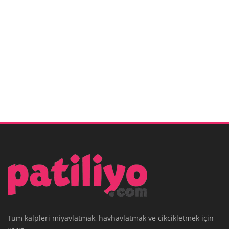
Tüm kalpleri miyavlatmak, havhavlatmak ve cikcikletmek için