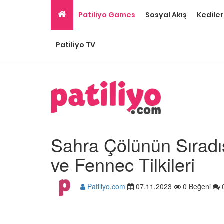
Patiliyo Games
Sosyal Akış
Kediler
Patiliyo TV
Sahra Çölünün Sıradış
ve Fennec Tilkileri
Patiliyo.com
07.11.2023
0 Beğeni
Puma Hayvanı Özellikl
Davranışları ve Yaşam
İle İlgili 14 Bilgi