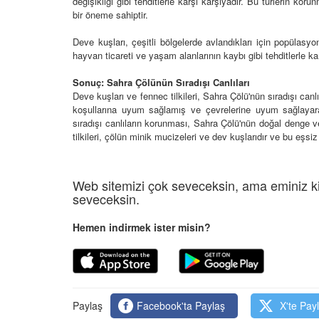
değişikliği gibi tehditlerle karşı karşıyadır. Bu türlerin ko
24
bir öneme sahiptir.
Taklitçi Usta: Ormanla
Dikenli Sakinleri: Çöl
Zekası, Maymunlar
Deve kuşları, çeşitli bölgelerde avlandıkları için popülasyonl
Timsahlar ve Akrepler
hayvan ticareti ve yaşam alanlarının kaybı gibi tehditlerle kar
01.03.2024
24
Sonuç: Sahra Çölünün Sıradışı Canlıları
Deve kuşları ve fennec tilkileri, Sahra Çölü'nün sıradışı canlı
koşullarına uyum sağlamış ve çevrelerine uyum sağlayar
sıradışı canlıların korunması, Sahra Çölü'nün doğal denge ve 
tilkileri, çölün minik mucizeleri ve dev kuşlarıdır ve bu eşsiz
Web sitemizi çok seveceksin, ama eminiz ki
seveceksin.
Hemen indirmek ister misin?
Paylaş
Facebook'ta Paylaş
X'te Pay