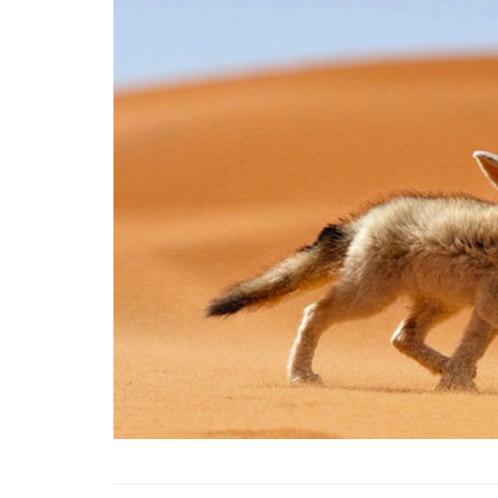
22.05.2020
Afrika'nın Su Toprakla
Gücü: Nil Atı, Hipopot
Krokodiller
16.03.2024
Kaplanlar: Yaşam Alan
Özellikleri ve Davranış
Hakkında 16 Bilgi
23.05.2020
Gece Avcıları: Baykuşl
Yarasa Türleri
07.11.2023
Vahşi Hayvanlar ve E
İlişkisi
18.11.2023