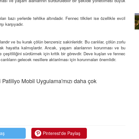
runması ve yaşam alanlarının sürdürülebilir bir şekilde yönetilmesi büyük
rın Renkli
Goriller: İnsanlara benzer
davranışlar sergileyen goriller
arı bazı yerlerde tehlike altındadır. Fennec tilkileri ise özellikle evcil
şı karşıyadır.
20.02.2024
larıdır ve bu kurak çölün benzersiz sakinleridir. Bu canlılar, çölün zorlu
ak hayatta kalmışlardır. Ancak, yaşam alanlarının korunması ve bu
çeşitliliğini sürdürmek için kritik bir görevdir. Deve kuşları ve fennec
 canlıların gelecek nesillere aktarılması için korunmaları önemlidir.
 Patiliyo Mobil Uygulama'mızı daha çok
laş
Pinterest'de Paylaş