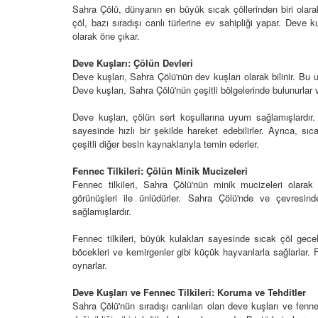
Sahra Çölü, dünyanın en büyük sıcak çöllerinden biri olarak
çöl, bazı sıradışı canlı türlerine ev sahipliği yapar. Deve k
olarak öne çıkar.
Deve Kuşları: Çölün Devleri
kıcı Güçleri: Doğal
Deve kuşları, Sahra Çölü'nün dev kuşları olarak bilinir. Bu
Amazon Nehri'nin Giz
n Etkisi
Sakinleri: Piranalar, Yı
Deve kuşları, Sahra Çölü'nün çeşitli bölgelerinde bulunurlar
Su Samurları
24
Deve kuşları, çölün sert koşullarına uyum sağlamışlardır
16.03.2024
sayesinde hızlı bir şekilde hareket edebilirler. Ayrıca, sıc
 Devasa Canavarları:
çeşitli diğer besin kaynaklarıyla temin ederler.
opotamların Doğal
Pire Yırtıcısı: Dişi Sivr
rı
Doğal Mücadelesi
Fennec Tilkileri: Çölün Minik Mucizeleri
Fennec tilkileri, Sahra Çölü'nün minik mucizeleri olarak 
24
01.03.2024
görünüşleri ile ünlüdürler. Sahra Çölü'nde ve çevresi
sağlamışlardır.
Hızlı Ayakları:
Hızlı ve Ölümcül: Vahşi
r ve Antiloplar
Serbest Ruhu
Fennec tilkileri, büyük kulakları sayesinde sıcak çöl geceler
24
01.03.2024
böcekleri ve kemirgenler gibi küçük hayvanlarla sağlarlar. F
oynarlar.
 Su Topraklarının
Aslanların Hayaleti: L
Atı, Hipopotamlar ve
Maskesi Altında Yaşa
Deve Kuşları ve Fennec Tilkileri: Koruma ve Tehditler
r
Sahra Çölü'nün sıradışı canlıları olan deve kuşları ve fenn
01.03.2024