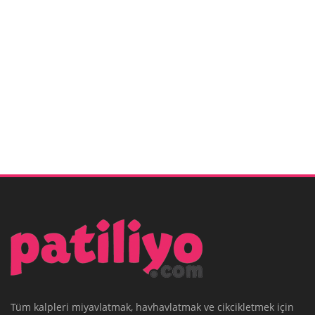
Tüm kalpleri miyavlatmak, havhavlatmak ve cikcikletmek için