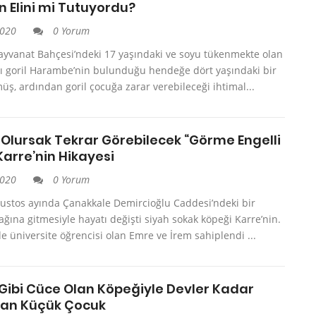
 Elini mi Tutuyordu?
2020
0 Yorum
Hayvanat Bahçesi’ndeki 17 yaşındaki ve soyu tükenmekte olan
lı goril Harambe’nin bulunduğu hendeğe dört yaşındaki bir
ş, ardından goril çocuğa zarar verebileceği ihtimal...
 Olursak Tekrar Görebilecek “Görme Engelli
Karre’nin Hikayesi
2020
0 Yorum
ğustos ayında Çanakkale Demircioğlu Caddesi’ndeki bir
ğına gitmesiyle hayatı değişti siyah sokak köpeği Karre’nin.
e üniversite öğrencisi olan Emre ve İrem sahiplendi ...
 Gibi Cüce Olan Köpeğiyle Devler Kadar
lan Küçük Çocuk