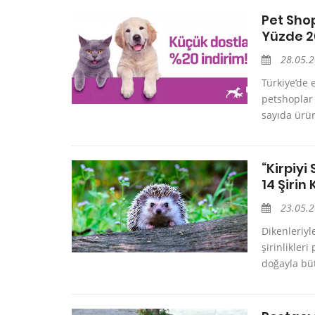
Pet Shop
Yüzde 2
28.05.
Türkiye’de 
petshoplar 
sayıda ürün
“Kirpiyi
14 Şirin
23.05.
Dikenleriyl
şirinlikle
doğayla büt