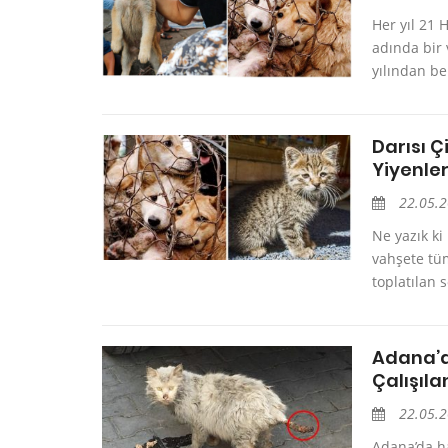
Her yıl 21 
adında bir 
yılından be
Darısı Ç
Yiyenle
22.05.
Ne yazık ki
vahşete tüm
toplatılan 
Adana’d
Çalışıla
22.05.
Adana’da h