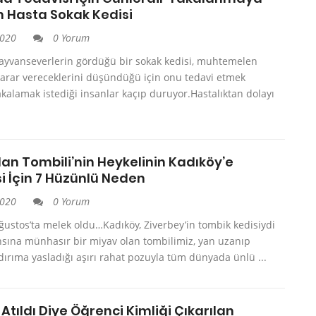
n Hasta Sokak Kedisi
2020
0 Yorum
ayvanseverlerin gördüğü bir sokak kedisi, muhtemelen
zarar vereceklerini düşündüğü için onu tedavi etmek
kalamak istediği insanlar kaçıp duruyor.Hastalıktan dolayı
an Tombili’nin Heykelinin Kadıköy’e
i İçin 7 Hüzünlü Neden
2020
0 Yorum
ğustos’ta melek oldu…Kadıköy, Ziverbey’in tombik kedisiydi
hsına münhasır bir miyav olan tombilimiz, yan uzanıp
ldırıma yasladığı aşırı rahat pozuyla tüm dünyada ünlü ...
 Atıldı Diye Öğrenci Kimliği Çıkarılan