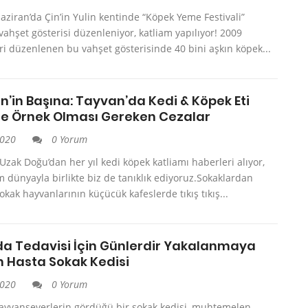
Haziran’da Çin’in Yulin kentinde “Köpek Yeme Festivali”
vahşet gösterisi düzenleniyor, katliam yapılıyor! 2009
ri düzenlenen bu vahşet gösterisinde 40 bini aşkın köpek...
in’in Başına: Tayvan’da Kedi & Köpek Eti
re Örnek Olması Gereken Cezalar
2020
0 Yorum
 Uzak Doğu’dan her yıl kedi köpek katliamı haberleri alıyor,
 dünyayla birlikte biz de tanıklık ediyoruz.Sokaklardan
sokak hayvanlarının küçücük kafeslerde tıkış tıkış...
a Tedavisi İçin Günlerdir Yakalanmaya
n Hasta Sokak Kedisi
2020
0 Yorum
ayvanseverlerin gördüğü bir sokak kedisi, muhtemelen