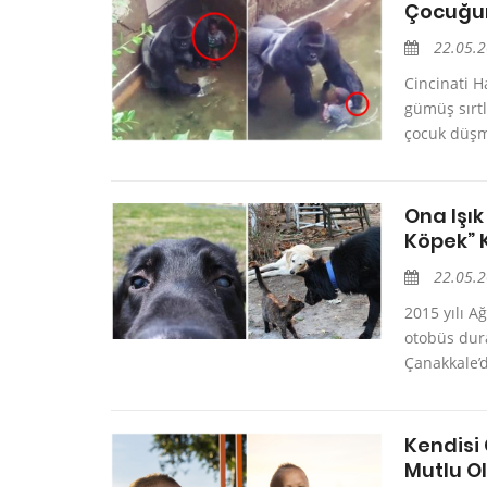
Çocuğun
22.05.
Cincinati 
gümüş sırt
çocuk düşmü
Ona Işık
Köpek” 
22.05.
2015 yılı A
otobüs dura
Çanakkale’d
Kendisi
Mutlu O