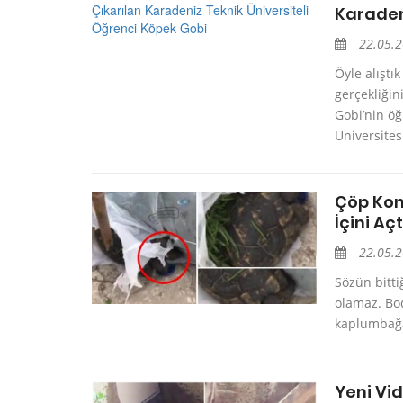
Karaden
22.05.
Öyle alışt
gerçekliği
Gobi’nin öğ
Üniversitesi
Çöp Kon
İçini Aç
22.05.
Sözün bitti
olamaz. Bod
kaplumbağay
Yeni Vi