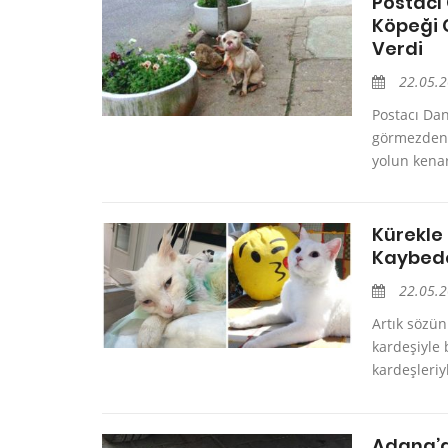
Postacı 
Köpeği 
Verdi
22.05.
Postacı Dan
görmezden 
yolun kenar
Kürekle 
Kaybede
22.05.
Artık sözün
kardeşiyle 
kardeşleriy
Adana’d