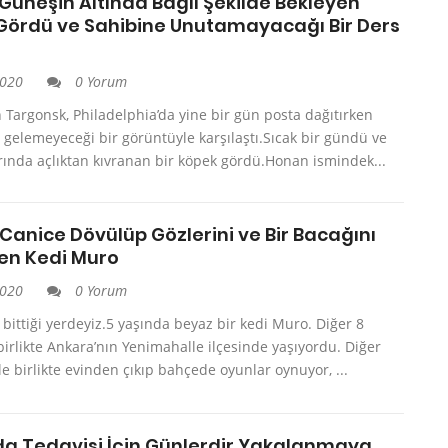
Güneşin Altında Bağlı Şekilde Bekleyen
Gördü ve Sahibine Unutamayacağı Bir Ders
2020
0 Yorum
 Targonsk, Philadelphia’da yine bir gün posta dağıtırken
gelemeyeceği bir görüntüyle karşılaştı.Sıcak bir gündü ve
ında açlıktan kıvranan bir köpek gördü.Honan ismindek...
Canice Dövülüp Gözlerini ve Bir Bacağını
n Kedi Muro
2020
0 Yorum
 bittiği yerdeyiz.5 yaşında beyaz bir kedi Muro. Diğer 8
birlikte Ankara’nın Yenimahalle ilçesinde yaşıyordu. Diğer
le birlikte evinden çıkıp bahçede oyunlar oynuyor, ...
a Tedavisi İçin Günlerdir Yakalanmaya