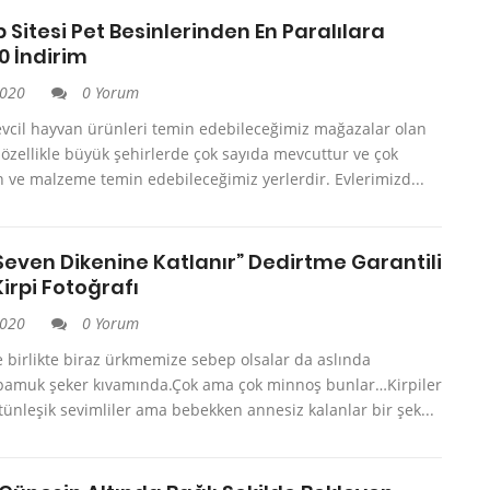
 Sitesi Pet Besinlerinden En Paralılara
0 İndirim
2020
0 Yorum
evcil hayvan ürünleri temin edebileceğimiz mağazalar olan
özellikle büyük şehirlerde çok sayıda mevcuttur ve çok
 ve malzeme temin edebileceğimiz yerlerdir. Evlerimizd...
 Seven Dikenine Katlanır” Dedirtme Garantili
 Kirpi Fotoğrafı
2020
0 Yorum
e birlikte biraz ürkmemize sebep olsalar da aslında
ri pamuk şeker kıvamında.Çok ama çok minnoş bunlar…Kirpiler
ünleşik sevimliler ama bebekken annesiz kalanlar bir şek...