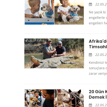
22.05.
Ne yazık ki
engellerle 
engelleri he
Afrika’
Timsahl
22.05.
Kendinizi t
sonuçlara d
zarar veriy
20 Gün 
Demek İ
22.05.