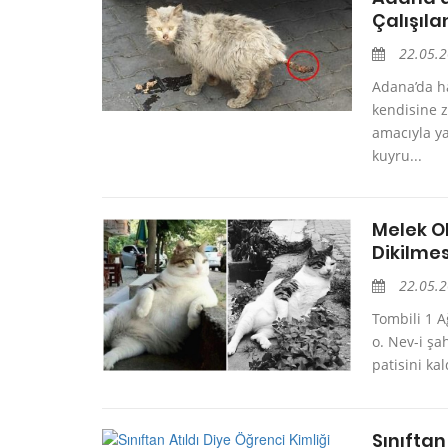
Çalışıla
22.05.
Adana’da h
kendisine 
amacıyla ya
kuyru...
Melek Ol
Dikilmes
22.05.
Tombili 1 A
o. Nev-i şa
patisini ka
Sınıftan