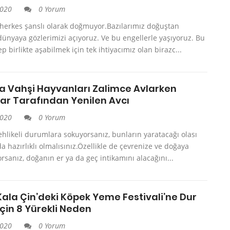
2020
0 Yorum
 herkes şanslı olarak doğmuyor.Bazılarımız doğuştan
dünyaya gözlerimizi açıyoruz. Ve bu engellerle yaşıyoruz. Bu
p birlikte aşabilmek için tek ihtiyacımız olan birazc...
da Vahşi Hayvanları Zalimce Avlarken
ar Tarafından Yenilen Avcı
2020
0 Yorum
ehlikeli durumlara sokuyorsanız, bunların yaratacağı olası
a hazırlıklı olmalısınız.Özellikle de çevrenize ve doğaya
orsanız, doğanın er ya da geç intikamını alacağını...
Kala Çin’deki Köpek Yeme Festivali’ne Dur
çin 8 Yürekli Neden
2020
0 Yorum