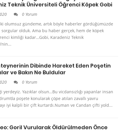
iz Teknik Üniversiteli Öğrenci Köpek Gobi
2020
0 Yorum
ık ki olumsuz gündeme, artık böyle haberler gördüğümüzde
ni sorgular olduk. Ama bu haber gerçek, hem de köpek
renci kimliği kadar…Gobi, Karadeniz Teknik
’nin...
teynerinin Dibinde Hareket Eden Poşetin
tılar ve Bakın Ne Buldular
2020
0 Yorum
ği yerdeyiz. Yazıklar olsun…Bu vicdansızlığı yapanlar insan
rum’da poşete konularak çöpe atılan zavallı yavru
ı iyi kalpli bir çift kurtardı.Numan ve Candan çifti yold...
deo: Goril Vurularak Öldürülmeden Önce