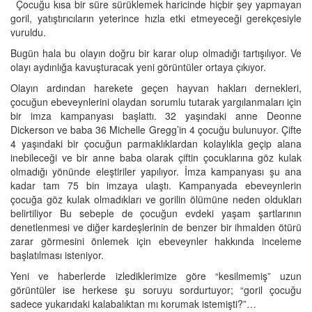
Çocuğu kısa bir süre sürüklemek haricinde hiçbir şey yapmayan
goril, yatıştırıcıların yeterince hızla etki etmeyeceği gerekçesiyle
vuruldu.
Bugün hala bu olayın doğru bir karar olup olmadığı tartışılıyor. Ve
olayı aydınlığa kavuşturacak yeni görüntüler ortaya çıkıyor.
Olayın ardından harekete geçen hayvan hakları dernekleri,
çocuğun ebeveynlerini olaydan sorumlu tutarak yargılanmaları için
bir imza kampanyası başlattı. 32 yaşındaki anne Deonne
Dickerson ve baba 36 Michelle Gregg’in 4 çocuğu bulunuyor. Çifte
4 yaşındaki bir çocuğun parmaklıklardan kolaylıkla geçip alana
inebileceği ve bir anne baba olarak çiftin çocuklarına göz kulak
olmadığı yönünde eleştiriler yapılıyor. İmza kampanyası şu ana
kadar tam 75 bin imzaya ulaştı. Kampanyada ebeveynlerin
çocuğa göz kulak olmadıkları ve gorilin ölümüne neden oldukları
belirtiliyor Bu sebeple de çocuğun evdeki yaşam şartlarının
denetlenmesi ve diğer kardeşlerinin de benzer bir ihmalden ötürü
zarar görmesini önlemek için ebeveynler hakkında inceleme
başlatılması isteniyor.
Yeni ve haberlerde izlediklerimize göre “kesilmemiş” uzun
görüntüler ise herkese şu soruyu sordurtuyor; “goril çocuğu
sadece yukarıdaki kalabalıktan mı korumak istemişti?”…