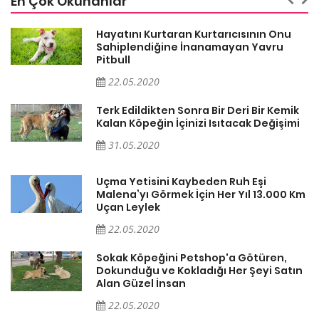
En Çok Okunanlar
Hayatını Kurtaran Kurtarıcısının Onu
Sahiplendiğine İnanamayan Yavru
Pitbull
22.05.2020
k
Terk Edildikten Sonra Bir Deri Bir Kemik
i
Kalan Köpeğin İçinizi Isıtacak Değişimi
31.05.2020
Uçma Yetisini Kaybeden Ruh Eşi
Km
Malena’yı Görmek İçin Her Yıl 13.000 Km
Uçan Leylek
22.05.2020
Sokak Köpeğini Petshop'a Götüren,
n
Dokunduğu ve Kokladığı Her Şeyi Satın
Alan Güzel İnsan
22.05.2020