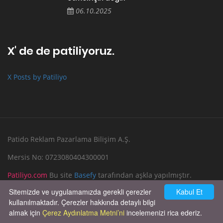
06.10.2025
X' de de patiliyoruz.
X Posts by Patiliyo
Patido Reklam Pazarlama Bilişim A.Ş.
Mersis No: 0723080404300001
Patiliyo.com
Bu site
Basefy
tarafından aşkla yapılmıştır.
Sitemizde ve uygulamamızda gerekli çerezler
Kabul Et
Reklam Verin
Bize Yazın
kullanılmaktadır. Çerezler hakkında detaylı bilgi
almak için
Çerez Aydınlatma Metni’ni
incelemenizi rica ederiz.