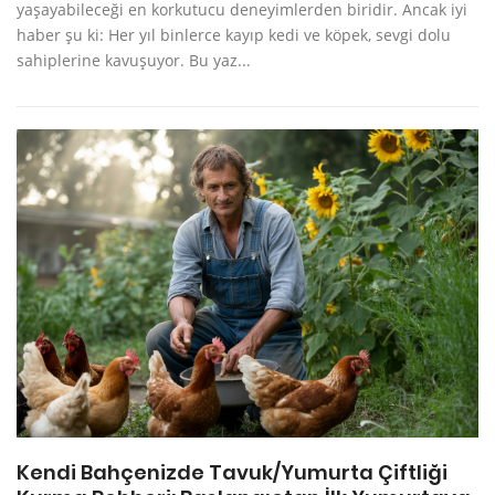
yaşayabileceği en korkutucu deneyimlerden biridir. Ancak iyi
haber şu ki: Her yıl binlerce kayıp kedi ve köpek, sevgi dolu
sahiplerine kavuşuyor. Bu yaz...
Kendi Bahçenizde Tavuk/Yumurta Çiftliği