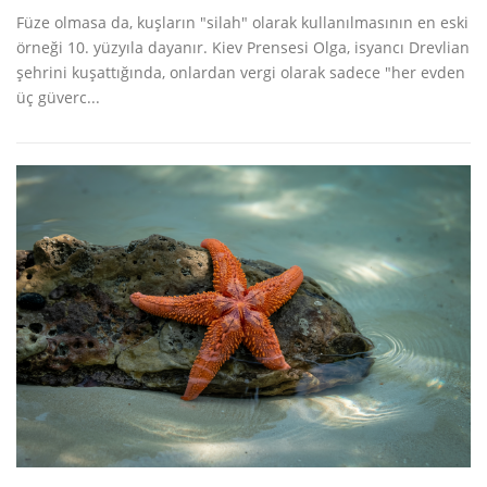
Füze olmasa da, kuşların "silah" olarak kullanılmasının en eski
örneği 10. yüzyıla dayanır. Kiev Prensesi Olga, isyancı Drevlian
şehrini kuşattığında, onlardan vergi olarak sadece "her evden
üç güverc...