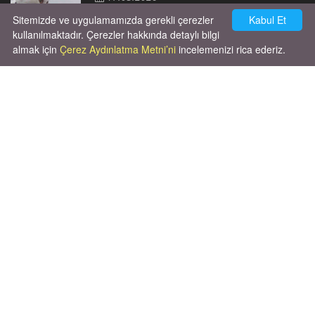
Sitemizde ve uygulamamızda gerekli çerezler
Kabul Et
kullanılmaktadır. Çerezler hakkında detaylı bilgi
almak için
Çerez Aydınlatma Metni’ni
incelemenizi rica ederiz.
Cok huysal asla tırmalama huyu yok yeni
kısırlastırdım tuvalet egitimi de var
kumundan baska yere ya...
02.03.2026
X' de de patiliyoruz.
X Posts by Patiliyo