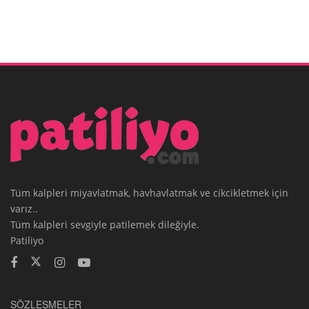
Tüm kalpleri miyavlatmak, havhavlatmak ve cikcikletmek için
varız..
Tüm kalpleri sevgiyle patilemek dileğiyle.
Patiliyo
SÖZLEŞMELER