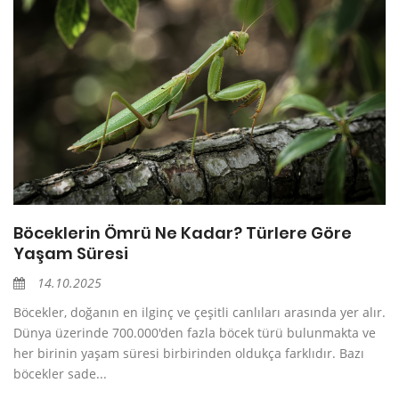
Böceklerin Ömrü Ne Kadar? Türlere Göre
Yaşam Süresi
14.10.2025
Böcekler, doğanın en ilginç ve çeşitli canlıları arasında yer alır.
Dünya üzerinde 700.000'den fazla böcek türü bulunmakta ve
her birinin yaşam süresi birbirinden oldukça farklıdır. Bazı
böcekler sade...