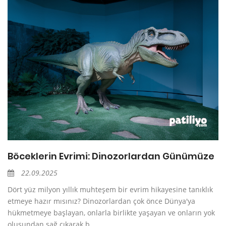
Böceklerin Evrimi: Dinozorlardan Günümüze
22.09.2025
Dört yüz milyon yıllık muhteşem bir evrim hikayesine tanıklık
etmeye hazır mısınız? Dinozorlardan çok önce Dünya'ya
hükmetmeye başlayan, onlarla birlikte yaşayan ve onların yok
oluşundan sağ çıkarak b...