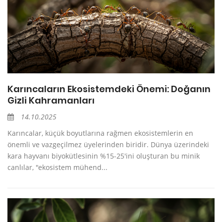
Karıncaların Ekosistemdeki Önemi: Doğanın
Gizli Kahramanları
14.10.2025
Karıncalar, küçük boyutlarına rağmen ekosistemlerin en
önemli ve vazgeçilmez üyelerinden biridir. Dünya üzerindeki
kara hayvanı biyokütlesinin %15-25'ini oluşturan bu minik
canlılar, "ekosistem mühend...