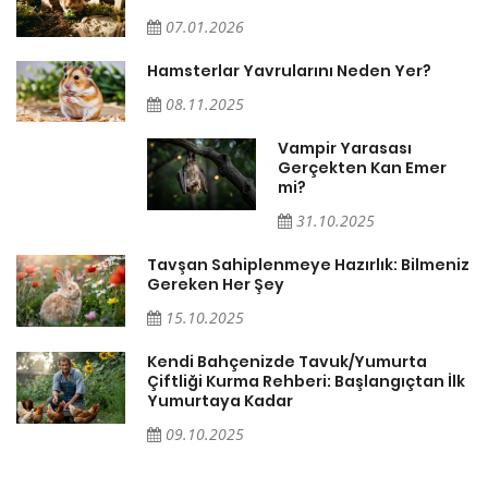
07.01.2026
Hamsterlar Yavrularını Neden Yer?
08.11.2025
Vampir Yarasası
Gerçekten Kan Emer
mi?
31.10.2025
Tavşan Sahiplenmeye Hazırlık: Bilmeniz
Gereken Her Şey
15.10.2025
Kendi Bahçenizde Tavuk/Yumurta
Çiftliği Kurma Rehberi: Başlangıçtan İlk
Yumurtaya Kadar
09.10.2025