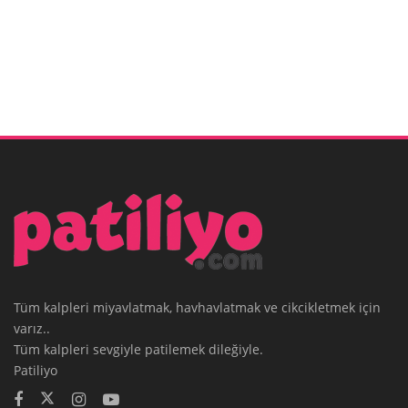
Tüm kalpleri miyavlatmak, havhavlatmak ve cikcikletmek için
varız..
Tüm kalpleri sevgiyle patilemek dileğiyle.
Patiliyo