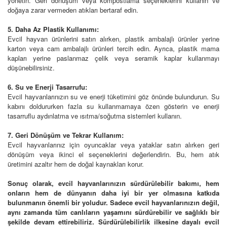
yönetin. Geri dönüşüm veya kompostlama seçeneklerini kullanın ve
doğaya zarar vermeden atıkları bertaraf edin.
5. Daha Az Plastik Kullanımı:
Evcil hayvan ürünlerini satın alırken, plastik ambalajlı ürünler yerine
karton veya cam ambalajlı ürünleri tercih edin. Ayrıca, plastik mama
kapları yerine paslanmaz çelik veya seramik kaplar kullanmayı
düşünebilirsiniz.
6. Su ve Enerji Tasarrufu:
Evcil hayvanlarınızın su ve enerji tüketimini göz önünde bulundurun. Su
kabını doldururken fazla su kullanmamaya özen gösterin ve enerji
tasarruflu aydınlatma ve ısıtma/soğutma sistemleri kullanın.
7. Geri Dönüşüm ve Tekrar Kullanım:
Evcil hayvanlarınız için oyuncaklar veya yataklar satın alırken geri
dönüşüm veya ikinci el seçeneklerini değerlendirin. Bu, hem atık
üretimini azaltır hem de doğal kaynakları korur.
Sonuç olarak, evcil hayvanlarınızın sürdürülebilir bakımı, hem
onların hem de dünyanın daha iyi bir yer olmasına katkıda
bulunmanın önemli bir yoludur. Sadece evcil hayvanlarınızın değil,
aynı zamanda tüm canlıların yaşamını sürdürebilir ve sağlıklı bir
şekilde devam ettirebiliriz. Sürdürülebilirlik ilkesine dayalı evcil