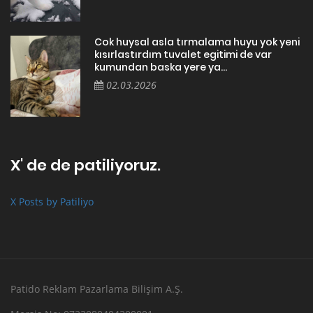
Cok huysal asla tırmalama huyu yok yeni
kısırlastırdım tuvalet egitimi de var
kumundan baska yere ya...
02.03.2026
X' de de patiliyoruz.
X Posts by Patiliyo
Patido Reklam Pazarlama Bilişim A.Ş.