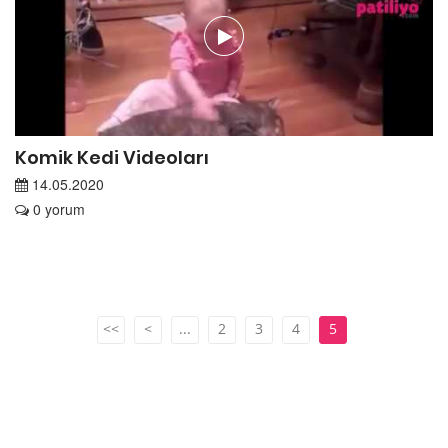
Komik Kedi Videoları
14.05.2020
0 yorum
<<
<
...
2
3
4
5