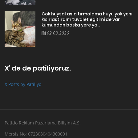
Cok huysal asla tırmalama huyu yok yeni
kısırlastırdım tuvalet egitimi de var
kumundan baska yere ya...
02.03.2026
X' de de patiliyoruz.
X Posts by Patiliyo
Patido Reklam Pazarlama Bilişim A.Ş.
Mersis No: 0723080404300001