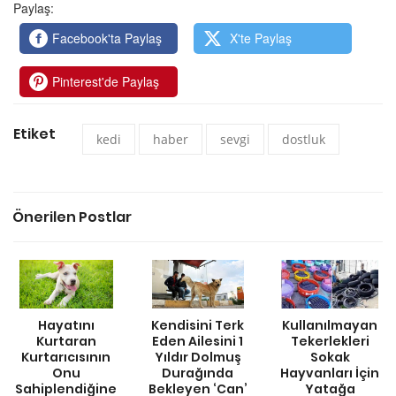
Paylaş:
Facebook'ta Paylaş
X'te Paylaş
Pinterest'de Paylaş
Etiket
kedi
haber
sevgi
dostluk
Önerilen Postlar
Hayatını
Kendisini Terk
Kullanılmayan
Kurtaran
Eden Ailesini 1
Tekerlekleri
Kurtarıcısının
Yıldır Dolmuş
Sokak
Onu
Durağında
Hayvanları İçin
Sahiplendiğine
Bekleyen ‘Can’
Yatağa