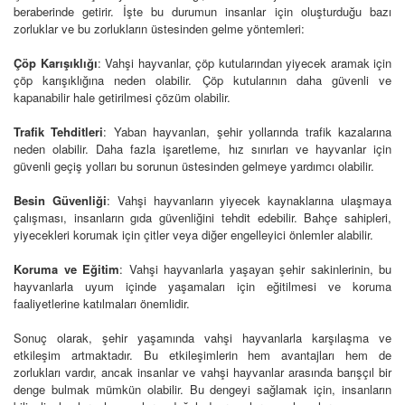
beraberinde getirir. İşte bu durumun insanlar için oluşturduğu bazı
zorluklar ve bu zorlukların üstesinden gelme yöntemleri:
Çöp Karışıklığı
: Vahşi hayvanlar, çöp kutularından yiyecek aramak için
çöp karışıklığına neden olabilir. Çöp kutularının daha güvenli ve
kapanabilir hale getirilmesi çözüm olabilir.
Trafik Tehditleri
: Yaban hayvanları, şehir yollarında trafik kazalarına
neden olabilir. Daha fazla işaretleme, hız sınırları ve hayvanlar için
güvenli geçiş yolları bu sorunun üstesinden gelmeye yardımcı olabilir.
Besin Güvenliği
: Vahşi hayvanların yiyecek kaynaklarına ulaşmaya
çalışması, insanların gıda güvenliğini tehdit edebilir. Bahçe sahipleri,
yiyecekleri korumak için çitler veya diğer engelleyici önlemler alabilir.
Koruma ve Eğitim
: Vahşi hayvanlarla yaşayan şehir sakinlerinin, bu
hayvanlarla uyum içinde yaşamaları için eğitilmesi ve koruma
faaliyetlerine katılmaları önemlidir.
Sonuç olarak, şehir yaşamında vahşi hayvanlarla karşılaşma ve
etkileşim artmaktadır. Bu etkileşimlerin hem avantajları hem de
zorlukları vardır, ancak insanlar ve vahşi hayvanlar arasında barışçıl bir
denge bulmak mümkün olabilir. Bu dengeyi sağlamak için, insanların