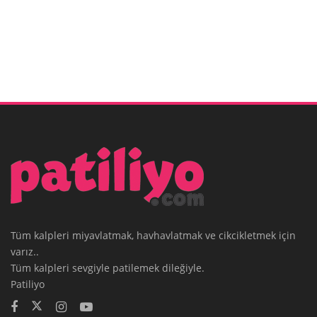
Tüm kalpleri miyavlatmak, havhavlatmak ve cikcikletmek için
varız..
Tüm kalpleri sevgiyle patilemek dileğiyle.
Patiliyo