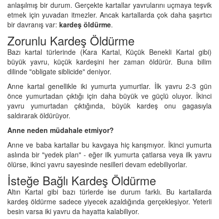
anlaşılmış bir durum. Gerçekte kartallar yavrularını uçmaya teşvik
etmek için yuvadan itmezler. Ancak kartallarda çok daha şaşırtıcı
bir davranış var:
kardeş öldürme
.
Zorunlu Kardeş Öldürme
Bazı kartal türlerinde (Kara Kartal, Küçük Benekli Kartal gibi)
büyük yavru, küçük kardeşini her zaman öldürür. Buna bilim
dilinde "obligate siblicide" deniyor.
Anne kartal genellikle iki yumurta yumurtlar. İlk yavru 2-3 gün
önce yumurtadan çıktığı için daha büyük ve güçlü oluyor. İkinci
yavru yumurtadan çıktığında, büyük kardeş onu gagasıyla
saldırarak öldürüyor.
Anne neden müdahale etmiyor?
Anne ve baba kartallar bu kavgaya hiç karışmıyor. İkinci yumurta
aslında bir "yedek plan" - eğer ilk yumurta çatlarsa veya ilk yavru
ölürse, ikinci yavru sayesinde nesilleri devam edebiliyorlar.
İsteğe Bağlı Kardeş Öldürme
Altın Kartal gibi bazı türlerde ise durum farklı. Bu kartallarda
kardeş öldürme sadece yiyecek azaldığında gerçekleşiyor. Yeterli
besin varsa iki yavru da hayatta kalabiliyor.