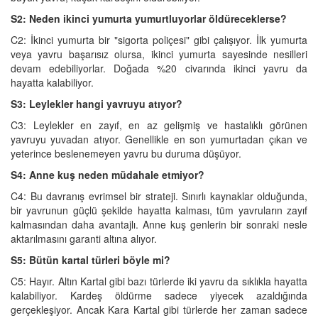
S2: Neden ikinci yumurta yumurtluyorlar öldüreceklerse?
C2: İkinci yumurta bir "sigorta poliçesi" gibi çalışıyor. İlk yumurta
veya yavru başarısız olursa, ikinci yumurta sayesinde nesilleri
devam edebiliyorlar. Doğada %20 civarında ikinci yavru da
hayatta kalabiliyor.
S3: Leylekler hangi yavruyu atıyor?
C3: Leylekler en zayıf, en az gelişmiş ve hastalıklı görünen
yavruyu yuvadan atıyor. Genellikle en son yumurtadan çıkan ve
yeterince beslenemeyen yavru bu duruma düşüyor.
S4: Anne kuş neden müdahale etmiyor?
C4: Bu davranış evrimsel bir strateji. Sınırlı kaynaklar olduğunda,
bir yavrunun güçlü şekilde hayatta kalması, tüm yavruların zayıf
kalmasından daha avantajlı. Anne kuş genlerin bir sonraki nesle
aktarılmasını garanti altına alıyor.
S5: Bütün kartal türleri böyle mi?
C5: Hayır. Altın Kartal gibi bazı türlerde iki yavru da sıklıkla hayatta
kalabiliyor. Kardeş öldürme sadece yiyecek azaldığında
gerçekleşiyor. Ancak Kara Kartal gibi türlerde her zaman sadece