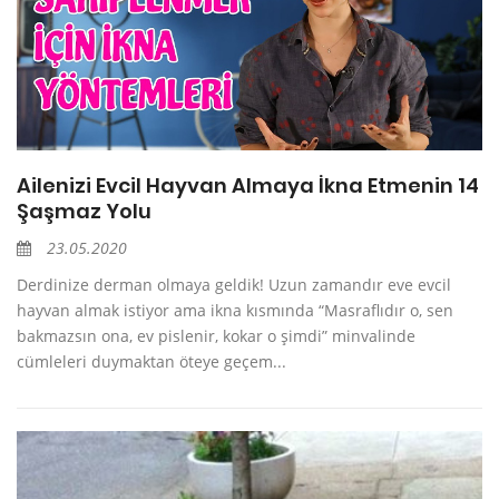
Ailenizi Evcil Hayvan Almaya İkna Etmenin 14
Şaşmaz Yolu
23.05.2020
Derdinize derman olmaya geldik! Uzun zamandır eve evcil
hayvan almak istiyor ama ikna kısmında “Masraflıdır o, sen
bakmazsın ona, ev pislenir, kokar o şimdi” minvalinde
cümleleri duymaktan öteye geçem...