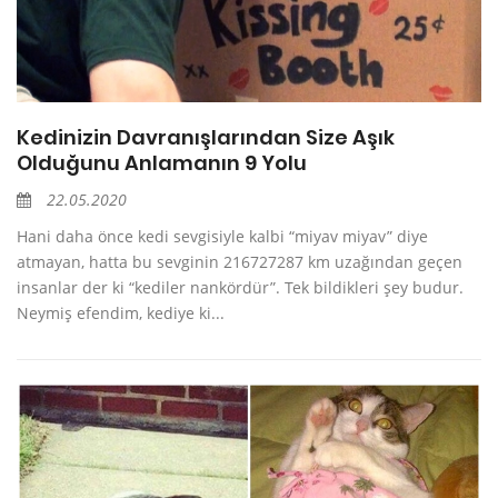
Kedinizin Davranışlarından Size Aşık
Olduğunu Anlamanın 9 Yolu
22.05.2020
Hani daha önce kedi sevgisiyle kalbi “miyav miyav” diye
atmayan, hatta bu sevginin 216727287 km uzağından geçen
insanlar der ki “kediler nankördür”. Tek bildikleri şey budur.
Neymiş efendim, kediye ki...