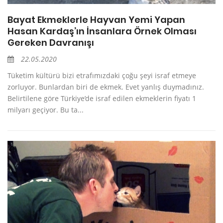
Bayat Ekmeklerle Hayvan Yemi Yapan
Hasan Kardaş’ın İnsanlara Örnek Olması
Gereken Davranışı
22.05.2020
Tüketim kültürü bizi etrafımızdaki çoğu şeyi israf etmeye
zorluyor. Bunlardan biri de ekmek. Evet yanlış duymadınız.
Belirtilene göre Türkiye’de israf edilen ekmeklerin fiyatı 1
milyarı geçiyor. Bu ta...