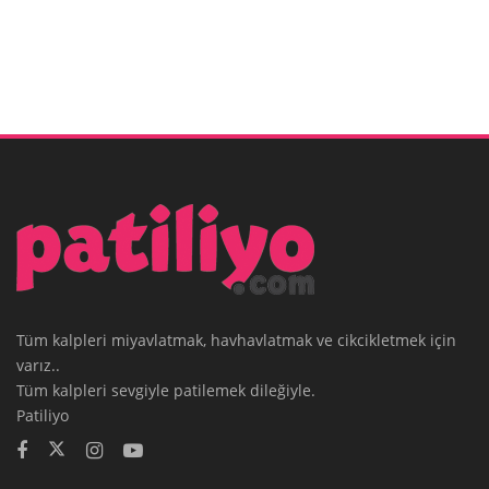
Tüm kalpleri miyavlatmak, havhavlatmak ve cikcikletmek için
varız..
Tüm kalpleri sevgiyle patilemek dileğiyle.
Patiliyo