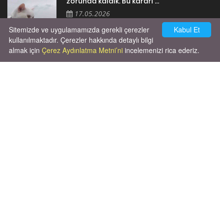
zorunda kaldık. Bu kararı ...
17.05.2026
Sitemizde ve uygulamamızda gerekli çerezler
Kabul Et
kullanılmaktadır. Çerezler hakkında detaylı bilgi
almak için
Çerez Aydınlatma Metni’ni
incelemenizi rica ederiz.
Cok huysal asla tırmalama huyu yok yeni
kısırlastırdım tuvalet egitimi de var
kumundan baska yere ya...
02.03.2026
X' de de patiliyoruz.
X Posts by Patiliyo