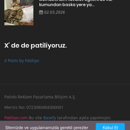
kumundan baska yere ya...
02.03.2026
X' de de patiliyoruz.
X Posts by Patiliyo
Patido Reklam Pazarlama Bilişim A.Ş.
Mersis No: 0723080404300001
Patiliyo.com
Bu site
Basefy
tarafından aşkla yapılmıştır.
Sitemizde ve uygulamamızda gerekli çerezler
Kabul Et
Reklam Verin
Bize Yazın