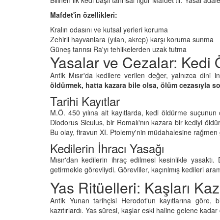
Mafdet'in özellikleri:
Kralın odasını ve kutsal yerleri koruma
Zehirli hayvanlara (yılan, akrep) karşı koruma sunma
Güneş tanrısı Ra'yı tehlikelerden uzak tutma
Yasalar ve Cezalar: Kedi
Antik Mısır'da kedilere verilen değer, yalnızca dini in
öldürmek, hatta kazara bile olsa, ölüm cezasıyla so
Tarihi Kayıtlar
M.Ö. 450 yılına ait kayıtlarda, kedi öldürme suçunun c
Diodorus Siculus, bir Romalı'nın kazara bir kediyi öldürm
Bu olay, firavun XI. Ptolemy'nin müdahalesine rağmen 
Kedilerin İhracı Yasağı
Mısır'dan kedilerin ihraç edilmesi kesinlikle yasaktı. 
getirmekle görevliydi. Görevliler, kaçırılmış kedileri aram
Yas Ritüelleri: Kaşları Kaz
Antik Yunan tarihçisi Herodot'un kayıtlarına göre, b
kazıtırlardı. Yas süresi, kaşlar eski haline gelene kada