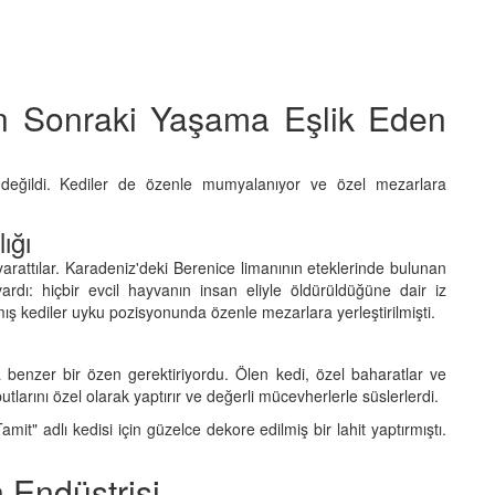
n Sonraki Yaşama Eşlik Eden
değildi. Kediler de özenle mumyalanıyor ve özel mezarlara
ığı
ı yarattılar. Karadeniz'deki Berenice limanının eteklerinde bulunan
vardı: hiçbir evcil hayvanın insan eliyle öldürüldüğüne dair iz
 kediler uyku pozisyonunda özenle mezarlara yerleştirilmişti.
enzer bir özen gerektiriyordu. Ölen kedi, özel baharatlar ve
abutlarını özel olarak yaptırır ve değerli mücevherlerle süslerlerdi.
t" adlı kedisi için güzelce dekore edilmiş bir lahit yaptırmıştı.
 Endüstrisi