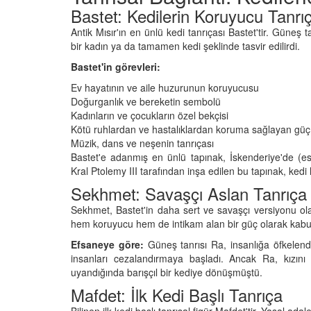
03.10.2025
Bastet: Kedilerin Koruyucu Tanrı
arı: "Evde Kedinizle
Antik Mısır'ın en ünlü kedi tanrıçası Bastet'tir. Güneş t
ceğiniz 10 Yaratıcı
Sarman Kediler Nede
bir kadın ya da tamamen kedi şeklinde tasvir edilirdi.
“Yaramaz”? Kısa Bir Bl
Bastet'in görevleri:
25
25.09.2025
Ev hayatının ve aile huzurunun koruyucusu
Doğurganlık ve bereketin sembolü
Kadınların ve çocukların özel bekçisi
Kötü ruhlardan ve hastalıklardan koruma sağlayan güç
Müzik, dans ve neşenin tanrıçası
Bastet'e adanmış en ünlü tapınak, İskenderiye'de (es
Kral Ptolemy III tarafından inşa edilen bu tapınak, kedi 
Sekhmet: Savaşçı Aslan Tanrıça
Sekhmet, Bastet'in daha sert ve savaşçı versiyonu olar
hem koruyucu hem de intikam alan bir güç olarak kabul 
Efsaneye göre:
Güneş tanrısı Ra, insanlığa öfkelend
insanları cezalandırmaya başladı. Ancak Ra, kızını
uyandığında barışçıl bir kediye dönüşmüştü.
Mafdet: İlk Kedi Başlı Tanrıça
Bilinen ilk kedi başlı tanrısal figür Mafdet'tir. Yasal ada