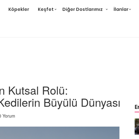
Köpekler
Keşfet
Diğer Dostlarımız
İlanlar
in Kutsal Rolü:
Kedilerin Büyülü Dünyası
E
0 Yorum
r ve
Gri Kedi Cinsleri: 14 Tür ve
Özellikleri
26.05.2020