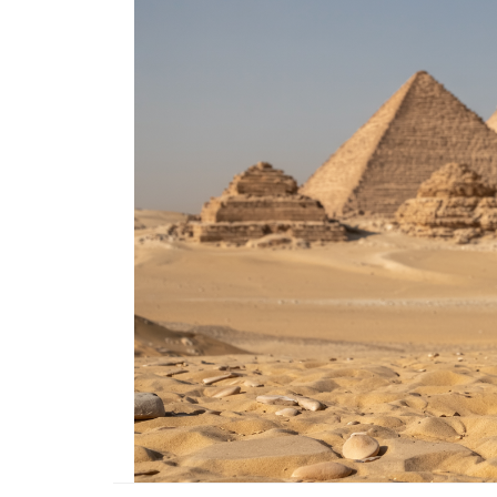
Tüm İnsanların Ders Ç
Gereken 26 Hayvanse
22.05.2020
Anne Kedi Yavrusunu
Reddeder ve Terk Ede
22.05.2020
Evde Beslenebilecek En
Küçük Kedi Cinsi
22.05.2020
Yavru Kedilerde Pire N
Temizlenir?
22.05.2020