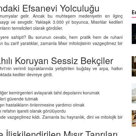
rındaki Efsanevi Yolculuğu
E
ve mumyalar gelir. Ancak bu muhteşem medeniyetin en ilginç
saygı ve sevgidir. Yaklaşık 3.000 yıl boyunca, Mısırlılar kedileri
 Mama mı,
Kediler Neden Dört Ayak
ıların temsilcileri olarak gördüler.
ı ve
Üzerine Düşer? Evrimsel
r yere sahipti? Bu sorunun cevabı, hem pratik hem de ruhani
Adaptasyon
 bu zarif yaratıklar, zamanla Mısır mitolojisinin vazgeçilmez bir
22.09.2025
ahılı Koruyan Sessiz Bekçiler
rde Ayrılık
Kedilerin Bıyıkları Neden Bu
temleri
Kadar Önemli? Evrimsel İşlevleri
ri'nin verimli topraklarında yetiştirilen buğday ve arpa, halkın
22.09.2025
oktada kediler devreye girdi.
en
Kışın Tekir Kedi Bakımı: Soğuk
rimsel Bir
Havada Kediniz İçin 13 Önemli
 diğer kemirgenleri avlayarak tahıl depolarını korumak
İpucu
evleri güvende tutmak
lgın hastalıkların önlenmesine yardımcı olmak
19.09.2025
ve refahın işareti olarak görülüyordu
ünde vazgeçilmez kıldı. Zamanla bu hayranlık, dini ve mitolojik bir
emez"?
Özel Bir Bağ: Tekir Kedilerle
el
Kurulan Derin Dostlukların
Psikolojisi
 İlişkilendirilen Mısır Tanrıları