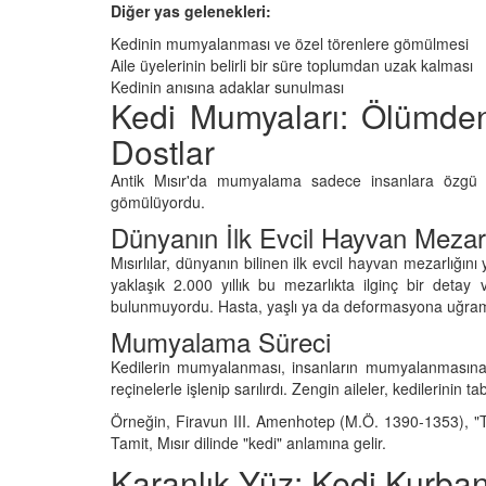
Diğer yas gelenekleri:
Kedinin mumyalanması ve özel törenlere gömülmesi
Aile üyelerinin belirli bir süre toplumdan uzak kalması
Kedinin anısına adaklar sunulması
Kedi Mumyaları: Ölümde
Dostlar
Antik Mısır'da mumyalama sadece insanlara özgü 
gömülüyordu.
Dünyanın İlk Evcil Hayvan Mezarl
Mısırlılar, dünyanın bilinen ilk evcil hayvan mezarlığın
yaklaşık 2.000 yıllık bu mezarlıkta ilginç bir detay 
bulunmuyordu. Hasta, yaşlı ya da deformasyona uğramış
Mumyalama Süreci
Kedilerin mumyalanması, insanların mumyalanmasına b
reçinelerle işlenip sarılırdı. Zengin aileler, kedilerinin t
Örneğin, Firavun III. Amenhotep (M.Ö. 1390-1353), "Tami
Tamit, Mısır dilinde "kedi" anlamına gelir.
Karanlık Yüz: Kedi Kurban