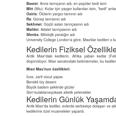
Bastet
: Anne tanrıçanın adı, en popüler kedi ismi
Mitt
(Miu): Kızlar için yaygın kullanılan isim, "kedi" anla
Osiris
: Ölülerin yargıcı tanrının adı
Ra
: Güneş tanrısının adı
Sekhmet
: Güçlü aslan tanrıçasının adı
Mafdet
: Adalet tanrıçasının adı
Sfenks
: Mitolojik yaratığın adı
University College London'a göre, Mısırlılar kedileri o ka
Kedilerin Fiziksel Özellikle
Antik Mısır'daki kedilerin, Afrika yaban kedisi (Fel
düşünülüyor. Mısır sanatındaki betimlemeler, bu kedil
Mısır Mau'nun özellikleri:
İnce, zarif vücut yapısı
Benekli tüy deseni
Büyük badem şeklinde gözler
Sivri kulaklarveyüksek atletik yetenekler
Kedilerin Günlük Yaşamda
Antik Mısır'da kediler, evlerde serbestçe dolaşan ve aile
kedilerine özel muameleler yapardı.