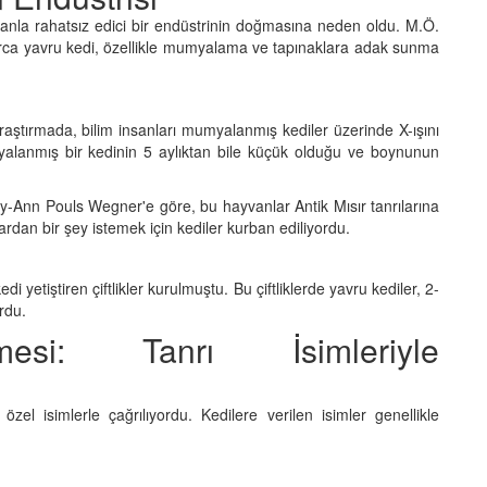
amanla rahatsız edici bir endüstrinin doğmasına neden oldu. M.Ö.
arca yavru kedi, özellikle mumyalama ve tapınaklara adak sunma
raştırmada, bilim insanları mumyalanmış kediler üzerinde X-ışını
myalanmış bir kedinin 5 aylıktan bile küçük olduğu ve boynunun
ry-Ann Pouls Wegner'e göre, bu hayvanlar Antik Mısır tanrılarına
ardan bir şey istemek için kediler kurban ediliyordu.
i yetiştiren çiftlikler kurulmuştu. Bu çiftliklerde yavru kediler, 2-
rdu.
ilmesi: Tanrı İsimleriyle
özel isimlerle çağrılıyordu. Kedilere verilen isimler genellikle