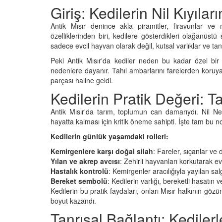
Giriş: Kedilerin Nil Kıyıla
Antik Mısır denince akla piramitler, firavunlar 
özelliklerinden biri, kedilere gösterdikleri olağanüstü 
den Sahiplerine Ölü
Kedi Beslenmesi: "Çiğ
sadece evcil hayvan olarak değil, kutsal varlıklar ve tanr
tirir? Gerçek Şok
Kuru Mama mı? Artılar
Peki Antik Mısır'da kediler neden bu kadar özel bi
Eksileri"
nedenlere dayanır. Tahıl ambarlarını farelerden koruyan
25
11.10.2025
parçası haline geldi.
Kedilerin Pratik Değeri: T
h Olunca Gerçekten
Kedi Psikolojisi: Kedile
mu?
Kaygısı ve Çözüm Yön
Antik Mısır'da tarım, toplumun can damarıydı. Nil Neh
25
11.10.2025
hayatta kalması için kritik öneme sahipti. İşte tam bu n
Kedilerin günlük yaşamdaki rolleri:
nin Genetik Sırrı:
Kediler Zamanla Ned
Farklı Renk Gözleri
Mırlamaya Başladı? Ev
Kemirgenlere karşı doğal silah
: Fareler, sıçanlar ve
Bakış
Yılan ve akrep avcısı
: Zehirli hayvanları korkutarak 
Hastalık kontrolü
: Kemirgenler aracılığıyla yayılan sa
25
05.10.2025
Bereket sembolü
: Kedilerin varlığı, bereketli hasatın 
Kedilerin bu pratik faydaları, onları Mısır halkının göz
liği: Evde Kediler İçin
Kediler Neden "Eğitil
boyut kazandı.
 Yaygın Bitki
Vahşi Atalarına Bilims
Yolculuk
Tanrısal Bağlantı: Kedilerle
25