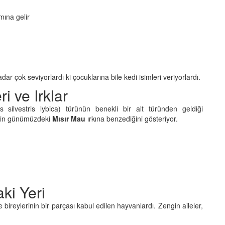
mına gelir
dar çok seviyorlardı ki çocuklarına bile kedi isimleri veriyorlardı.
ri ve Irklar
is silvestris lybica) türünün benekli bir alt türünden geldiği
erin günümüzdeki
Mısır Mau
ırkına benzediğini gösteriyor.
ki Yeri
 bireylerinin bir parçası kabul edilen hayvanlardı. Zengin aileler,