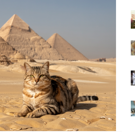
ıkarması
Tüm İnsanların Ders Çıkarması
ver Söz
Gereken 26 Hayvansever Söz
22.05.2020
 Neden
Anne Kedi Yavrusunu Neden
r?
Reddeder ve Terk Eder?
22.05.2020
 Tatlı 21
Evde Beslenebilecek En Tatlı 21
Küçük Kedi Cinsi
22.05.2020
asıl
Yavru Kedilerde Pire Nasıl
Temizlenir?
22.05.2020