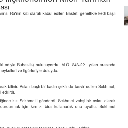
15.09.2025
çası
anrısı Ra'nın kızı olarak kabul edilen Bastet, genellikle kedi başlı
n
Oyun Zamanı: Tekir Kedinizi
og
Hem Fiziksel Hem Zihinsel
Olarak Nasıl Geliştirirsiniz?
15.09.2025
ki adıyla Bubastis) bulunuyordu. M.Ö. 246-221 yılları arasında
heykelleri ve figürleriyle doluydu.
ak bilinir. Aslan başlı bir kadın şeklinde tasvir edilen Sekhmet,
edilirdi.
iğinde kızı Sekhmet'i gönderdi. Sekhmet vahşi bir aslan olarak
 durdurmak için kırmızı bira kullanarak onu uyuttu. Sekhmet
letin ve ölüm cezasının tanrıçası olarak kabul edilirdi.