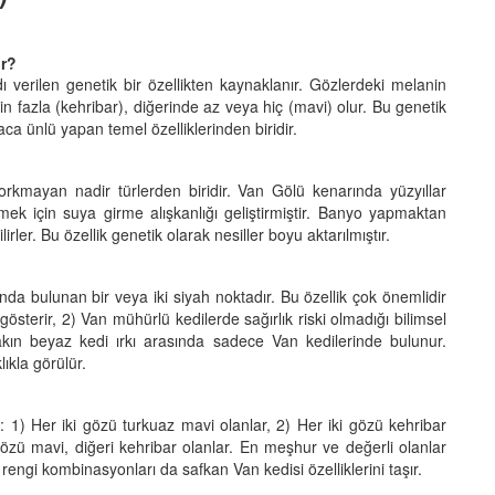
ur?
ı verilen genetik bir özellikten kaynaklanır. Gözlerdeki melanin
 fazla (kehribar), diğerinde az veya hiç (mavi) olur. Bu genetik
a ünlü yapan temel özelliklerinden biridir.
korkmayan nadir türlerden biridir. Van Gölü kenarında yüzyıllar
ek için suya girme alışkanlığı geliştirmiştir. Banyo yapmaktan
rler. Bu özellik genetik olarak nesiller boyu aktarılmıştır.
nda bulunan bir veya iki siyah noktadır. Bu özellik çok önemlidir
sterir, 2) Van mühürlü kedilerde sağırlık riski olmadığı bilimsel
akın beyaz kedi ırkı arasında sadece Van kedilerinde bulunur.
ıkla görülür.
r: 1) Her iki gözü turkuaz mavi olanlar, 2) Her iki gözü kehribar
 gözü mavi, diğeri kehribar olanlar. En meşhur ve değerli olanlar
rengi kombinasyonları da safkan Van kedisi özelliklerini taşır.