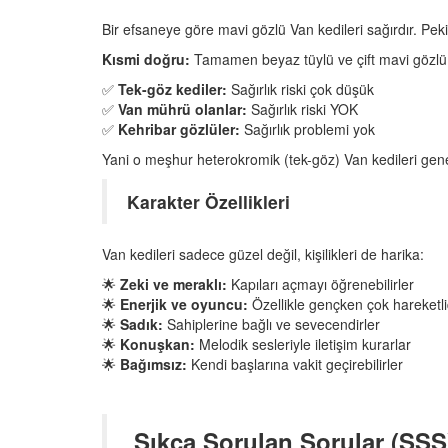
Bir efsaneye göre mavi gözlü Van kedileri sağırdır. Pek
Kısmi doğru:
Tamamen beyaz tüylü ve çift mavi gözlü 
✅
Tek-göz kediler:
Sağırlık riski çok düşük
✅
Van mührü olanlar:
Sağırlık riski YOK
✅
Kehribar gözlüler:
Sağırlık problemi yok
Yani o meşhur heterokromik (tek-göz) Van kedileri gene
Karakter Özellikleri
Van kedileri sadece güzel değil, kişilikleri de harika:
🌟
Zeki ve meraklı:
Kapıları açmayı öğrenebilirler
🌟
Enerjik ve oyuncu:
Özellikle gençken çok hareketlid
🌟
Sadık:
Sahiplerine bağlı ve sevecendirler
🌟
Konuşkan:
Melodik sesleriyle iletişim kurarlar
🌟
Bağımsız:
Kendi başlarına vakit geçirebilirler
Sıkça Sorulan Sorular (SSS