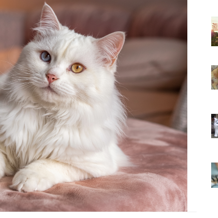
ıkarması
Tüm İnsanların Ders Çıkarması
ver Söz
Gereken 26 Hayvansever Söz
22.05.2020
 Neden
Anne Kedi Yavrusunu Neden
r?
Reddeder ve Terk Eder?
22.05.2020
 Tatlı 21
Evde Beslenebilecek En Tatlı 21
Küçük Kedi Cinsi
22.05.2020
asıl
Yavru Kedilerde Pire Nasıl
Temizlenir?
22.05.2020