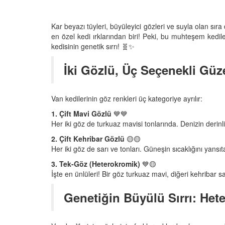
Kar beyazı tüyleri, büyüleyici gözleri ve suyla olan sıra
en özel kedi ırklarından biri! Peki, bu muhteşem kedi
den Sahiplerine Ölü
Kedi Beslenmesi: "Çiğ
kedisinin genetik sırrı! 🧬✨
tirir? Gerçek Şok
Kuru Mama mı? Artılar
Eksileri"
İki Gözlü, Üç Seçenekli Güze
25
11.10.2025
h Olunca Gerçekten
Kedi Psikolojisi: Kedile
Van kedilerinin göz renkleri üç kategoriye ayrılır:
mu?
Kaygısı ve Çözüm Yön
1. Çift Mavi Gözlü
💙💙
25
11.10.2025
Her iki göz de turkuaz mavisi tonlarında. Denizin derinlik
2. Çift Kehribar Gözlü
🟡🟡
liği: Evde Kediler İçin
Kediler Zamanla Ned
Her iki göz de sarı ve tonları. Güneşin sıcaklığını yansıt
 Yaygın Bitki
Mırlamaya Başladı? Ev
Bakış
3. Tek-Göz (Heterokromik)
💙🟡
25
İşte en ünlüleri! Bir göz turkuaz mavi, diğeri kehribar s
05.10.2025
r'da Kedilerin Kutsal
Genetiğin Büyülü Sırrı: Het
ılardan Yasalara
Kediler Neden "Eğitil
Büyülü Dünyası
Vahşi Atalarına Bilims
Yolculuk
25