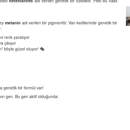
ebebi
heterokromi
adı verilen genetik bir özelliktir. Peki bu nasıl
15.09.2025
n
Oyun Zamanı: Tekir Kedinizi
og
Hem Fiziksel Hem Zihinsel
şey
melanin
adı verilen bir pigmenttir. Van kedilerinde genetik bir
Olarak Nasıl Geliştirirsiniz?
:
15.09.2025
vi renk yaratıyor
a çıkıyor
n" böyle güzel oluyor! 🎭
i
genetik bir formül var!
kın gen. Bu gen aktif olduğunda: