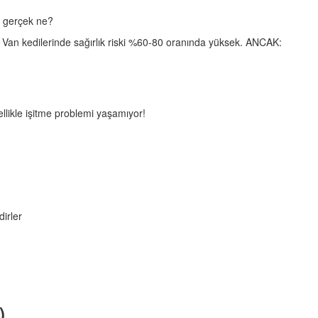
i gerçek ne?
Van kedilerinde sağırlık riski %60-80 oranında yüksek. ANCAK:
llikle işitme problemi yaşamıyor!
irler
)