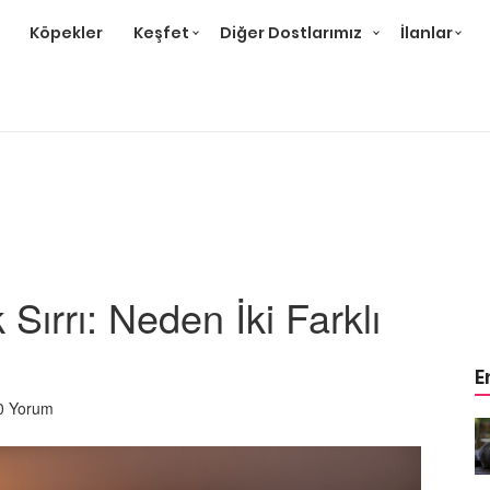
Köpekler
Keşfet
Diğer Dostlarımız
İlanlar
Sırrı: Neden İki Farklı
E
0 Yorum
r ve
Gri Kedi Cinsleri: 14 Tür ve
Özellikleri
26.05.2020