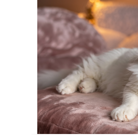
Tüm İnsanların Ders Ç
Gereken 26 Hayvanse
22.05.2020
Anne Kedi Yavrusunu
Reddeder ve Terk Ede
22.05.2020
Evde Beslenebilecek En
Küçük Kedi Cinsi
22.05.2020
Yavru Kedilerde Pire N
Temizlenir?
22.05.2020