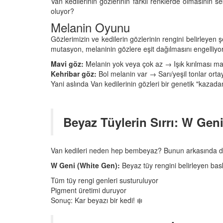
Van kedilerinin gözlerinin farklı renklerde olmasının s
03.10.2025
oluyor?
arı: "Evde Kedinizle
Melanin Oyunu
ceğiniz 10 Yaratıcı
Sarman Kediler Nede
“Yaramaz”? Kısa Bir Bl
Gözlerimizin ve kedilerin gözlerinin rengini belirleyen 
25
mutasyon, melaninin gözlere eşit dağılmasını engelliyor
25.09.2025
Mavi göz:
Melanin yok veya çok az → Işık kırılması ma
Kehribar göz:
Bol melanin var → Sarı/yeşil tonlar ortay
Yani aslında Van kedilerinin gözleri bir genetik "kazada
Beyaz Tüylerin Sırrı: W Gen
Van kedileri neden hep bembeyaz? Bunun arkasında da 
W Geni (White Gen):
Beyaz tüy rengini belirleyen bas
Tüm tüy rengi genleri susturuluyor
Pigment üretimi duruyor
Sonuç: Kar beyazı bir kedi! ❄️