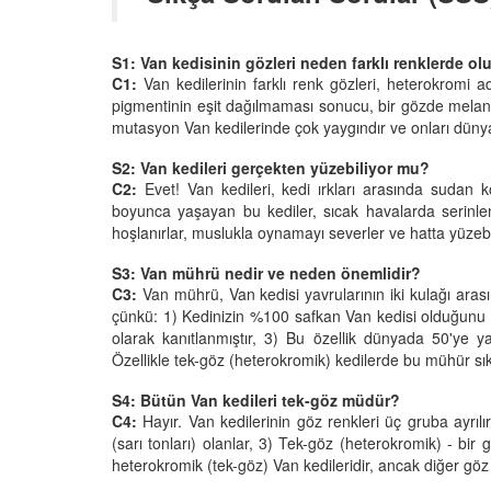
S1: Van kedisinin gözleri neden farklı renklerde ol
C1:
Van kedilerinin farklı renk gözleri, heterokromi ad
pigmentinin eşit dağılmaması sonucu, bir gözde melanin
mutasyon Van kedilerinde çok yaygındır ve onları dünyac
S2: Van kedileri gerçekten yüzebiliyor mu?
C2:
Evet! Van kedileri, kedi ırkları arasında sudan 
boyunca yaşayan bu kediler, sıcak havalarda serinlem
hoşlanırlar, muslukla oynamayı severler ve hatta yüzebili
S3: Van mührü nedir ve neden önemlidir?
C3:
Van mührü, Van kedisi yavrularının iki kulağı arası
çünkü: 1) Kedinizin %100 safkan Van kedisi olduğunu gö
olarak kanıtlanmıştır, 3) Bu özellik dünyada 50'ye y
Özellikle tek-göz (heterokromik) kedilerde bu mühür sıkl
S4: Bütün Van kedileri tek-göz müdür?
C4:
Hayır. Van kedilerinin göz renkleri üç gruba ayrılı
(sarı tonları) olanlar, 3) Tek-göz (heterokromik) - bir
heterokromik (tek-göz) Van kedileridir, ancak diğer göz 