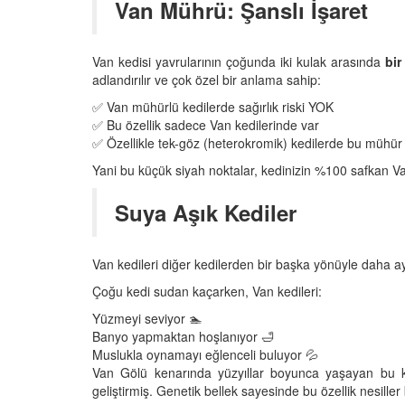
Van Mührü: Şanslı İşaret
Van kedisi yavrularının çoğunda iki kulak arasında
bir
adlandırılır ve çok özel bir anlama sahip:
✅ Van mühürlü kedilerde sağırlık riski YOK
✅ Bu özellik sadece Van kedilerinde var
✅ Özellikle tek-göz (heterokromik) kedilerde bu mühür
Yani bu küçük siyah noktalar, kedinizin %100 safkan Va
Suya Aşık Kediler
Van kedileri diğer kedilerden bir başka yönüyle daha ayr
Çoğu kedi sudan kaçarken, Van kedileri:
Yüzmeyi seviyor 🏊
Banyo yapmaktan hoşlanıyor 🛁
Muslukla oynamayı eğlenceli buluyor 💦
Van Gölü kenarında yüzyıllar boyunca yaşayan bu ked
geliştirmiş. Genetik bellek sayesinde bu özellik nesiller