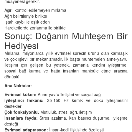
muayenesi gerekir.
Aşırı, kontrol edilemeyen mırlama
Ağrı belirtileriyle birlikte
İştah kaybı ile eşlik eden
Hareketlerde zorlanma ile birlikte
Sonuç: Doğanın Muhteşem Bir
Hediyesi
Mırlama, milyonlarca yıllık evrimsel sürecin ürünü olan karmaşık
ve çok işlevli bir mekanizmadır. İlk başta muhtemelen anne-yavru
iletişimi için gelişen bu yetenek, zamanla kendini iyileştirme,
sosyal bağ kurma ve hatta insanları manipüle etme aracına
dönüştü.
Ana Noktalar:
Evrimsel köken:
Anne-yavru iletişimi ve sosyal bağ
İyileştirici frekans:
25-150 Hz kemik ve doku iyileşmesini
destekler
Çok fonksiyonlu:
Mutluluk, stres, ağrı, iletişim
İnsanlara fayda:
Stres azaltma, kan basıncı düşürme, iyileşme
desteği
Evrimsel adaptasyon:
İnsan-kedi ilişkisinde özelleşti