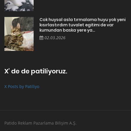
Cok huysal asla tırmalama huyu yok yeni
kısırlastırdım tuvalet egitimi de var
kumundan baska yere ya...
02.03.2026
X' de de patiliyoruz.
X Posts by Patiliyo
Patido Reklam Pazarlama Bilişim A.Ş.