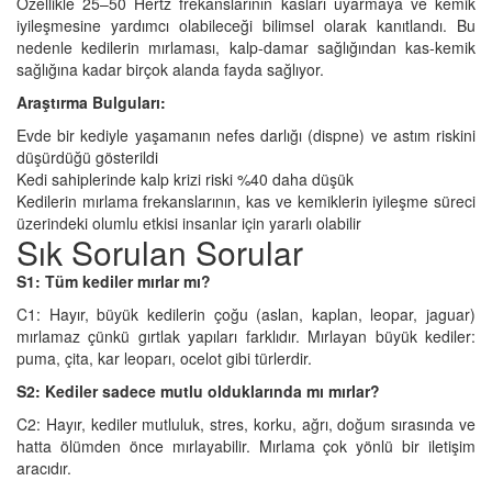
Özellikle 25–50 Hertz frekanslarının kasları uyarmaya ve kemik
iyileşmesine yardımcı olabileceği bilimsel olarak kanıtlandı. Bu
nedenle kedilerin mırlaması, kalp-damar sağlığından kas-kemik
sağlığına kadar birçok alanda fayda sağlıyor.
Araştırma Bulguları:
Evde bir kediyle yaşamanın nefes darlığı (dispne) ve astım riskini
düşürdüğü gösterildi
Kedi sahiplerinde kalp krizi riski %40 daha düşük
Kedilerin mırlama frekanslarının, kas ve kemiklerin iyileşme süreci
üzerindeki olumlu etkisi insanlar için yararlı olabilir
Sık Sorulan Sorular
S1: Tüm kediler mırlar mı?
C1: Hayır, büyük kedilerin çoğu (aslan, kaplan, leopar, jaguar)
mırlamaz çünkü gırtlak yapıları farklıdır. Mırlayan büyük kediler:
puma, çita, kar leoparı, ocelot gibi türlerdir.
S2: Kediler sadece mutlu olduklarında mı mırlar?
C2: Hayır, kediler mutluluk, stres, korku, ağrı, doğum sırasında ve
hatta ölümden önce mırlayabilir. Mırlama çok yönlü bir iletişim
aracıdır.