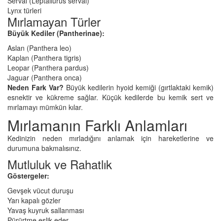
Serval (Leptailurus serval)
Lynx türleri
Mırlamayan Türler
Büyük Kediler (Pantherinae):
Aslan (Panthera leo)
Kaplan (Panthera tigris)
Leopar (Panthera pardus)
Jaguar (Panthera onca)
Neden Fark Var?
Büyük kedilerin hyoid kemiği (gırtlaktaki kemik)
esnektir ve kükreme sağlar. Küçük kedilerde bu kemik sert ve
mırlamayı mümkün kılar.
Mırlamanın Farklı Anlamları
Kedinizin neden mırladığını anlamak için hareketlerine ve
durumuna bakmalısınız.
Mutluluk ve Rahatlık
Göstergeler:
Gevşek vücut duruşu
Yarı kapalı gözler
Yavaş kuyruk sallanması
Pürürtme eşlik eder