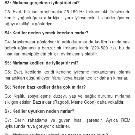
S3: Mırlama gerçekten iyileştirici mi?
C3: Evet, bilimsel araştırmalar 25-150 Hz frekanstaki titreşimlerin
kemik yoğunluğunu artırdığını, yara iyileşmesini hızlandırdığını ve
ağrıyı azalttığını gösteriyor.
S4: Kediler neden yemek isterken mırlar?
C4: Araştırmalar gösteriyor ki açlık durumunda kedilerin mırlaması
bebek ağlamasına benzer bir frekans içerir (220-520 Hz), bu da
insanları manipüle etmek için evrimleşmiş olabilir.
S5: Mırlama kedileri de iyileştirir mi?
C5: Evet, kedilerin kendi kendine iyileşme mekanizması olarak
mırladıkları düşünülüyor. Yaralı veya hasta kediler daha sık mırlar.
S6: Neden bazı kediler daha çok mırlar?
C6: Kişilik, sosyalleşme düzeyi, yaş ve sağlık durumu mırlama
sıklığını etkiler. Bazı ırklar (Ragdoll, Maine Coon) daha vokalldir.
S7: Kediler uyurken neden mırlar?
C7: Derin rahatlama ve güven hissi işaretidir. Ayrıca REM
uykusunda rüya görüyor olabilirler.
S8: Mırlama evrimsel olarak ne zaman ortaya çıktı?