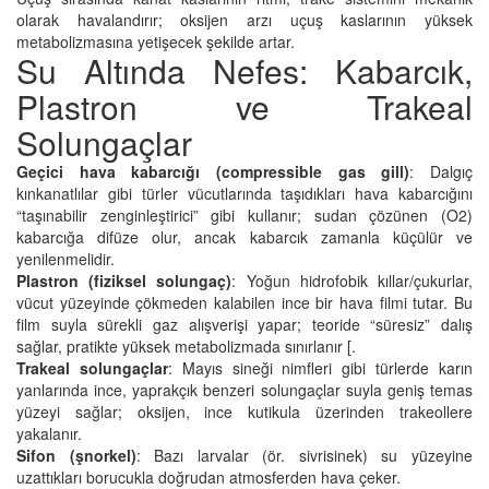
olarak havalandırır; oksijen arzı uçuş kaslarının yüksek
metabolizmasına yetişecek şekilde artar.
Su Altında Nefes: Kabarcık,
Plastron ve Trakeal
Solungaçlar
Geçici hava kabarcığı (compressible gas gill)
: Dalgıç
kınkanatlılar gibi türler vücutlarında taşıdıkları hava kabarcığını
“taşınabilir zenginleştirici” gibi kullanır; sudan çözünen (O2)
kabarcığa difüze olur, ancak kabarcık zamanla küçülür ve
yenilenmelidir.
Plastron (fiziksel solungaç)
: Yoğun hidrofobik kıllar/çukurlar,
vücut yüzeyinde çökmeden kalabilen ince bir hava filmi tutar. Bu
film suyla sürekli gaz alışverişi yapar; teoride “süresiz” dalış
sağlar, pratikte yüksek metabolizmada sınırlanır [.
Trakeal solungaçlar
: Mayıs sineği nimfleri gibi türlerde karın
yanlarında ince, yaprakçık benzeri solungaçlar suyla geniş temas
yüzeyi sağlar; oksijen, ince kutikula üzerinden trakeollere
yakalanır.
Sifon (şnorkel)
: Bazı larvalar (ör. sivrisinek) su yüzeyine
uzattıkları borucukla doğrudan atmosferden hava çeker.