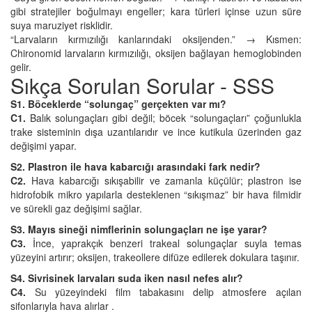
gibi stratejiler boğulmayı engeller; kara türleri içinse uzun süre
suya maruziyet risklidir.
“Larvaların kırmızılığı kanlarındaki oksijenden.” → Kısmen:
Chironomid larvaların kırmızılığı, oksijen bağlayan hemoglobinden
gelir.
Sıkça Sorulan Sorular - SSS
S1. Böceklerde “solungaç” gerçekten var mı?
C1.
Balık solungaçları gibi değil; böcek “solungaçları” çoğunlukla
trake sisteminin dışa uzantılarıdır ve ince kutikula üzerinden gaz
değişimi yapar.
S2. Plastron ile hava kabarcığı arasındaki fark nedir?
C2.
Hava kabarcığı sıkışabilir ve zamanla küçülür; plastron ise
hidrofobik mikro yapılarla desteklenen “sıkışmaz” bir hava filmidir
ve sürekli gaz değişimi sağlar.
S3. Mayıs sineği nimflerinin solungaçları ne işe yarar?
C3.
İnce, yaprakçık benzeri trakeal solungaçlar suyla temas
yüzeyini artırır; oksijen, trakeollere difüze edilerek dokulara taşınır.
S4. Sivrisinek larvaları suda iken nasıl nefes alır?
C4.
Su yüzeyindeki film tabakasını delip atmosfere açılan
sifonlarıyla hava alırlar .