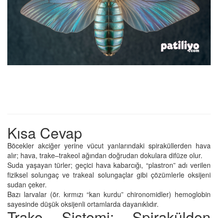
Kısa Cevap
Böcekler akciğer yerine vücut yanlarındaki spiraküllerden hava
alır; hava, trake–trakeol ağından doğrudan dokulara difüze olur.
Suda yaşayan türler; geçici hava kabarcığı, “plastron” adı verilen
fiziksel solungaç ve trakeal solungaçlar gibi çözümlerle oksijeni
sudan çeker.
Bazı larvalar (ör. kırmızı “kan kurdu” chironomidler) hemoglobin
sayesinde düşük oksijenli ortamlarda dayanıklıdır.
Trake Sistemi: Spirakülden