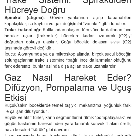
Hücreye Doğru
Spirakül (stigma)
: Gövde yanlarında açılıp kapanabilen
kapakçıklar; su kaybını ve gaz değişimini “vanalar” gibi denetler.
Trake–trakeol ağı
: Kutikuladan oluşan, tüm vücuda dallanan ince
borular; uçları (trakeoller) hücrelere kadar uzanarak (O2)’yi
doğrudan dokuya ulaştırır. Çoğu böcekte dolaşım sıvısı (O2)
taşımada görevli değildir .
İpucu: Akvaryumda ya da mikroskop altında, birçok sucul böceğin
solungaçlarının trake sistemine “bağlı” ince dallanmalar olduğunu
fark edersiniz; bunlar aslında dışa açılan trake uzantılarıdır.
Gaz Nasıl Hareket Eder?
Difüzyon, Pompalama ve Uçuş
Etkisi
Küçük/sakin böceklerde temel taşıyıcı mekanizma, yoğunluk farkı
ile çalışan difüzyondur .
Büyük ve aktif türler, karın segmentlerini ritmik “pompalayarak” ve
göğüs kaslarının hareketinden yararlanarak konvektif akım üretir;
hava keseleri “körük” gibi davranır.
Uçuş sırasında kanat kaslarının ritmi, trake sistemini mekanik