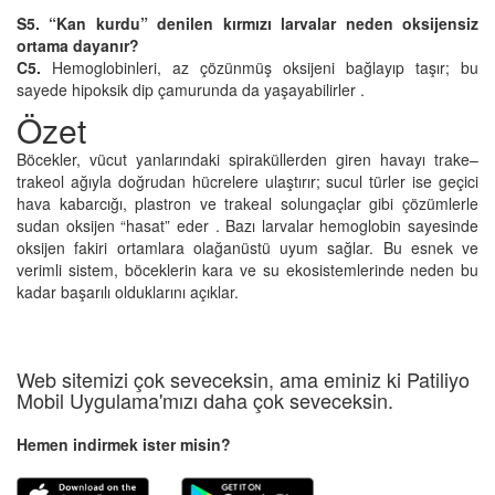
S5. “Kan kurdu” denilen kırmızı larvalar neden oksijensiz
ortama dayanır?
C5.
Hemoglobinleri, az çözünmüş oksijeni bağlayıp taşır; bu
sayede hipoksik dip çamurunda da yaşayabilirler .
Özet
Böcekler, vücut yanlarındaki spiraküllerden giren havayı trake–
trakeol ağıyla doğrudan hücrelere ulaştırır; sucul türler ise geçici
hava kabarcığı, plastron ve trakeal solungaçlar gibi çözümlerle
sudan oksijen “hasat” eder . Bazı larvalar hemoglobin sayesinde
oksijen fakiri ortamlara olağanüstü uyum sağlar. Bu esnek ve
verimli sistem, böceklerin kara ve su ekosistemlerinde neden bu
kadar başarılı olduklarını açıklar.
Web sitemizi çok seveceksin, ama eminiz ki Patiliyo
Mobil Uygulama'mızı daha çok seveceksin.
Hemen indirmek ister misin?