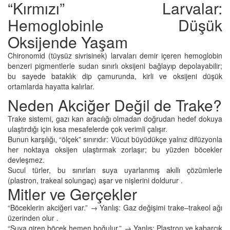
“Kırmızı” Larvalar:
Hemoglobinle Düşük
Oksijende Yaşam
Chironomid (tüysüz sivrisinek) larvaları demir içeren hemoglobin
benzeri pigmentlerle sudan sınırlı oksijeni bağlayıp depolayabilir;
bu sayede bataklık dip çamurunda, kirli ve oksijeni düşük
ortamlarda hayatta kalırlar.
Neden Akciğer Değil de Trake?
Trake sistemi, gazı kan aracılığı olmadan doğrudan hedef dokuya
ulaştırdığı için kısa mesafelerde çok verimli çalışır.
Bunun karşılığı, “ölçek” sınırıdır: Vücut büyüdükçe yalnız difüzyonla
her noktaya oksijen ulaştırmak zorlaşır; bu yüzden böcekler
devleşmez.
Sucul türler, bu sınırları suya uyarlanmış akıllı çözümlerle
(plastron, trakeal solungaç) aşar ve nişlerini doldurur .
Mitler ve Gerçekler
“Böceklerin akciğeri var.” → Yanlış: Gaz değişimi trake–trakeol ağı
üzerinden olur .
“Suya giren böcek hemen boğulur.” → Yanlış: Plastron ve kabarcık