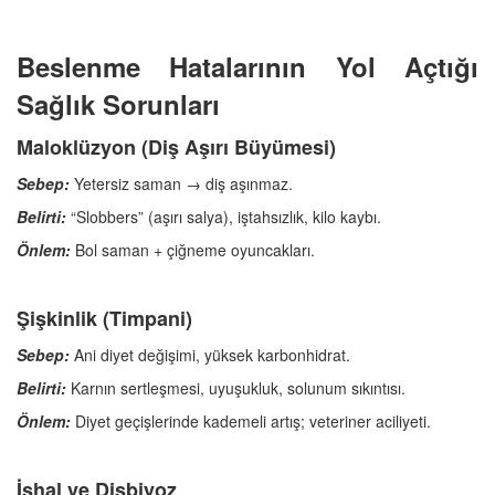
Beslenme Hatalarının Yol Açtığı
Sağlık Sorunları
Maloklüzyon (Diş Aşırı Büyümesi)
Sebep:
Yetersiz saman → diş aşınmaz.
Belirti:
“Slobbers” (aşırı salya), iştahsızlık, kilo kaybı.
Önlem:
Bol saman + çiğneme oyuncakları.
Şişkinlik (Timpani)
Sebep:
Ani diyet değişimi, yüksek karbonhidrat.
Belirti:
Karnın sertleşmesi, uyuşukluk, solunum sıkıntısı.
Önlem:
Diyet geçişlerinde kademeli artış; veteriner aciliyeti.
İshal ve Disbiyoz