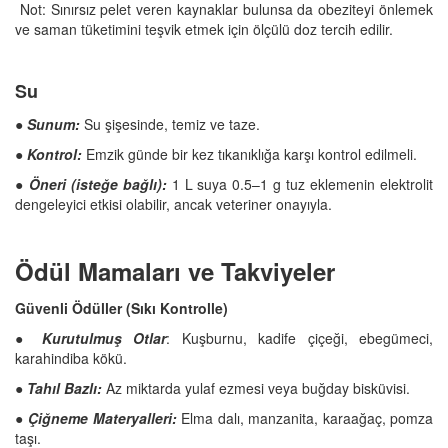
Not: Sınırsız pelet veren kaynaklar bulunsa da obeziteyi önlemek
ve saman tüketimini teşvik etmek için ölçülü doz tercih edilir.
Su
●
Sunum:
Su şişesinde, temiz ve taze.
● Kontrol:
Emzik günde bir kez tıkanıklığa karşı kontrol edilmeli.
●
Öneri (isteğe bağlı):
1 L suya 0.5–1 g tuz eklemenin elektrolit
dengeleyici etkisi olabilir, ancak veteriner onayıyla.
Ödül Mamaları ve Takviyeler
Güvenli Ödüller (Sıkı Kontrolle)
● Kurutulmuş Otlar
: Kuşburnu, kadife çiçeği, ebegümeci,
karahindiba kökü.
● Tahıl Bazlı:
Az miktarda yulaf ezmesi veya buğday bisküvisi.
● Çiğneme Materyalleri:
Elma dalı, manzanita, karaağaç, pomza
taşı.