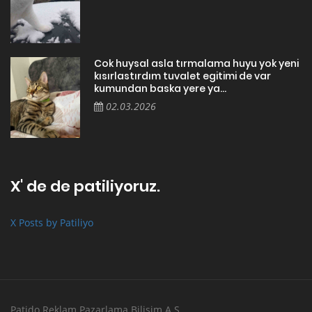
Cok huysal asla tırmalama huyu yok yeni
kısırlastırdım tuvalet egitimi de var
kumundan baska yere ya...
02.03.2026
X' de de patiliyoruz.
X Posts by Patiliyo
Patido Reklam Pazarlama Bilişim A.Ş.