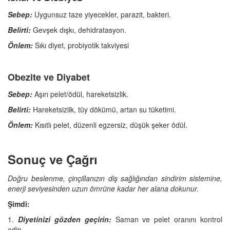
Sebep:
Uygunsuz taze yiyecekler, parazit, bakteri.
Belirti:
Gevşek dışkı, dehidratasyon.
Önlem:
Sıkı diyet, probiyotik takviyesi
Obezite ve Diyabet
Sebep:
Aşırı pelet/ödül, hareketsizlik.
Belirti:
Hareketsizlik, tüy dökümü, artan su tüketimi.
Önlem:
Kısıtlı pelet, düzenli egzersiz, düşük şeker ödül.
Sonuç ve Çağrı
Doğru beslenme, çinçillanızın diş sağlığından sindirim sistemine,
enerji seviyesinden uzun ömrüne kadar her alana dokunur.
Şimdi:
1.
Diyetinizi gözden geçirin:
Saman ve pelet oranını kontrol
edin.