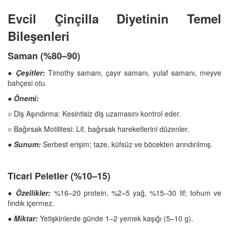
Evcil Çinçilla Diyetinin Temel
Bileşenleri
Saman (%80–90)
●
Çeşitler:
Timothy samanı, çayır samanı, yulaf samanı, meyve
bahçesi otu.
●
Önemi:
○ Diş Aşındırma: Kesintisiz diş uzamasını kontrol eder.
○ Bağırsak Motilitesi: Lif, bağırsak hareketlerini düzenler.
●
Sunum:
Serbest erişim; taze, küfsüz ve böcekten arındırılmış.
Ticari Peletler (%10–15)
● Özellikler:
%16–20 protein, %2–5 yağ, %15–30 lif; tohum ve
fındık içermez.
● Miktar:
Yetişkinlerde günde 1–2 yemek kaşığı (5–10 g).