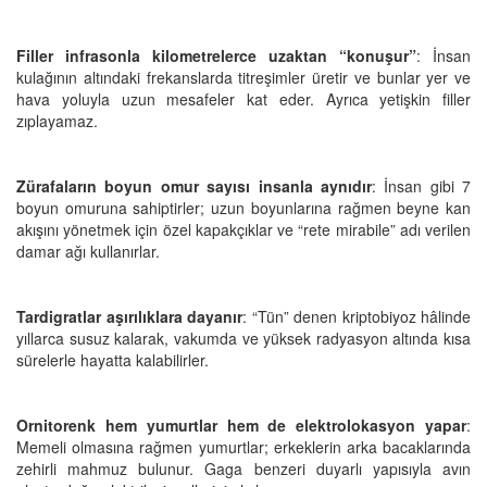
Filler infrasonla kilometrelerce uzaktan “konuşur”
: İnsan
kulağının altındaki frekanslarda titreşimler üretir ve bunlar yer ve
hava yoluyla uzun mesafeler kat eder. Ayrıca yetişkin filler
zıplayamaz.
Zürafaların boyun omur sayısı insanla aynıdır
: İnsan gibi 7
boyun omuruna sahiptirler; uzun boyunlarına rağmen beyne kan
akışını yönetmek için özel kapakçıklar ve “rete mirabile” adı verilen
damar ağı kullanırlar.
Tardigratlar aşırılıklara dayanır
: “Tün” denen kriptobiyoz hâlinde
yıllarca susuz kalarak, vakumda ve yüksek radyasyon altında kısa
sürelerle hayatta kalabilirler.
Ornitorenk hem yumurtlar hem de elektrolokasyon yapar
:
Memeli olmasına rağmen yumurtlar; erkeklerin arka bacaklarında
zehirli mahmuz bulunur. Gaga benzeri duyarlı yapısıyla avın