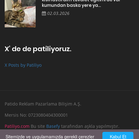
kumundan baska yere ya...
02.03.2026
X' de de patiliyoruz.
X Posts by Patiliyo
Patido Reklam Pazarlama Bilişim A.Ş.
Mersis No: 0723080404300001
Patiliyo.com
Bu site
Basefy
tarafından aşkla yapılmıştır.
Sitemizde ve uygulamamızda gerekli çerezler
Kabul Et
Reklam Verin
Bize Yazın