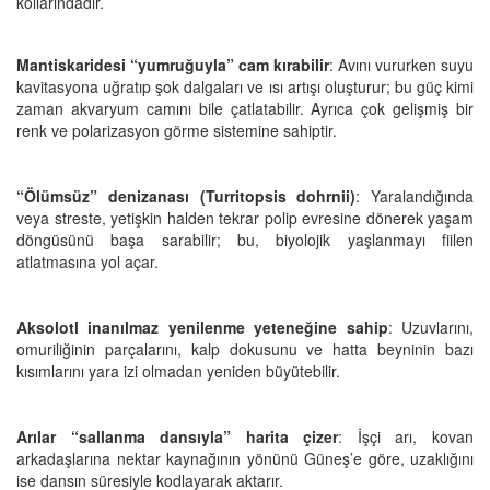
kollarındadır.
Mantiskaridesi “yumruğuyla” cam kırabilir
: Avını vururken suyu
kavitasyona uğratıp şok dalgaları ve ısı artışı oluşturur; bu güç kimi
zaman akvaryum camını bile çatlatabilir. Ayrıca çok gelişmiş bir
renk ve polarizasyon görme sistemine sahiptir.
“Ölümsüz” denizanası (Turritopsis dohrnii)
: Yaralandığında
veya streste, yetişkin halden tekrar polip evresine dönerek yaşam
döngüsünü başa sarabilir; bu, biyolojik yaşlanmayı fiilen
atlatmasına yol açar.
Aksolotl inanılmaz yenilenme yeteneğine sahip
: Uzuvlarını,
omuriliğinin parçalarını, kalp dokusunu ve hatta beyninin bazı
kısımlarını yara izi olmadan yeniden büyütebilir.
Arılar “sallanma dansıyla” harita çizer
: İşçi arı, kovan
arkadaşlarına nektar kaynağının yönünü Güneş’e göre, uzaklığını
ise dansın süresiyle kodlayarak aktarır.