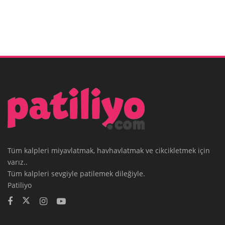
Tüm kalpleri miyavlatmak, havhavlatmak ve cikcikletmek için
varız..
Tüm kalpleri sevgiyle patilemek dileğiyle.
Patiliyo