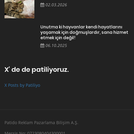
02.03.2026
Unutma ki hayvanlar kendi hayatlarını
yaşamak için doğmuşlardır, sana hizmet
etmek için değil!
06.10.2025
X' de de patiliyoruz.
X Posts by Patiliyo
Patido Reklam Pazarlama Bilişim A.Ş.
Mersis No: 0723080404300001