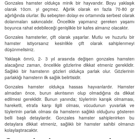
Gonzales hamster oldukça minik bir hayvandır. Boyu yaklaşık
olarak 10cm. yi geçmez. Ağırlık olarak en fazla 70-80 gr
ağırlığında olurlar. Bu sebepten dolayı ev ortamında serbest olarak
dolanmaları sakıncalıdır. Öncelikle yapmanız gereken yaşamı
boyunca rahat edebileceği genişlikle bir kafes almanız olacaktır.
Gonzales hamsterler, çift olarak yaşarlar. Mutlu ve huzurlu bir
hamster istiyorsanız kesinlikle çift olarak sahiplenmeyi
düşünmelisiniz.
Yaklaşık ömrü, 2- 3 yıl arasında değişen gonzales hamsterı
alacağınız zaman, öncelikle gözlerine dikkat etmeniz gereklidir.
Sağlıklı bir hamsterın gözleri oldukça parlak olur. Gözlerinin
parlaklığı hamsterın ilk sağlık belirtisidir.
Gonzales hamster oldukça hassas hayvanlardır. Hamster
almadan önce, burun akıntısının olup olmadığına da dikkat
edilmesi gereklidir. Bunun yanında; tüylerinin karışık olmaması,
hareketli, etrafa karşı ilgili olması, vücudunun yuvarlak ve
tüylerinin parlak olması da hamsterın sağlıklı olduğunu gösteren
belli başlı detaylardır. Gonzales hamster sahiplenirken bu
detaylara dikkat etmeniz, sağlıklı bir hamster sahibi olmanızı
kolaylaştıracaktır.