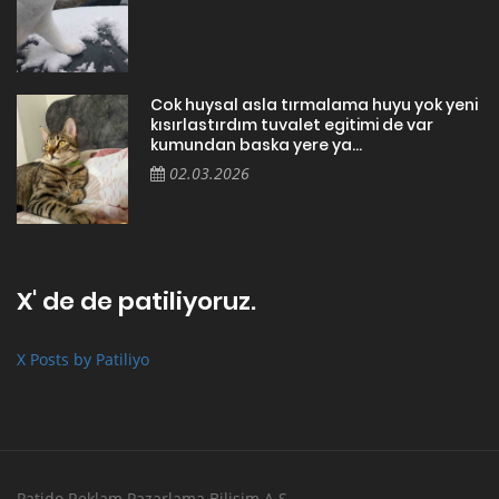
Cok huysal asla tırmalama huyu yok yeni
kısırlastırdım tuvalet egitimi de var
kumundan baska yere ya...
02.03.2026
X' de de patiliyoruz.
X Posts by Patiliyo
Patido Reklam Pazarlama Bilişim A.Ş.