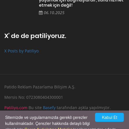
etmek için değil!
06.10.2025
X' de de patiliyoruz.
X Posts by Patiliyo
Patido Reklam Pazarlama Bilişim A.Ş.
Mersis No: 0723080404300001
Patiliyo.com
Bu site
Basefy
tarafından aşkla yapılmıştır.
Sitemizde ve uygulamamızda gerekli çerezler
Kabul Et
Reklam Verin
Bize Yazın
kullanılmaktadır. Çerezler hakkında detaylı bilgi