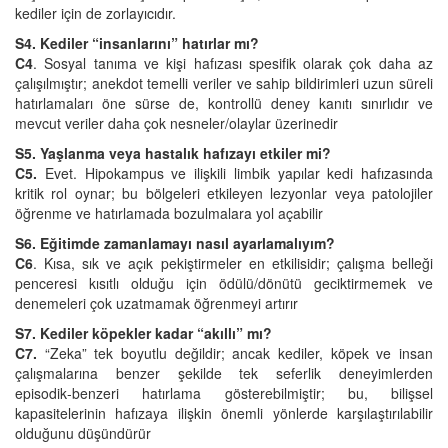
kediler için de zorlayıcıdır.
S4. Kediler “insanlarını” hatırlar mı?
C4
. Sosyal tanıma ve kişi hafızası spesifik olarak çok daha az
çalışılmıştır; anekdot temelli veriler ve sahip bildirimleri uzun süreli
hatırlamaları öne sürse de, kontrollü deney kanıtı sınırlıdır ve
mevcut veriler daha çok nesneler/olaylar üzerinedir
S5. Yaşlanma veya hastalık hafızayı etkiler mi?
C5.
Evet. Hipokampus ve ilişkili limbik yapılar kedi hafızasında
kritik rol oynar; bu bölgeleri etkileyen lezyonlar veya patolojiler
öğrenme ve hatırlamada bozulmalara yol açabilir
S6. Eğitimde zamanlamayı nasıl ayarlamalıyım?
C6
. Kısa, sık ve açık pekiştirmeler en etkilisidir; çalışma belleği
penceresi kısıtlı olduğu için ödülü/dönütü geciktirmemek ve
denemeleri çok uzatmamak öğrenmeyi artırır
S7. Kediler köpekler kadar “akıllı” mı?
C7.
“Zeka” tek boyutlu değildir; ancak kediler, köpek ve insan
çalışmalarına benzer şekilde tek seferlik deneyimlerden
episodik‑benzeri hatırlama gösterebilmiştir; bu, bilişsel
kapasitelerinin hafızaya ilişkin önemli yönlerde karşılaştırılabilir
olduğunu düşündürür