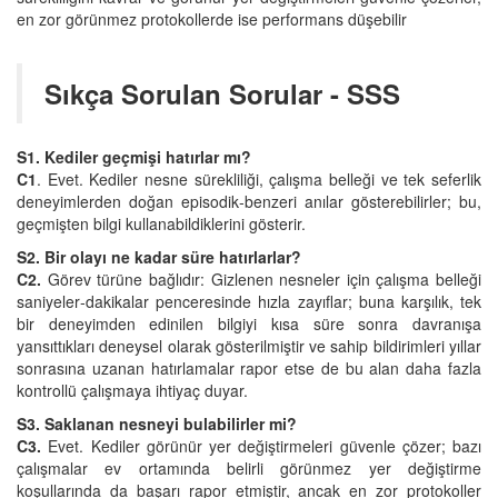
en zor görünmez protokollerde ise performans düşebilir
Sıkça Sorulan Sorular - SSS
S1. Kediler geçmişi hatırlar mı?
C1
. Evet. Kediler nesne sürekliliği, çalışma belleği ve tek seferlik
deneyimlerden doğan episodik‑benzeri anılar gösterebilirler; bu,
geçmişten bilgi kullanabildiklerini gösterir.
S2. Bir olayı ne kadar süre hatırlarlar?
C2.
Görev türüne bağlıdır: Gizlenen nesneler için çalışma belleği
saniyeler‑dakikalar penceresinde hızla zayıflar; buna karşılık, tek
bir deneyimden edinilen bilgiyi kısa süre sonra davranışa
yansıttıkları deneysel olarak gösterilmiştir ve sahip bildirimleri yıllar
sonrasına uzanan hatırlamalar rapor etse de bu alan daha fazla
kontrollü çalışmaya ihtiyaç duyar.
S3. Saklanan nesneyi bulabilirler mi?
C3.
Evet. Kediler görünür yer değiştirmeleri güvenle çözer; bazı
çalışmalar ev ortamında belirli görünmez yer değiştirme
koşullarında da başarı rapor etmiştir, ancak en zor protokoller