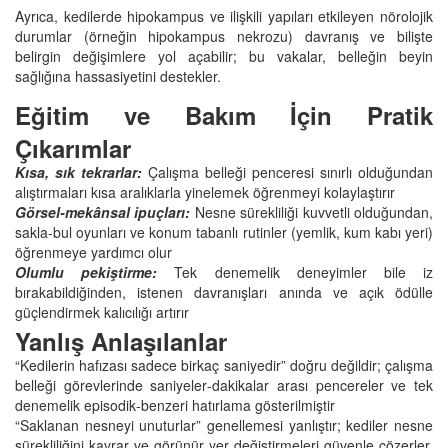
Ayrıca, kedilerde hipokampus ve ilişkili yapıları etkileyen nörolojik
durumlar (örneğin hipokampus nekrozu) davranış ve bilişte
belirgin değişimlere yol açabilir; bu vakalar, belleğin beyin
sağlığına hassasiyetini destekler.
Eğitim ve Bakım İçin Pratik
Çıkarımlar
Kısa, sık tekrarlar:
Çalışma belleği penceresi sınırlı olduğundan
alıştırmaları kısa aralıklarla yinelemek öğrenmeyi kolaylaştırır
Görsel‑mekânsal ipuçları:
Nesne sürekliliği kuvvetli olduğundan,
sakla‑bul oyunları ve konum tabanlı rutinler (yemlik, kum kabı yeri)
öğrenmeye yardımcı olur
Olumlu pekiştirme:
Tek denemelik deneyimler bile iz
bırakabildiğinden, istenen davranışları anında ve açık ödülle
güçlendirmek kalıcılığı artırır
Yanlış Anlaşılanlar
“Kedilerin hafızası sadece birkaç saniyedir” doğru değildir; çalışma
belleği görevlerinde saniyeler‑dakikalar arası pencereler ve tek
denemelik episodik‑benzeri hatırlama gösterilmiştir
“Saklanan nesneyi unuturlar” genellemesi yanlıştır; kediler nesne
sürekliliğini kavrar ve görünür yer değiştirmeleri güvenle çözerler,