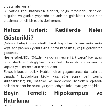
oluşturabiliyorlar.
Bu yazıda kedi hafızasının türlerini, beyin temellerini, deneysel
bulguları ve günlük yaşamda ne anlama geldiklerini sade ama
araştırma temelli bir özetle derliyorum.
Hafıza Türleri: Kedilerde Neler
Gösterildi?
Çalışma belleği: Kısa süreli olarak kaybolan bir nesnenin yerini
veya son yapılan eylemi akılda tutma kapasitesi, çeşitli görevlerde
gösterildi.
Nesne sürekliliği: “Gözden kaybolan nesne hâlâ vardır” kavrayışı,
hem klasik yer değiştirme testlerinde hem de ev ortamında
yapılan yeni çalışmalarla doğrulandı.
Episodik‑benzeri bellek: Kediler, tek bir yaşantı sırasında “farkında
olmadan” kodladıkları bilgiyi kısa süre sonra geri çağırıp
kullanabildiler; bu, insanlar ve köpeklerde incelenen episodik
bellekle benzer bir örüntüyü işaret ediyor, fakat aynı şey değildir.
Beyin Temeli: Hipokampus ve
Hatırlama
Hipokampus, memelilerde mekânsal ve bağlamsal hafızanın