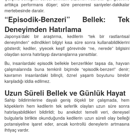
arttıkça performans düşer; süre penceresi saniyeler‑dakikalar
mertebesinde daralır.
“Episodik‑Benzeri” Bellek: Tek
Deneyimden Hatırlama
Japonya’daki bir araştırma, kedilerin “tek bir rastlantısal
deneyimden” edindikleri bilgiyi kısa süre sonra kullanabildiklerini
gösterdi; kediler, yiyecek keşif görevinde “ne, nerede” bilgisini
olaydan sonra hatırlayıp davranışlarına yansıttılar.
Bu, insanlardaki episodik bellekle benzerlikler taşısa da, hayvan
çalışmalarında buna temkinli biçimde “episodik‑benzeri” denir;
kavramın insanlardaki bilinçli, öznel yaşantı boyutunu birebir
karşıladığı iddia edilmez.
Uzun Süreli Bellek ve Günlük Hayat
Sahip bildirimlerine dayalı geniş ölçekli bir çalışmada, hem
köpeklerin hem kedilerin tek seferlik olayları uzun süre sonra
hatırlayabildikleri bildirildi; bu anekdot temelli veri, deneysel
bulgularla birlikte okunduğunda kedilerin uzun süreli olay belleği
potansiyeline işaret eder, ancak kontrollü deneylerin artmasına
ihtiyaç vardır.