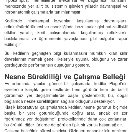
merkezinde yer alır; bu sistemin işlevleri yıllardır davranışsal ve
nöroanatomik çalışmalarla tanımlanmıştır
Kedilerde hipokampal lezyonlar, koşullanmış davranışların
edinimi/sürdürülmesi ve esnekliğinde bozulmalar gibi hafıza‑ilişkili
etkiler yaratır; kedi çalışmalarında koşullanmış reflekslerin
baskılanması ve öğrenmenin yavaşlaması gibi bulgular rapor
edilmiştir
Bu, kedilerin geçmişten bilgi kullanmasını mümkün kılan sinir
devrelerinin memeli genel ilkeleriyle uyumlu olduğunu ve zarar
gördüğünde performansın düştüğünü gösterir.
Nesne Sürekliliği ve Çalışma Belleği
Ev ortamında yapılan güncel bir çalışmada, kediler Piaget’nin
evrelerine karşılık gelen testlerde hem görünür hem de belirli
görünmez yer değiştirmelerde başarı gösterebildi; bu, doğal
bağlamda nesne sürekliliğinin sağlam olduğunu destekliyor.
Klasik laboratuvar çalışmalarında kediler, nesne görünür biçimde
başka bir yere götürüldüğünde doğru arar, ancak en zor
“görünmez yer değiştirme” protokollerinde daha çok zorlanırlar;
bu örüntü, diğer türlerde de görülen tipik bir zorluk basamağıdır.
Çalışma belleğinin süresi sınırlıdır: Gizlenen nesneler için gecikme