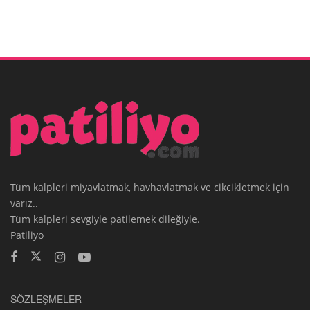
Tüm kalpleri miyavlatmak, havhavlatmak ve cikcikletmek için
varız..
Tüm kalpleri sevgiyle patilemek dileğiyle.
Patiliyo
SÖZLEŞMELER