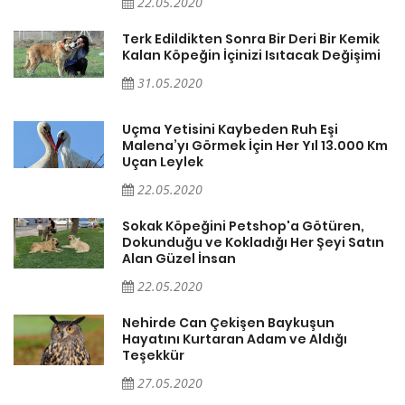
22.05.2020
k
Terk Edildikten Sonra Bir Deri Bir Kemik
i
Kalan Köpeğin İçinizi Isıtacak Değişimi
31.05.2020
Uçma Yetisini Kaybeden Ruh Eşi
Km
Malena’yı Görmek İçin Her Yıl 13.000 Km
Uçan Leylek
22.05.2020
Sokak Köpeğini Petshop'a Götüren,
n
Dokunduğu ve Kokladığı Her Şeyi Satın
Alan Güzel İnsan
22.05.2020
Nehirde Can Çekişen Baykuşun
Hayatını Kurtaran Adam ve Aldığı
Teşekkür
27.05.2020