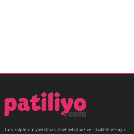
Tüm kalpleri miyavlatmak, havhavlatmak ve cikcikletmek için