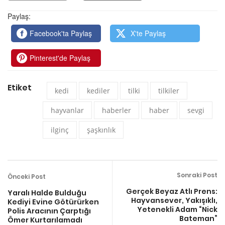
Paylaş:
Facebook'ta Paylaş
X'te Paylaş
Pinterest'de Paylaş
Etiket
kedi
kediler
tilki
tilkiler
hayvanlar
haberler
haber
sevgi
ilginç
şaşkınlık
Sonraki Post
Önceki Post
Gerçek Beyaz Atlı Prens:
Yaralı Halde Bulduğu
Hayvansever, Yakışıklı,
Kediyi Evine Götürürken
Yetenekli Adam “Nick
Polis Aracının Çarptığı
Bateman”
Ömer Kurtarılamadı