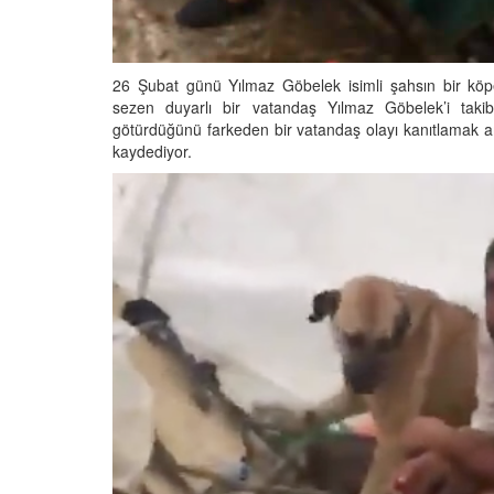
Papağanın Ölümü İle İlg
ak Hareket: Müge Anlı
Açıklama Geldi
öpeğin Haczedilmesine
22.05.2020
lmadı
26 Şubat günü Yılmaz Göbelek isimli şahsın bir köp
sezen duyarlı bir vatandaş Yılmaz Göbelek’i taki
20
MasterChef Programı 
götürdüğünü farkeden bir vatandaş olayı kanıtlamak a
Tanınan Murat Özdemi
kaydediyor.
dya Fenomeni Olan 12
Papağan İşkence Vid
 Boo Melek Oldu
22.05.2020
20