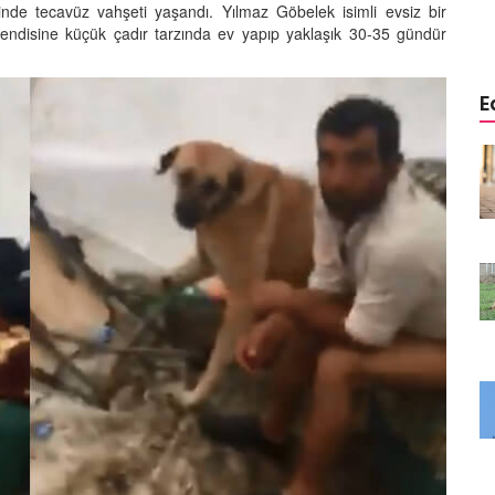
27.05.2020
sinde tecavüz vahşeti yaşandı. Yılmaz Göbelek isimli evsiz bir
kendisine küçük çadır tarzında ev yapıp yaklaşık 30-35 gündür
E
yi Hayata
Kanalizasyon İçinde Yaralı
ç Isıtan
Halde Bulunan Yavru Köpeğin
Hayata Tutunma Hikayesi
22.05.2020
 Kediyi
Evsiz Adamı Hastane Kapısında
tını
Bekleyen Vefakar Köpekler
zel Adam
22.05.2020
Yakılarak Öldürülmüş Halde
len Yavru
Bulunan Yavru Kedinin Hüzün
ayata
Dolu Hikayesi
22.05.2020
Üniversite Öğrencileri Kedi ve