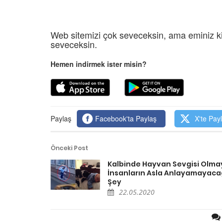
Web sitemizi çok seveceksin, ama eminiz ki
seveceksin.
Hemen indirmek ister misin?
Paylaş
Facebook'ta Paylaş
X'te Pay
Önceki Post
Kalbinde Hayvan Sevgisi Olm
İnsanların Asla Anlayamayacağ
Şey
22.05.2020