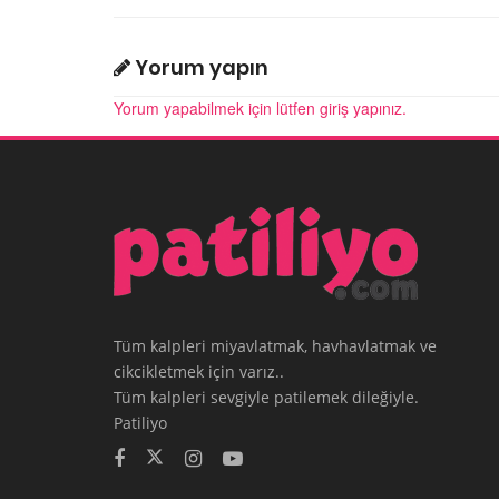
Yorum yapın
Yorum yapabilmek için lütfen giriş yapınız.
Tüm kalpleri miyavlatmak, havhavlatmak ve
cikcikletmek için varız..
Tüm kalpleri sevgiyle patilemek dileğiyle.
Patiliyo