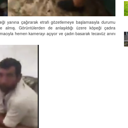
ili İlk
Köpekler İçin Ev Yaptı
22.05.2020
eği yanına çağırarak etrafı gözetlemeye başlamasıyla durumu
Yazık Çok Yazık: Japonya,
be almış. Görüntülerden de anlaşıldığı üzere köpeği çadıra
İle
Uğruna 650 Bin Ağaç Kesilen
macıyla hemen kamerayı açıyor ve çadırı basarak tecavüz anını
r’in
Sinop Nükleer Santralinden
eosu
Vazgeçti
22.05.2020