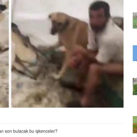
22.05.2020
ir Deri Bir
Terk Edildikten Sonra Bir Deri Bir
inizi
Kemik Kalan Köpeğin İçinizi
Isıtacak Değişimi
31.05.2020
en Ruh Eşi
Uçma Yetisini Kaybeden Ruh Eşi
Her Yıl
Malena’yı Görmek İçin Her Yıl
k
13.000 Km Uçan Leylek
22.05.2020
op'a
Sokak Köpeğini Petshop'a
ve
Götüren, Dokunduğu ve
ın Alan
Kokladığı Her Şeyi Satın Alan
Güzel İnsan
22.05.2020
 Baykuşun
Nehirde Can Çekişen Baykuşun
am ve
Hayatını Kurtaran Adam ve
Aldığı Teşekkür
an son bulacak bu işkenceler?