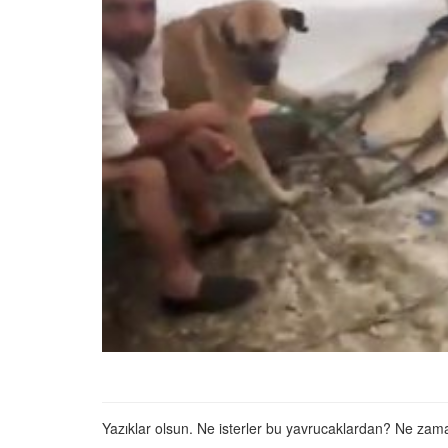
22.05.2020
Terk Edildikten Sonra B
Kemik Kalan Köpeğin İç
Isıtacak Değişimi
31.05.2020
Uçma Yetisini Kaybed
Malena’yı Görmek İçin 
13.000 Km Uçan Leyle
22.05.2020
Sokak Köpeğini Petsh
Götüren, Dokunduğu 
Kokladığı Her Şeyi Sat
Güzel İnsan
22.05.2020
Nehirde Can Çekişen
Hayatını Kurtaran Ad
Aldığı Teşekkür
Yazıklar olsun. Ne isterler bu yavrucaklardan? Ne zam