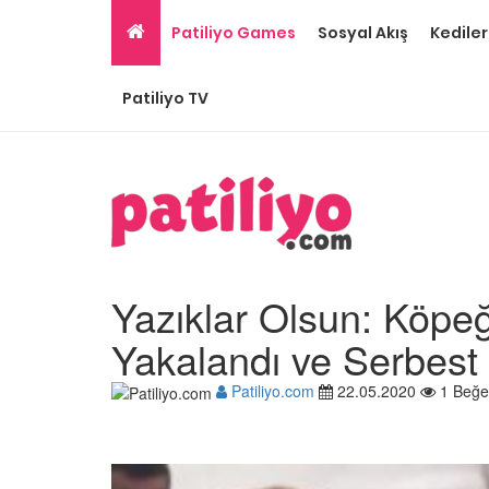
Patiliyo Games
Sosyal Akış
Kediler
Patiliyo TV
Yazıklar Olsun: Köpe
Yakalandı ve Serbest 
Patiliyo.com
22.05.2020
1 Beğe
Hayatını Kurtaran Kurt
Onu Sahiplendiğine
İnanamayan Yavru Pit