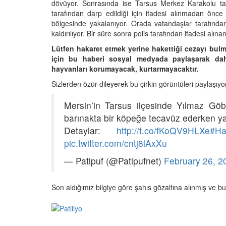
dövüyor. Sonrasında ise Tarsus Merkez Karakolu taraf
tarafından darp edildiği için ifadesi alınmadan önc
bölgesinde yakalanıyor. Orada vatandaşlar tarafınd
kaldırılıyor. Bir süre sonra polis tarafından ifadesi a
Lütfen hakaret etmek yerine hakettiği cezayı bul
için bu haberi sosyal medyada paylaşarak daha 
hayvanları korumayacak, kurtarmayacaktır.
Sizlerden özür dileyerek bu çirkin görüntüleri paylaşıyo
Mersin’in Tarsus ilçesinde Yılmaz Göbe
barınakta bir köpeğe tecavüz ederken ya
Detaylar:
http://t.co/fKoQV9HLXe
#Ha
pic.twitter.com/cntj8lAxXu
— Patipuf (@Patipufnet)
February 26, 2
Son aldığımız bilgiye göre şahıs gözaltına alınmış v