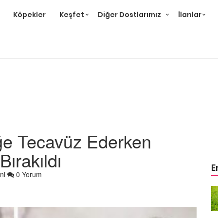
Köpekler
Keşfet
Diğer Dostlarımız
İlanlar
ğe Tecavüz Ederken
Bırakıldı
E
ni
0 Yorum
arıcısının
Hayatını Kurtaran Kurtarıcısının
Onu Sahiplendiğine
bull
İnanamayan Yavru Pitbull