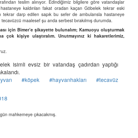
ından teslim alınıyor. Edindiğimiz bilgilere göre vatandaşlar
e hastaneye kaldırılan fakat oradan kaçan Göbelek tekrar eski
an tekrar darp edilen sapık bu sefer de ambulansla hastaneye
lınan tecavüzcü maalesef şu anda serbest bırakılmış durumda.
ması için Bimer’e şikayette bulunalım; Kamuoyu oluşturmak
çok kişiye ulaştıralım. Unutmayınız ki hakaretlerimiz,
ruz.
lek isimli evsiz bir vatandaş çadırdan yaptığı
kalandı.
yvan
#köpek
#hayvanhakları
#tecavüz
018
e bugün mahkemeye çıkacakmış.