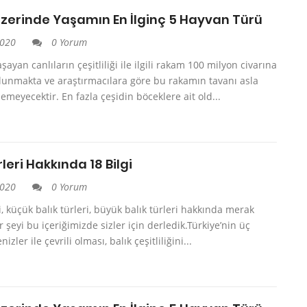
zerinde Yaşamın En İlginç 5 Hayvan Türü
2020
0 Yorum
ayan canlıların çeşitliliği ile ilgili rakam 100 milyon civarına
lunmakta ve araştırmacılara göre bu rakamın tavanı asla
emeyecektir. En fazla çeşidin böceklere ait old...
rleri Hakkında 18 Bilgi
2020
0 Yorum
ri, küçük balık türleri, büyük balık türleri hakkında merak
r şeyi bu içeriğimizde sizler için derledik.Türkiye’nin üç
izler ile çevrili olması, balık çeşitliliğini...