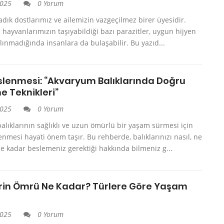
2025
0 Yorum
adık dostlarımız ve ailemizin vazgeçilmez birer üyesidir.
l hayvanlarımızın taşıyabildiği bazı parazitler, uygun hijyen
lınmadığında insanlara da bulaşabilir. Bu yazıd...
eslenmesi: “Akvaryum Balıklarında Doğru
 Teknikleri”
2025
0 Yorum
lıklarının sağlıklı ve uzun ömürlü bir yaşam sürmesi için
nmesi hayati önem taşır. Bu rehberde, balıklarınızı nasıl, ne
 kadar beslemeniz gerektiği hakkında bilmeniz g...
rin Ömrü Ne Kadar? Türlere Göre Yaşam
2025
0 Yorum