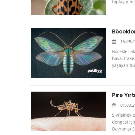
toplayıp be
Böcekler
15.09.
Böcekler ak
hava, trak
yaşayan türl
Pire Yır
01.03.
Sivrisinekl
dengesi içi
Davranışı Si