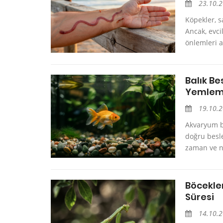
23.10.
Köpekler, s
Ancak, evci
önlemleri a
Balık B
Yemleme
19.10.
Akvaryum ba
doğru besle
zaman ve ne
Böcekle
Süresi
14.10.