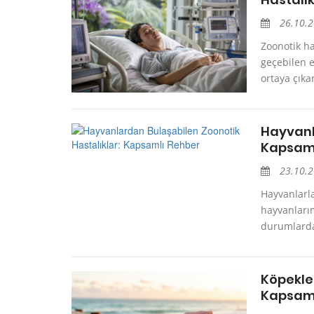
26.10.
Zoonotik ha
geçebilen e
ortaya çıkan
Hayvanl
Kapsaml
23.10.
Hayvanlarla
hayvanlarım
durumlarda 
Köpekle
Kapsaml