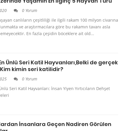
zerinde Yaşamın En İlginç 5 Hayvan Türü
2020
0 Yorum
ayan canlıların çeşitliliği ile ilgili rakam 100 milyon civarına
lunmakta ve araştırmacılara göre bu rakamın tavanı asla
emeyecektir. En fazla çeşidin böceklere ait old...
En Ünlü Seri Katil Hayvanları,Belki de gerçek
 Kim kimin seri katilidir?
2025
0 Yorum
Ünlü Seri Katil Hayvanları: İnsan Yiyen Yırtıcıların Dehşet
eleri
ardan İnsanlara Geçen Nadiren Görülen
lar