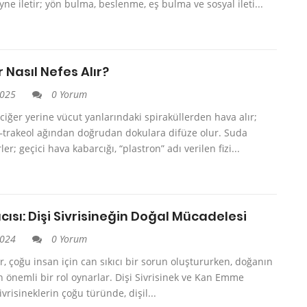
yne iletir; yön bulma, beslenme, eş bulma ve sosyal ileti...
 Nasıl Nefes Alır?
2025
0 Yorum
ciğer yerine vücut yanlarındaki spiraküllerden hava alır;
e–trakeol ağından doğrudan dokulara difüze olur. Suda
er; geçici hava kabarcığı, “plastron” adı verilen fizi...
tıcısı: Dişi Sivrisineğin Doğal Mücadelesi
2024
0 Yorum
er, çoğu insan için can sıkıcı bir sorun oluştururken, doğanın
n önemli bir rol oynarlar. Dişi Sivrisinek ve Kan Emme
vrisineklerin çoğu türünde, dişil...