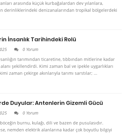
vanları arasında küçük kurbağalardan dev yılanlara,
n derinliklerindeki denizanalarından tropikal bölgelerdeki
in İnsanlık Tarihindeki Rolü
2025
0 Yorum
nsanlığın tarımından ticaretine, tıbbından mitlerine kadar
lanı şekillendirdi. Kimi zaman bal ve ipekle uygarlıkları
kimi zaman çekirge akınlarıyla tarımı sarstılar; ...
rde Duyular: Antenlerin Gizemli Gücü
2025
0 Yorum
 böceğin burnu, kulağı, dili ve bazen de pusulasıdır.
e, nemden elektrik alanlarına kadar çok boyutlu bilgiyi