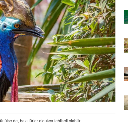
ağan Türü
En İyi Konuşan 10 Papağan Türü
ve Özellikleri
22.05.2020
bet
Cevaplıyoruz: Muhabbet
Kuşunun Hapşırması
22.05.2020
Çiftleşme
Muhabbet Kuşlarının Çiftleşme
İsteği Nasıl Fark Edilir?
22.05.2020
t
Öğrenelim: Muhabbet
teği Nasıl
Kuşlarının Çiftleşme İsteği Nasıl
Anlaşılır?
22.05.2020
ünülse de, bazı türler oldukça tehlikeli olabilir.