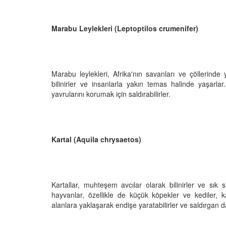
25
Göçmen Kuşların Binl
lar: Kartallar ve
Marabu Leylekleri (Leptoptilos crumenifer)
Kilometrelik Yolculuğ
vlanma Stratejileri ve
15.09.2025
 Yaşam
25
Marabu leylekleri, Afrika'nın savanları ve çöllerinde
bilinirler ve insanlarla yakın temas halinde yaşarla
yavrularını korumak için saldırabilirler.
Kartal (Aquila chrysaetos)
Kartallar, muhteşem avcılar olarak bilinirler ve sık 
hayvanlar, özellikle de küçük köpekler ve kediler, kart
alanlara yaklaşarak endişe yaratabilirler ve saldırgan d