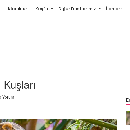
Köpekler
Keşfet
Diğer Dostlarımız
İlanlar
 Kuşları
0 Yorum
E
Çok
Papağan Cinsleri: En Çok
likleri
Beslenen 15 Tür ve Özellikleri
22.05.2020