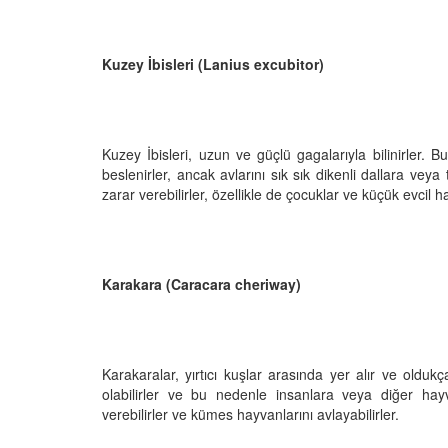
Kuzey İbisleri (Lanius excubitor)
e Akrobasi: Leş
Göçmen Kuşlar: Kuş G
ve Martıların Hava
Yıl Binlerce Kilometrel
Yolculuk Nasıl Gerçekl
Kuzey İbisleri, uzun ve güçlü gagalarıyla bilinirler. 
25
03.10.2025
beslenirler, ancak avlarını sık sık dikenli dallara veya
zarar verebilirler, özellikle de çocuklar ve küçük evcil hay
Günümüze Kuşlarla
Güvercinler Neden Y
isi: Posta
Bulmada Ustadır?
rinden Evcil Kuşlara
17.09.2025
25
Karakara (Caracara cheriway)
Baykuşların Gece Gör
ı: Muhabbet
Sessiz Avcıların Sırrı
 Konuşma Eğitimi İçin
15.09.2025
Karakaralar, yırtıcı kuşlar arasında yer alır ve oldukça
25
Karga ve Kuzgunların 
olabilirler ve bu nedenle insanlara veya diğer hayvan
Kuş Beyni Sandığınız
verebilirler ve kümes hayvanlarını avlayabilirler.
ozorlardan mı Evrildi?
Akıllı
e Diyor?
15.09.2025