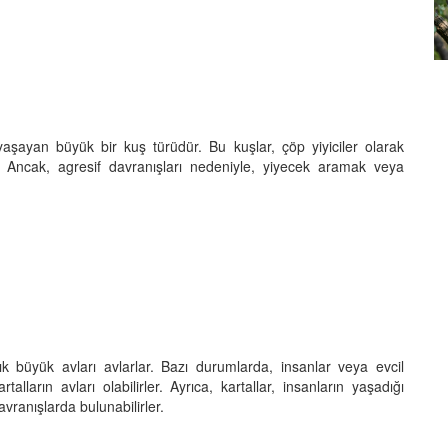
erce
Kuşların Tüy Renkleri Nasıl
u
Oluşur? Bilimsel Açıklama
27.08.2025
 yaşayan büyük bir kuş türüdür. Bu kuşlar, çöp yiyiciler olarak
r. Ancak, agresif davranışları nedeniyle, yiyecek aramak veya
sık büyük avları avlarlar. Bazı durumlarda, insanlar veya evcil
alların avları olabilirler. Ayrıca, kartallar, insanların yaşadığı
avranışlarda bulunabilirler.