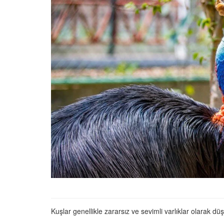
En İyi Konuşan 10 Pap
ve Özellikleri
22.05.2020
Cevaplıyoruz: Muhab
Kuşunun Hapşırması
22.05.2020
Muhabbet Kuşlarının 
İsteği Nasıl Fark Edilir?
22.05.2020
Öğrenelim: Muhabbe
Kuşlarının Çiftleşme İs
Anlaşılır?
22.05.2020
Kuşlar genellikle zararsız ve sevimli varlıklar olarak düş