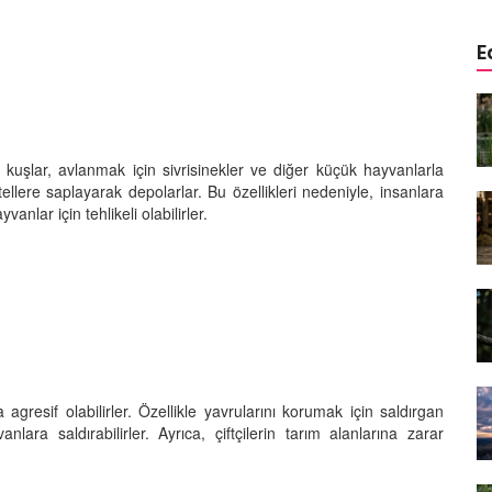
E
öçü: Her
Kuşlar Manyetik Alanı
ik
Hissedebilir mi? Evrimsel
eşir?
Navigasyon
Bu kuşlar, avlanmak için sivrisinekler ve diğer küçük hayvanlarla
12.09.2025
 tellere saplayarak depolarlar. Bu özellikleri nedeniyle, insanlara
vanlar için tehlikeli olabilirler.
ön
Kartalların Avlanma Stratejileri:
Gökyüzünün Kralı
31.08.2025
üşü:
Uçuş Rekorları: En Yükseğe, En
Uzağa, En Uzun Süre Uçabilen
Kuşlar
29.08.2025
 agresif olabilirler. Özellikle yavrularını korumak için saldırgan
Zekâsı:
lara saldırabilirler. Ayrıca, çiftçilerin tarım alanlarına zarar
dan Daha
Kuşlar ile İlgili Söylenmiş En
Güzel 10 Söz
28.08.2025