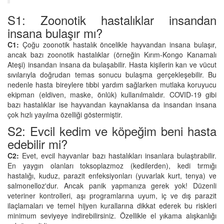
S1: Zoonotik hastalıklar insandan
insana bulaşır mı?
C1:
Çoğu zoonotik hastalık öncelikle hayvandan insana bulaşır,
ancak bazı zoonotik hastalıklar (örneğin Kırım-Kongo Kanamalı
Ateşi) insandan insana da bulaşabilir. Hasta kişilerin kan ve vücut
sıvılarıyla doğrudan temas sonucu bulaşma gerçekleşebilir. Bu
nedenle hasta bireylere tıbbi yardım sağlarken mutlaka koruyucu
ekipman (eldiven, maske, önlük) kullanılmalıdır. COVID-19 gibi
bazı hastalıklar ise hayvandan kaynaklansa da insandan insana
çok hızlı yayılma özelliği göstermiştir.
S2: Evcil kedim ve köpeğim beni hasta
edebilir mi?
C2:
Evet, evcil hayvanlar bazı hastalıkları insanlara bulaştırabilir.
En yaygın olanları toksoplazmoz (kedilerden), kedi tırmığı
hastalığı, kuduz, parazit enfeksiyonları (yuvarlak kurt, tenya) ve
salmonelloz'dur. Ancak panik yapmanıza gerek yok! Düzenli
veteriner kontrolleri, aşı programlarına uyum, iç ve dış parazit
ilaçlamaları ve temel hijyen kurallarına dikkat ederek bu riskleri
minimum seviyeye indirebilirsiniz. Özellikle el yıkama alışkanlığı