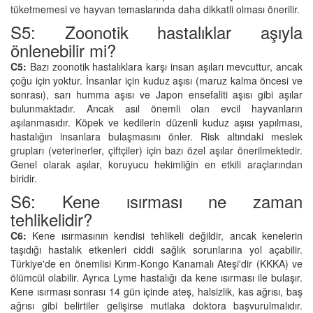
tüketmemesi ve hayvan temaslarında daha dikkatli olması önerilir.
S5: Zoonotik hastalıklar aşıyla
önlenebilir mi?
C5:
Bazı zoonotik hastalıklara karşı insan aşıları mevcuttur, ancak
çoğu için yoktur. İnsanlar için kuduz aşısı (maruz kalma öncesi ve
sonrası), sarı humma aşısı ve Japon ensefaliti aşısı gibi aşılar
bulunmaktadır. Ancak asıl önemli olan evcil hayvanların
aşılanmasıdır. Köpek ve kedilerin düzenli kuduz aşısı yapılması,
hastalığın insanlara bulaşmasını önler. Risk altındaki meslek
grupları (veterinerler, çiftçiler) için bazı özel aşılar önerilmektedir.
Genel olarak aşılar, koruyucu hekimliğin en etkili araçlarından
biridir.
S6: Kene ısırması ne zaman
tehlikelidir?
C6:
Kene ısırmasının kendisi tehlikeli değildir, ancak kenelerin
taşıdığı hastalık etkenleri ciddi sağlık sorunlarına yol açabilir.
Türkiye'de en önemlisi Kırım-Kongo Kanamalı Ateşi'dir (KKKA) ve
ölümcül olabilir. Ayrıca Lyme hastalığı da kene ısırması ile bulaşır.
Kene ısırması sonrası 14 gün içinde ateş, halsizlik, kas ağrısı, baş
ağrısı gibi belirtiler gelişirse mutlaka doktora başvurulmalıdır.