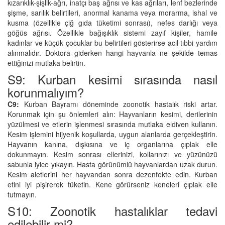
kızarıklık-şişlik-ağrı, inatçı baş ağrısı ve kas ağrıları, lenf bezlerinde
şişme, sarılık belirtileri, anormal kanama veya morarma, ishal ve
kusma (özellikle çiğ gıda tüketimi sonrası), nefes darlığı veya
göğüs ağrısı. Özellikle bağışıklık sistemi zayıf kişiler, hamile
kadınlar ve küçük çocuklar bu belirtileri gösterirse acil tıbbi yardım
alınmalıdır. Doktora giderken hangi hayvanla ne şekilde temas
ettiğinizi mutlaka belirtin.
S9: Kurban kesimi sırasında nasıl
korunmalıyım?
C9:
Kurban Bayramı döneminde zoonotik hastalık riski artar.
Korunmak için şu önlemleri alın: Hayvanların kesimi, derilerinin
yüzülmesi ve etlerin işlenmesi sırasında mutlaka eldiven kullanın.
Kesim işlemini hijyenik koşullarda, uygun alanlarda gerçekleştirin.
Hayvanın kanına, dışkısına ve iç organlarına çıplak elle
dokunmayın. Kesim sonrası ellerinizi, kollarınızı ve yüzünüzü
sabunla iyice yıkayın. Hasta görünümlü hayvanlardan uzak durun.
Kesim aletlerini her hayvandan sonra dezenfekte edin. Kurban
etini iyi pişirerek tüketin. Kene görürseniz keneleri çıplak elle
tutmayın.
S10: Zoonotik hastalıklar tedavi
edilebilir mi?