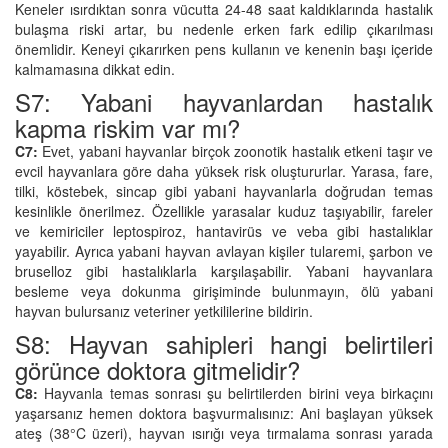
Keneler ısırdıktan sonra vücutta 24-48 saat kaldıklarında hastalık
bulaşma riski artar, bu nedenle erken fark edilip çıkarılması
önemlidir. Keneyi çıkarırken pens kullanın ve kenenin başı içeride
kalmamasına dikkat edin.
S7: Yabani hayvanlardan hastalık
kapma riskim var mı?
C7:
Evet, yabani hayvanlar birçok zoonotik hastalık etkeni taşır ve
evcil hayvanlara göre daha yüksek risk oluştururlar. Yarasa, fare,
tilki, köstebek, sincap gibi yabani hayvanlarla doğrudan temas
kesinlikle önerilmez. Özellikle yarasalar kuduz taşıyabilir, fareler
ve kemiriciler leptospiroz, hantavirüs ve veba gibi hastalıklar
yayabilir. Ayrıca yabani hayvan avlayan kişiler tularemi, şarbon ve
bruselloz gibi hastalıklarla karşılaşabilir. Yabani hayvanlara
besleme veya dokunma girişiminde bulunmayın, ölü yabani
hayvan bulursanız veteriner yetkililerine bildirin.
S8: Hayvan sahipleri hangi belirtileri
görünce doktora gitmelidir?
C8:
Hayvanla temas sonrası şu belirtilerden birini veya birkaçını
yaşarsanız hemen doktora başvurmalısınız: Ani başlayan yüksek
ateş (38°C üzeri), hayvan ısırığı veya tırmalama sonrası yarada