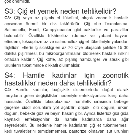
çok önemlidir.
S3: Çiğ et yemek neden tehlikelidir?
C3:
Çiğ veya az pişmiş et tüketimi, birçok zoonotik hastalık
açısından önemli bir risk faktörüdür. Çiğ ette Toxoplasma,
Salmonella, E.coli, Campylobacter gibi bakteriler ve parazitler
bulunabilir. Özellikle trikhinelloz (domuz ve yabani hayvan
etinden), toksoplazmoz ve salmonelloz çiğ et tüketimiyle yakından
ilişkilidir. Etlerin iç sıcaklığı en az 70°C'ye ulaşacak şekilde 15-30
dakika pişirilmesi, bu mikroorganizmaları öldürerek hastalık riskini
ortadan kaldırır. Çiğ köfte, az pişmiş hamburger ve steak gibi
ürünlerin tüketiminde dikkatli olunmalıdır.
S4: Hamile kadınlar için zoonotik
hastalıklar neden daha tehlikelidir?
C4:
Hamile kadınlar, bağışıklık sistemlerinde doğal olarak
meydana gelen değişiklikler nedeniyle enfeksiyonlara karşı daha
hassastır. Özellikle toksoplazmoz, hamilelik sırasında bebeğe
geçerse ciddi sorunlara yol açabilir: düşük, ölü doğum, erken
doğum, bebekte göz ve beyin hasarı gibi. Ayrıca listerioz gibi gıda
kaynaklı enfeksiyonlar da hamile kadınlarda daha ağır
seyredebilir. Bu nedenle hamile kadınların çiğ et tüketmemesi,
kedi tuvaletlerini temizlememesi, pastörize olmayan süt ürünleri