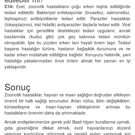
C10:
Evet, zoonotik hastalıkların çoğu erken teşhis edildiğinde
tedavi edilebilir. Bakteriyel enfeksiyonlar (bruselloz, salmonelloz,
leptospiroz) antibiyotiklerle tedavi edilir. Paraziter hastalıklar
(toksoplazmoz, kist hidatik) antiparaziter ilaçlarla tedavi edilir. Viral
hastalıklar için genellikle destekleyici tedavi uygulanır, ancak
bazılarında (kuduz gibi) çok geç kalınırsa tedavi mümkün
olmayabilir. İşte bu yüzden erken tanı hayati önem taşır. Tedavi
başarısı hastalığın türüne, hastanın bağışıklık durumuna ve ne
kadar erken müdahale edildiğine bağlıdır. Koruyucu hekimlik, yani
hastalığa yakalanmadan önce önlem almak her zaman en iyi
yaklaşımdır.
Sonuç
Zoonotik hastalıklar, hayvan ve insan sağlığını doğrudan etkileyen
önemli bir halk sağlığı sorunudur. Artan nüfus, iklim değişiklikleri,
küreselleşme ve insan-hayvan etkileşiminin artması bu
hastalıkların önemini daha da artırmaktadır.
Ancak endişelenmenize gerek yok! Basit hijyen kurallarına uymak,
gıda güvenliğine dikkat etmek, evcil hayvanlarınızı düzenli
veteriner kontrolüne götürmek ve gerekli aşıları yaptırmak sizi