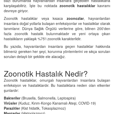
bazı durumlarda hayvanlardan insanlara geçebilen hastalıklarla
karşılaşabiliriz. İşte bu noktada
zoonotik hastalıklar
kavramı
devreye giriyor.
Zoonotik hastalıklar veya kısaca
zoonozlar
, hayvanlardan
insanlara doğal yollarla bulaşan enfeksiyonlar ve hastalıklar olarak
tanımlanır. Dünya Sağlık Örgütü verilerine göre, bilinen 200'den
fazla zoonotik hastalık bulunmaktadır ve yeni ortaya çıkan
hastalıkların yaklaşık %75'i zoonotik karakterlidir.
Bu yazıda, hayvanlardan insanlara geçen hastalıklar hakkında
bilmeniz gereken her şeyi, korunma yöntemlerini ve sıkça sorulan
soruları detaylı bir şekilde ele alacağız.
Zoonotik Hastalık Nedir?
Zoonotik hastalıklar, omurgalı hayvanlardan insanlara bulaşan
enfeksiyon ve hastalıklardır. Bu hastalıklara neden olan etkenler
şunlardır:
Bakteriler
(Brusella, Salmonella, Leptospira)
Virüsler
(Kuduz, Kırım-Kongo Kanamalı Ateşi, COVID-19)
Parazitler
(Kist hidatik, Toksoplazmoz)
Mantarlar
(Histoplazmoz)