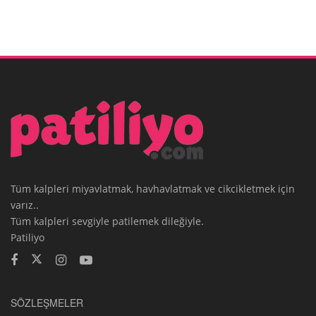
Tüm kalpleri miyavlatmak, havhavlatmak ve cikcikletmek için
varız..
Tüm kalpleri sevgiyle patilemek dileğiyle.
Patiliyo
SÖZLEŞMELER