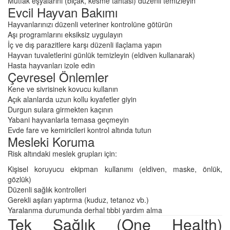
Mutfak eşyalarını (bıçak, kesme tahtası) düzenli temizleyin
Evcil Hayvan Bakımı
Hayvanlarınızı düzenli veteriner kontrolüne götürün
Aşı programlarını eksiksiz uygulayın
İç ve dış parazitlere karşı düzenli ilaçlama yapın
Hayvan tuvaletlerini günlük temizleyin (eldiven kullanarak)
Hasta hayvanları izole edin
Çevresel Önlemler
Kene ve sivrisinek kovucu kullanın
Açık alanlarda uzun kollu kıyafetler giyin
Durgun sulara girmekten kaçının
Yabani hayvanlarla temasa geçmeyin
Evde fare ve kemiricileri kontrol altında tutun
Mesleki Koruma
Risk altındaki meslek grupları için:
Kişisel koruyucu ekipman kullanımı (eldiven, maske, önlük,
gözlük)
Düzenli sağlık kontrolleri
Gerekli aşıları yaptırma (kuduz, tetanoz vb.)
Yaralanma durumunda derhal tıbbi yardım alma
Tek Sağlık (One Health)