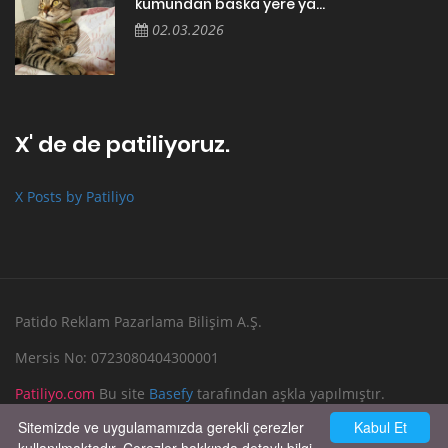
kumundan baska yere ya...
02.03.2026
X' de de patiliyoruz.
X Posts by Patiliyo
Patido Reklam Pazarlama Bilişim A.Ş.
Mersis No: 0723080404300001
Patiliyo.com
Bu site
Basefy
tarafından aşkla yapılmıştır.
Sitemizde ve uygulamamızda gerekli çerezler
Kabul Et
Reklam Verin
Bize Yazın