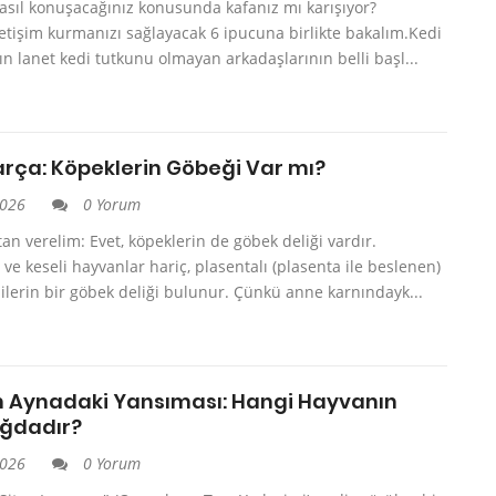
asıl konuşacağınız konusunda kafanız mı karışıyor?
letişim kurmanızı sağlayacak 6 ipucuna birlikte bakalım.Kedi
ın lanet kedi tutkunu olmayan arkadaşlarının belli başl...
arça: Köpeklerin Göbeği Var mı?
2026
0 Yorum
an verelim: Evet, köpeklerin de göbek deliği vardır.
ve keseli hayvanlar hariç, plasentalı (plasenta ile beslenen)
lerin bir göbek deliği bulunur. Çünkü anne karnındayk...
 Aynadaki Yansıması: Hangi Hayvanın
ağdadır?
2026
0 Yorum