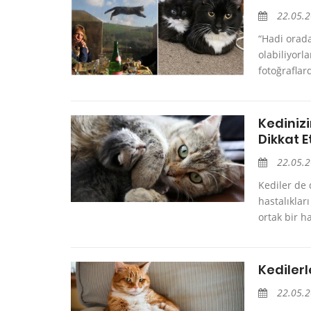
22.05.
“Hadi orad
olabiliyorl
fotoğraflar
Kediniz
Dikkat E
22.05.
Kediler de 
hastalıkları
ortak bir ha
Kedilerl
22.05.