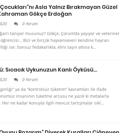
 Çocukları”nı Asla Yalnız Bırakmayan Güzel
 Kahraman Gökçe Erdoğan
2020
0 Yorum
ğan’ı tanıyor musunuz? Gökçe, Çorum’da yaşıyor ve veteriner
i öğrencisi… Bizi ve birçok hayvanseveri kendine hayran
liği ise: Sonsuz fedakarlıkla, elini taşın altına k...
ü: Sıcacık Uykunuzun Kanlı Öyküsü…
2020
0 Yorum
lgınlığı” ya da “kontrolsüz tüketim” kavramları ile ifade
günümüz insanının tüketme arzusu ne yazık ki metalarla
l. Her ne kadar konuyla ilgili mevcut tartışmalar sıkl...
 Oyunu Bozarım” Diyerek Kuralları Çiğneyen