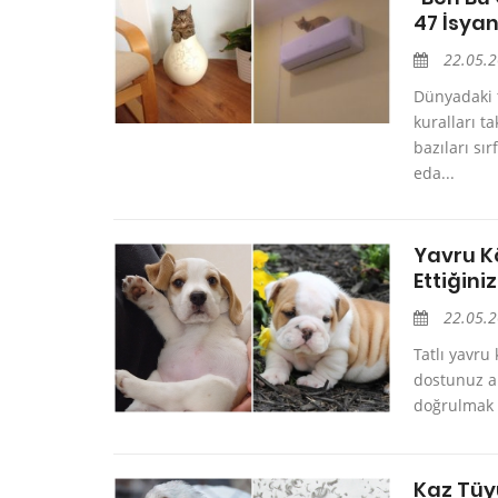
47 İsya
22.05.
Dünyadaki t
kuralları t
bazıları sı
eda...
Yavru Kö
Ettiğin
22.05.
Tatlı yavru
dostunuz ar
doğrulmak i
Kaz Tüy