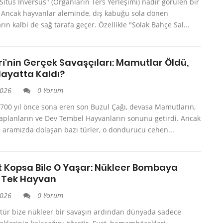
"Situs Inversus" (Organların Ters Yerleşimi) nadir görülen bir
Ancak hayvanlar aleminde, dış kabuğu sola dönen
rın kalbi de sağ tarafa geçer. Özellikle "Solak Bahçe Sal...
i'nin Gerçek Savaşçıları: Mamutlar Öldü,
Hayatta Kaldı?
2026
0 Yorum
.700 yıl önce sona eren son Buzul Çağı, devasa Mamutların,
 Kaplanların ve Dev Tembel Hayvanların sonunu getirdi. Ancak
 aramızda dolaşan bazı türler, o dondurucu cehen...
 Kopsa Bile O Yaşar: Nükleer Bombaya
 Tek Hayvan
2026
0 Yorum
ltür bize nükleer bir savaşın ardından dünyada sadece