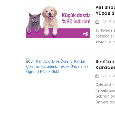
Pet Shop
Yüzde 2
28.05.
Türkiye’de 
petshoplar 
sayıda ürün
Sınıftan
Karaden
22.05.
Öyle alışt
gerçekliği
Gobi’nin öğ
Üniversitesi