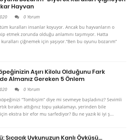
nkar Hayvan
2020
0 Yorum
üm kuralları insanlar koyuyor. Ancak bu hayvanların o
akip etmek zorunda olduğu anlamını taşımıyor. Hatta
rf kuralları çiğnemek için yaşıyor.“Ben bu oyunu bozarım”
peğinizin Aşırı Kilolu Olduğunu Fark
izde Almanız Gereken 5 Önlem
2020
0 Yorum
 köpeğinizi “Tombişim” diye mi sevmeye başladınız? Sevimli
tık bırakın attığınız topu yakalamayı, yerinden bile
çin ekstra bir efor mu sarfediyor? Bu ne yazık ki iyi ş...
ü: Sıcacık Uykunuzun Kanlı Öyküsü…