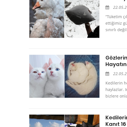
22.05.
“Tüketim çı
ettiğimiz 
sınırlı deği
Gözlerin
Hayatın
22.05.
Kedilerin h
haylazlar. 
bizlere onl
Kedileri
Kanıt 16