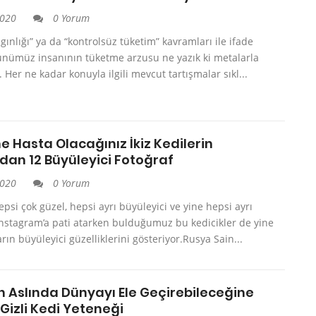
2020
0 Yorum
lgınlığı” ya da “kontrolsüz tüketim” kavramları ile ifade
günümüz insanının tüketme arzusu ne yazık ki metalarla
l. Her ne kadar konuyla ilgili mevcut tartışmalar sıkl...
e Hasta Olacağınız İkiz Kedilerin
dan 12 Büyüleyici Fotoğraf
2020
0 Yorum
epsi çok güzel, hepsi ayrı büyüleyici ve yine hepsi ayrı
Instagram’a pati atarken bulduğumuz bu kedicikler de yine
arın büyüleyici güzelliklerini gösteriyor.Rusya Sain...
n Aslında Dünyayı Ele Geçirebileceğine
 Gizli Kedi Yeteneği