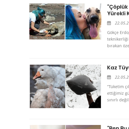
”Çöplük
Yürekli
22.05.
Gökçe Erdo
teknikerliğ
bırakan özel
Kaz Tüy
22.05.
“Tüketim çı
ettiğimiz 
sınırlı deği
“Ben Bu