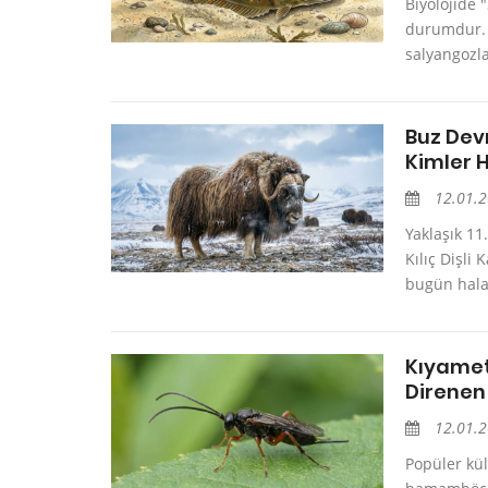
Biyolojide 
durumdur. 
salyangozla
Buz Devr
Kimler 
12.01.
Yaklaşık 11
Kılıç Dişli
bugün hala
Kıyamet
Direnen
12.01.
Popüler kü