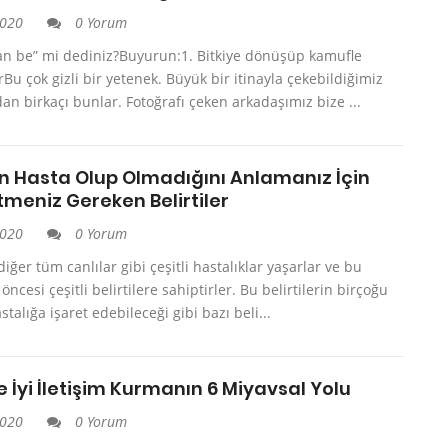
2020
0 Yorum
an be” mi dediniz?Buyurun:1. Bitkiye dönüşüp kamufle
arBu çok gizli bir yetenek. Büyük bir itinayla çekebildiğimiz
dan birkaçı bunlar. Fotoğrafı çeken arkadaşımız bize ...
in Hasta Olup Olmadığını Anlamanız İçin
tmeniz Gereken Belirtiler
2020
0 Yorum
diğer tüm canlılar gibi çeşitli hastalıklar yaşarlar ve bu
 öncesi çeşitli belirtilere sahiptirler. Bu belirtilerin birçoğu
stalığa işaret edebileceği gibi bazı beli...
e İyi İletişim Kurmanın 6 Miyavsal Yolu
2020
0 Yorum