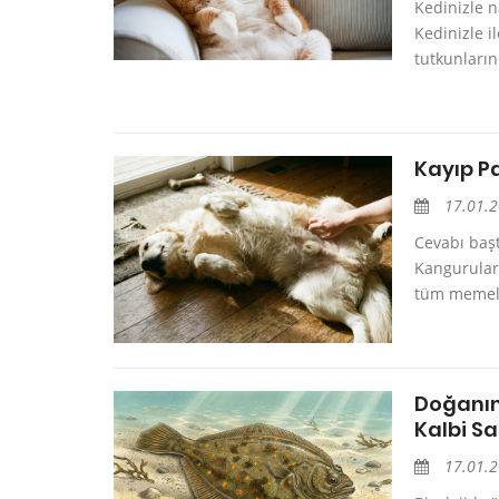
Kedinizle n
Kedinizle i
tutkunların
Kayıp P
17.01.
Cevabı başt
Kangurular 
tüm memeli
Doğanın
Kalbi S
17.01.