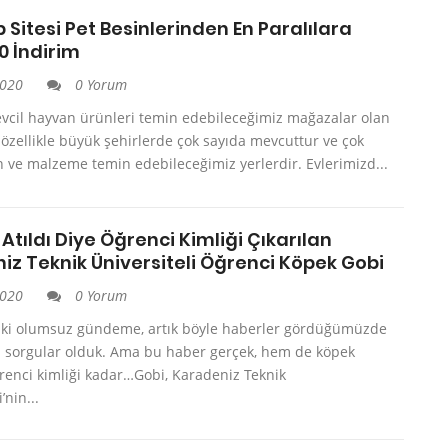
 Sitesi Pet Besinlerinden En Paralılara
0 İndirim
2020
0 Yorum
evcil hayvan ürünleri temin edebileceğimiz mağazalar olan
özellikle büyük şehirlerde çok sayıda mevcuttur ve çok
 ve malzeme temin edebileceğimiz yerlerdir. Evlerimizd...
 Atıldı Diye Öğrenci Kimliği Çıkarılan
iz Teknik Üniversiteli Öğrenci Köpek Gobi
2020
0 Yorum
ık ki olumsuz gündeme, artık böyle haberler gördüğümüzde
ni sorgular olduk. Ama bu haber gerçek, hem de köpek
renci kimliği kadar…Gobi, Karadeniz Teknik
’nin...