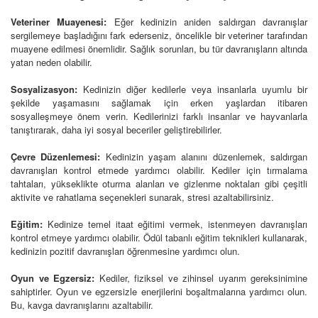
Veteriner Muayenesi:
Eğer kedinizin aniden saldırgan davranışlar
sergilemeye başladığını fark ederseniz, öncelikle bir veteriner tarafından
muayene edilmesi önemlidir. Sağlık sorunları, bu tür davranışların altında
yatan neden olabilir.
Sosyalizasyon:
Kedinizin diğer kedilerle veya insanlarla uyumlu bir
şekilde yaşamasını sağlamak için erken yaşlardan itibaren
sosyalleşmeye önem verin. Kedilerinizi farklı insanlar ve hayvanlarla
tanıştırarak, daha iyi sosyal beceriler geliştirebilirler.
Çevre Düzenlemesi:
Kedinizin yaşam alanını düzenlemek, saldırgan
davranışları kontrol etmede yardımcı olabilir. Kediler için tırmalama
tahtaları, yükseklikte oturma alanları ve gizlenme noktaları gibi çeşitli
aktivite ve rahatlama seçenekleri sunarak, stresi azaltabilirsiniz.
Eğitim:
Kedinize temel itaat eğitimi vermek, istenmeyen davranışları
kontrol etmeye yardımcı olabilir. Ödül tabanlı eğitim teknikleri kullanarak,
kedinizin pozitif davranışları öğrenmesine yardımcı olun.
Oyun ve Egzersiz:
Kediler, fiziksel ve zihinsel uyarım gereksinimine
sahiptirler. Oyun ve egzersizle enerjilerini boşaltmalarına yardımcı olun.
Bu, kavga davranışlarını azaltabilir.