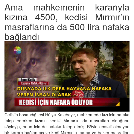
Ama mahkemenin kararıyla
kızına 4500, kedisi Mırmır’ın
masraflarına da 500 lira nafaka
bağlandı
Çelik’in boşandığı eşi Hülya Kalebayır, mahkemede kızı için nafaka
talep ederken kızının kedisi Mırmır’ın da masrafları olduğunu
söyleyip, onun için de nafaka talep etmiş. Böyle emsali olmayan
bir karara bağlanmış ve kedi Mırmır’ın mama ve bakım masrafları