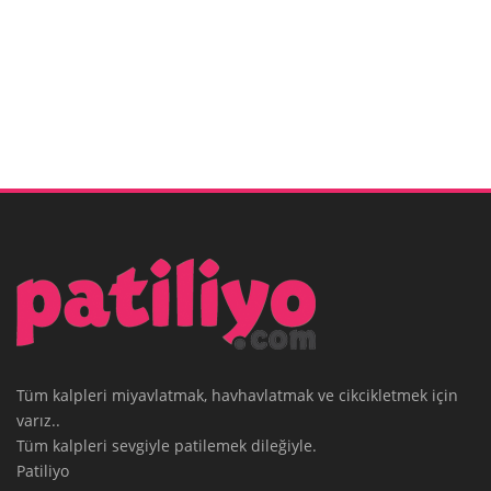
Tüm kalpleri miyavlatmak, havhavlatmak ve cikcikletmek için
varız..
Tüm kalpleri sevgiyle patilemek dileğiyle.
Patiliyo