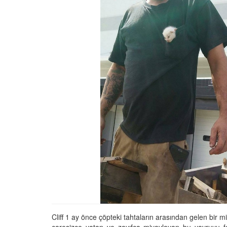
Tüm İnsanların Ders Ç
Gereken 26 Hayvanse
22.05.2020
Anne Kedi Yavrusunu
Reddeder ve Terk Ede
22.05.2020
Evde Beslenebilecek En
Küçük Kedi Cinsi
22.05.2020
Yavru Kedilerde Pire N
Temizlenir?
22.05.2020
Cliff 1 ay önce çöpteki tahtaların arasından gelen bir 