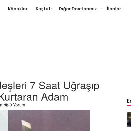
Köpekler
Keşfet
Diğer Dostlarımız
İlanlar
eşleri 7 Saat Uğraşıp
 Kurtaran Adam
E
ni
0 Yorum
r ve
Gri Kedi Cinsleri: 14 Tür ve
Özellikleri
26.05.2020