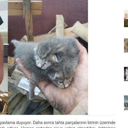
ıkarması
Tüm İnsanların Ders Çıkarması
ver Söz
Gereken 26 Hayvansever Söz
22.05.2020
 Neden
Anne Kedi Yavrusunu Neden
r?
Reddeder ve Terk Eder?
22.05.2020
 Tatlı 21
Evde Beslenebilecek En Tatlı 21
Küçük Kedi Cinsi
22.05.2020
asıl
Yavru Kedilerde Pire Nasıl
Temizlenir?
22.05.2020
miyavlama duyuyor. Daha sonra tahta parçalarının birinin üzerinde