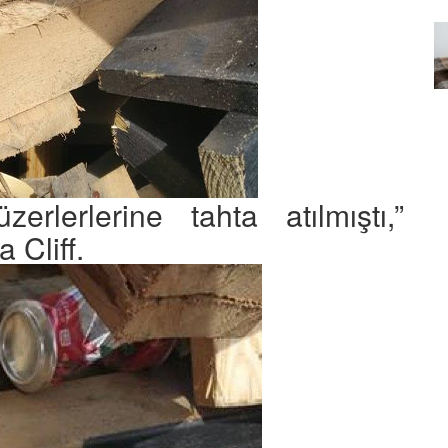
Özel Bir Bağ: Tekir Kedilerle
emez"?
Kurulan Derin Dostlukların
el
Psikolojisi
15.09.2025
erlerlerine tahta atılmıştı,”
 Cliff.