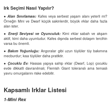
Irk Seçimi Nasıl Yapılır?
●
Alan Sınırlaması:
Kafes veya serbest yaşam alanı yeterli mi?
Örneğin Mini ve Dwarf küçük sakinlerdir, büyük ırklar daha fazla
alan ister.
●
Enerji Seviyesi ve Oyunculuk:
Kimi ırklar sabah ve akşam
aktif, kimi daha uyumludur. Kafes dışında serbest dolaşım tercihin
varsa bu önemli.
●
Bakım Yoğunluğu:
Angoralar gibi uzun tüylüler tüy bakımına
mecburdur; kısa tüylüler daha pratiktir.
●
Çocuklu Ev:
Hassas yapıya sahip ırklar (Dwarf, Lop) çocuklu
evde dikkatli davranılmalı; Flemish Giant toleranslı ama temaslı
yavru omurgalarını riske edebilir.
Kapsamlı Irklar Listesi
1-Mini Rex