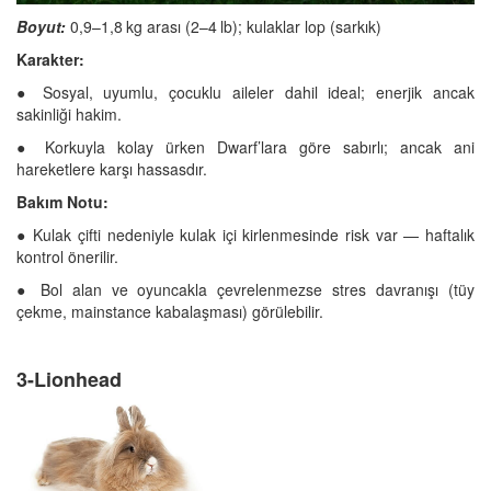
Boyut:
0,9–1,8 kg arası (2–4 lb); kulaklar lop (sarkık)
Karakter:
● Sosyal, uyumlu, çocuklu aileler dahil ideal; enerjik ancak
sakinliği hakim.
● Korkuyla kolay ürken Dwarf’lara göre sabırlı; ancak ani
hareketlere karşı hassasdır.
Bakım Notu:
● Kulak çifti nedeniyle kulak içi kirlenmesinde risk var — haftalık
kontrol önerilir.
● Bol alan ve oyuncakla çevrelenmezse stres davranışı (tüy
çekme, mainstance kabalaşması) görülebilir.
3-Lionhead