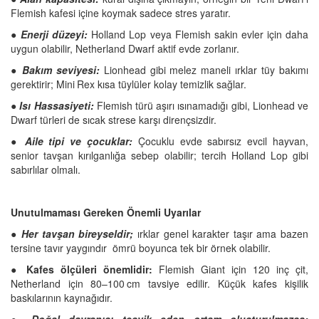
Flemish kafesi içine koymak sadece stres yaratır.
●
Enerji düzeyi:
Holland Lop veya Flemish sakin evler için daha
uygun olabilir, Netherland Dwarf aktif evde zorlanır.
●
Bakım seviyesi:
Lionhead gibi melez maneli ırklar tüy bakımı
gerektirir; Mini Rex kısa tüylüler kolay temizlik sağlar.
●
Isı Hassasiyeti:
Flemish türü aşırı ısınamadığı gibi, Lionhead ve
Dwarf türleri de sıcak strese karşı dirençsizdir.
●
Aile tipi ve çocuklar:
Çocuklu evde sabırsız evcil hayvan,
senior tavşan kırılganlığa sebep olabilir; tercih Holland Lop gibi
sabırlılar olmalı.
Unutulmaması Gereken Önemli Uyarılar
●
Her tavşan bireyseldir;
ırklar genel karakter taşır ama bazen
tersine tavır yaygındır ömrü boyunca tek bir örnek olabilir.
●
Kafes ölçüleri önemlidir:
Flemish Giant için 120 inç çit,
Netherland için 80–100 cm tavsiye edilir. Küçük kafes kişilik
baskılarının kaynağıdır.