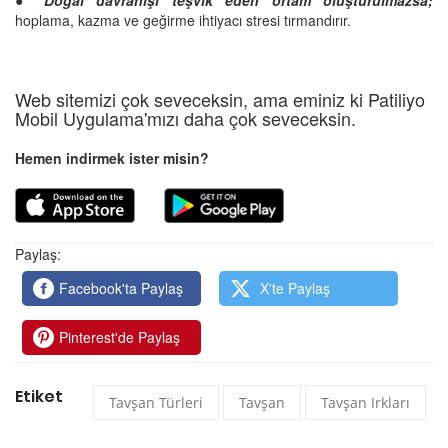
●
Doğal davranışı teşvik eden ortam oluşturulmazsa;
hoplama, kazma ve geğirme ihtiyacı stresi tırmandırır.
Web sitemizi çok seveceksin, ama eminiz ki Patiliyo
Mobil Uygulama'mızı daha çok seveceksin.
Hemen indirmek ister misin?
Paylaş:
Facebook'ta Paylaş
X'te Paylaş
Pinterest'de Paylaş
Etiket
Tavşan Türleri
Tavşan
Tavşan Irkları