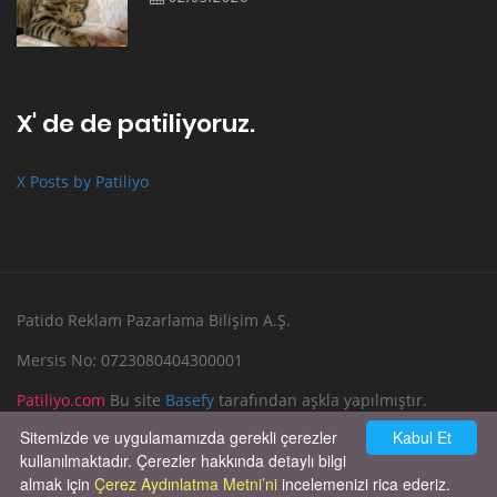
X' de de patiliyoruz.
X Posts by Patiliyo
Patido Reklam Pazarlama Bilişim A.Ş.
Mersis No: 0723080404300001
Patiliyo.com
Bu site
Basefy
tarafından aşkla yapılmıştır.
Sitemizde ve uygulamamızda gerekli çerezler
Kabul Et
Reklam Verin
Bize Yazın
kullanılmaktadır. Çerezler hakkında detaylı bilgi
almak için
Çerez Aydınlatma Metni’ni
incelemenizi rica ederiz.