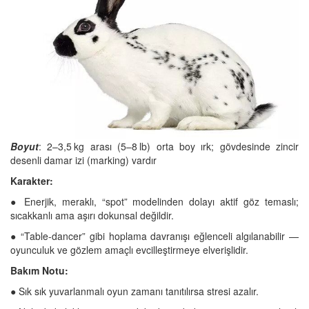
Boyut
: 2–3,5 kg arası (5–8 lb) orta boy ırk; gövdesinde zincir
desenli damar izi (marking) vardır
Karakter:
● Enerjik, meraklı, “spot” modelinden dolayı aktif göz temaslı;
sıcakkanlı ama aşırı dokunsal değildir.
● “Table-dancer” gibi hoplama davranışı eğlenceli algılanabilir —
oyunculuk ve gözlem amaçlı evcilleştirmeye elverişlidir.
Bakım Notu:
● Sık sık yuvarlanmalı oyun zamanı tanıtılırsa stresi azalır.