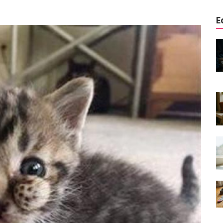
E
edinizle
Sarman Kediler Neden
Yaratıcı
“Yaramaz”? Kısa Bir Blog
25.09.2025
Kediler Neden Dört Ayak
 Mama mı,
Üzerine Düşer? Evrimsel
ı ve
Adaptasyon
22.09.2025
Kedilerin Bıyıkları Neden Bu
rde Ayrılık
Kadar Önemli? Evrimsel İşlevleri
temleri
22.09.2025
Kışın Tekir Kedi Bakımı: Soğuk
en
Havada Kediniz İçin 13 Önemli
rimsel Bir
İpucu
19.09.2025