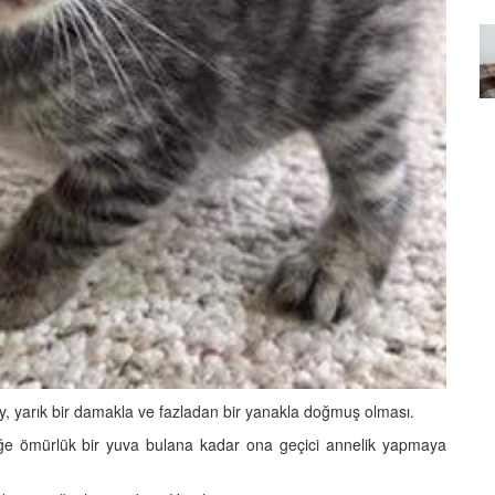
Özel Bir Bağ: Tekir Kedilerle
emez"?
Kurulan Derin Dostlukların
el
Psikolojisi
15.09.2025
y, yarık bir damakla ve fazladan bir yanakla doğmuş olması.
ğe ömürlük bir yuva bulana kadar ona geçici annelik yapmaya