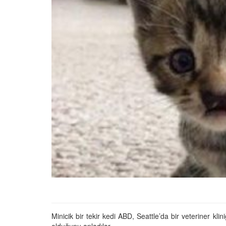
Tüm İnsanların Ders Ç
Gereken 26 Hayvanse
22.05.2020
Anne Kedi Yavrusunu
Reddeder ve Terk Ede
22.05.2020
Evde Beslenebilecek En
Küçük Kedi Cinsi
22.05.2020
Yavru Kedilerde Pire N
Temizlenir?
22.05.2020
Minicik bir tekir kedi ABD, Seattle’da bir veteriner kl