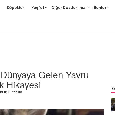
Köpekler
Keşfet
Diğer Dostlarımız
İlanlar
 Dünyaya Gelen Yavru
k Hikayesi
E
ni
0 Yorum
r ve
Gri Kedi Cinsleri: 14 Tür ve
Özellikleri
26.05.2020