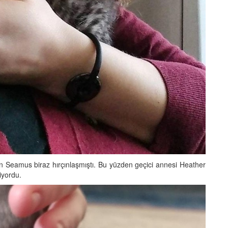
nan Seamus biraz hırçınlaşmıştı. Bu yüzden geçici annesi Heather
iyordu.