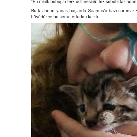
“Bu minik bebeğin terk edilmesinin tek sebebi fazladan 
Bu fazladan yanak başlarda Seamus’a bazı sorunlar y
büyüdükçe bu sorun ortadan kalktı