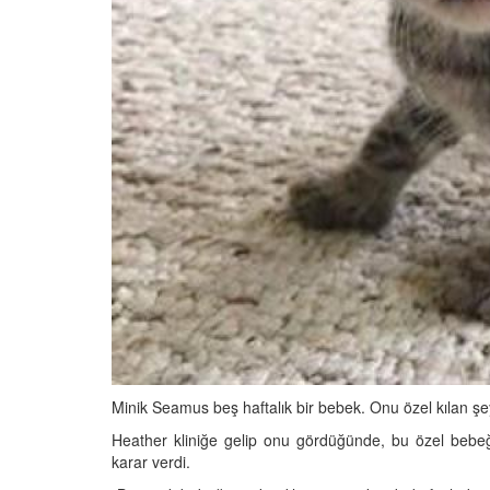
05.10.2025
r'da Kedilerin Kutsal
ılardan Yasalara
Kediler Neden "Eğitil
Büyülü Dünyası
Vahşi Atalarına Bilims
Yolculuk
25
03.10.2025
Minik Seamus beş haftalık bir bebek. Onu özel kılan şe
Heather kliniğe gelip onu gördüğünde, bu özel bebe
karar verdi.