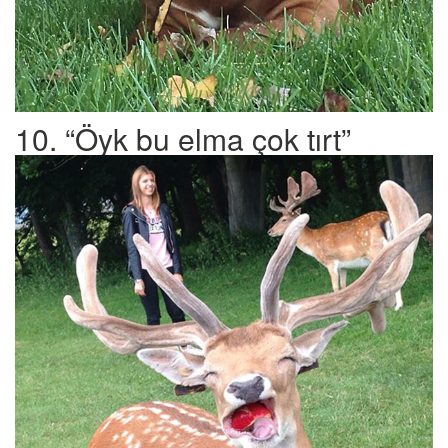
10. “Öyk bu elma çok tırt”