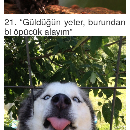
21. “Güldüğün yeter, burundan
bi öpücük alayım”