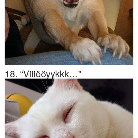
18. “Viiiööyykkk…”