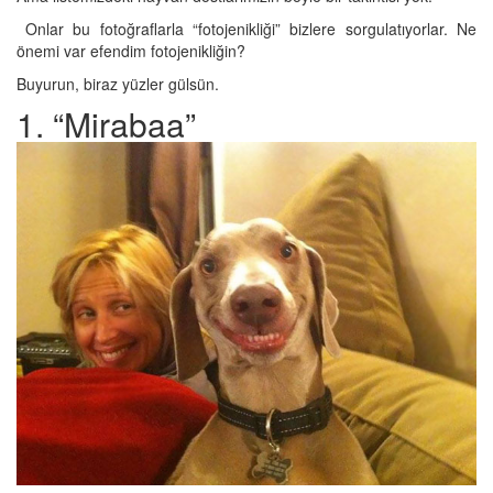
Onlar bu fotoğraflarla “fotojenikliği” bizlere sorgulatıyorlar. Ne
önemi var efendim fotojenikliğin?
Buyurun, biraz yüzler gülsün.
1. “Mirabaa”