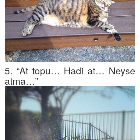
5. “At topu… Hadi at… Neyse
atma…”