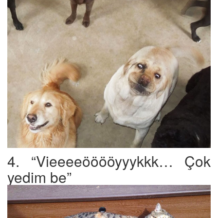
4. “Vieeeeööööyyykkk… Çok
yedim be”