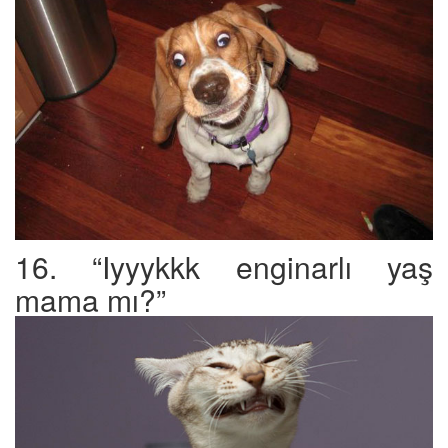
16. “Iyyykkk enginarlı yaş
mama mı?”