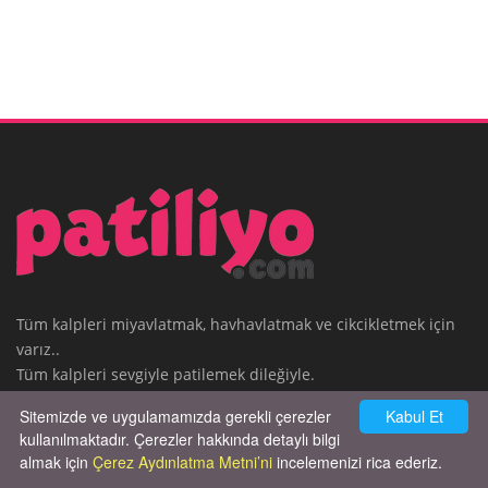
Tüm kalpleri miyavlatmak, havhavlatmak ve cikcikletmek için
varız..
Tüm kalpleri sevgiyle patilemek dileğiyle.
Patiliyo
Sitemizde ve uygulamamızda gerekli çerezler
Kabul Et
kullanılmaktadır. Çerezler hakkında detaylı bilgi
almak için
Çerez Aydınlatma Metni’ni
incelemenizi rica ederiz.