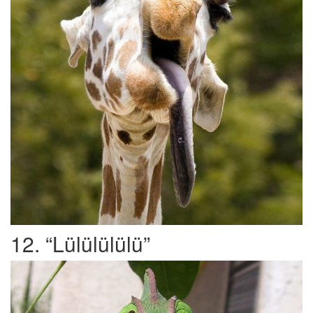
12. “Lülülülülü”