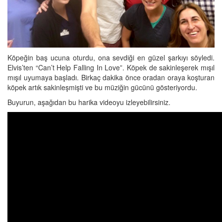
Köpeğin baş ucuna oturdu, ona sevdiği en güzel şarkıyı söyledi.
Elvis’ten “Can’t Help Falling In Love”. Köpek de sakinleşerek mışıl
mışıl uyumaya başladı. Birkaç dakika önce oradan oraya koşturan
köpek artık sakinleşmişti ve bu müziğin gücünü gösteriyordu.
Buyurun, aşağıdan bu harika videoyu izleyebilirsiniz.