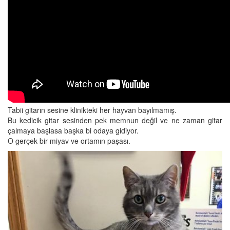
Tabii gitarın sesine klinikteki her hayvan bayılmamış.
Bu kedicik gitar sesinden pek memnun değil ve ne zaman gitar
çalmaya başlasa başka bi odaya gidiyor.
O gerçek bir miyav ve ortamın paşası.