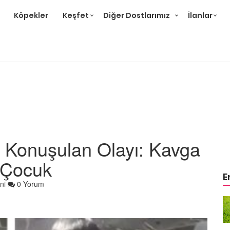
Köpekler
Keşfet
Diğer Dostlarımız
İlanlar
 Konuşulan Olayı: Kavga
n Çocuk
E
ni
0 Yorum
arıcısının
Hayatını Kurtaran Kurtarıcısının
Onu Sahiplendiğine
bull
İnanamayan Yavru Pitbull