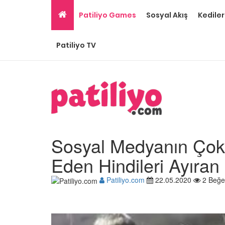
Patiliyo Games
Sosyal Akış
Kediler
Patiliyo TV
Sosyal Medyanın Çok
Eden Hindileri Ayıra
Patiliyo.com
22.05.2020
2 Beğe
Hayatını Kurtaran Kurt
Onu Sahiplendiğine
İnanamayan Yavru Pit