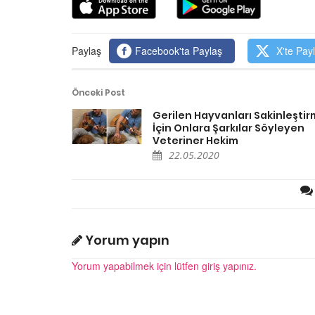
Papağanın Ölümü İle İlg
ak Hareket: Müge Anlı
Açıklama Geldi
öpeğin Haczedilmesine
22.05.2020
lmadı
Paylaş
Facebook'ta Paylaş
X'te Pay
20
MasterChef Programı 
Tanınan Murat Özdemi
Önceki Post
dya Fenomeni Olan 12
Papağan İşkence Vid
 Boo Melek Oldu
Gerilen Hayvanları Sakinleşti
22.05.2020
İçin Onlara Şarkılar Söyleyen
20
Veteriner Hekim
22.05.2020
Yorum yapın
Yorum yapabilmek için lütfen giriş yapınız.