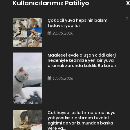
Kullanıcılarımız Patiliyo
X
X 
Çok acil yuva hepsinin bakımı
tedavisi yapıldı
22.06.2026
Maalesef evde oluşan ciddi alerji
nedeniyle kedimize yeni bir yuva
aramak zorunda kaldık. Bu kararı
...
17.05.2026
Cok huysal asla tırmalama huyu
yok yeni kısırlastırdım tuvalet
egitimi de var kumundan baska
yere ya...