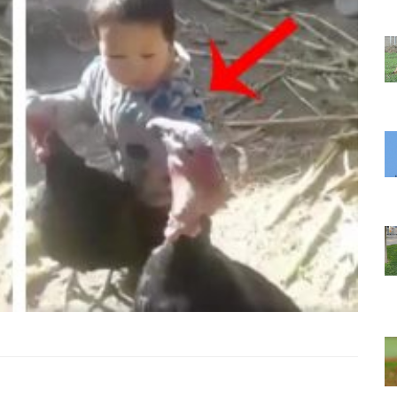
22.05.2020
ir Deri Bir
Terk Edildikten Sonra Bir Deri Bir
inizi
Kemik Kalan Köpeğin İçinizi
Isıtacak Değişimi
31.05.2020
en Ruh Eşi
Uçma Yetisini Kaybeden Ruh Eşi
Her Yıl
Malena’yı Görmek İçin Her Yıl
k
13.000 Km Uçan Leylek
22.05.2020
op'a
Sokak Köpeğini Petshop'a
ve
Götüren, Dokunduğu ve
ın Alan
Kokladığı Her Şeyi Satın Alan
Güzel İnsan
22.05.2020
 Baykuşun
Nehirde Can Çekişen Baykuşun
am ve
Hayatını Kurtaran Adam ve
Aldığı Teşekkür