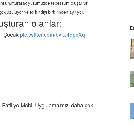
27.05.2020
resini unutturarak yüzümüzde tebessüm oluşturur.
 üzülüyor ve iki hindiyi birbirinden ayırıyor.
uşturan o anlar:
E
li Çocuk
pic.twitter.com/bvkJ4dpcXq
yi Hayata
Kanalizasyon İçinde Yaralı
ç Isıtan
Halde Bulunan Yavru Köpeğin
Hayata Tutunma Hikayesi
22.05.2020
 Kediyi
Evsiz Adamı Hastane Kapısında
tını
Bekleyen Vefakar Köpekler
zel Adam
22.05.2020
Yakılarak Öldürülmüş Halde
 Patiliyo Mobil Uygulama'mızı daha çok
len Yavru
Bulunan Yavru Kedinin Hüzün
ayata
Dolu Hikayesi
22.05.2020
Üniversite Öğrencileri Kedi ve