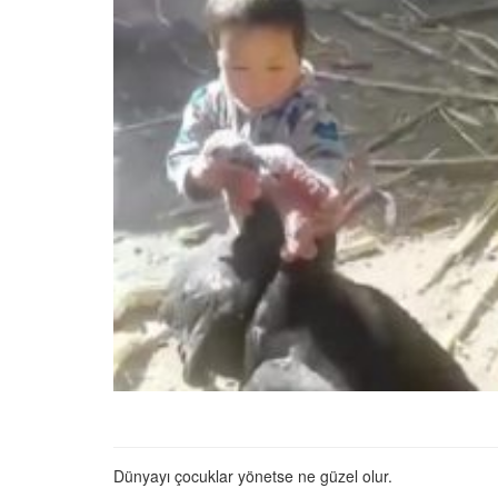
22.05.2020
Terk Edildikten Sonra B
Kemik Kalan Köpeğin İç
Isıtacak Değişimi
31.05.2020
Uçma Yetisini Kaybed
Malena’yı Görmek İçin 
13.000 Km Uçan Leyle
22.05.2020
Sokak Köpeğini Petsh
Götüren, Dokunduğu 
Kokladığı Her Şeyi Sat
Güzel İnsan
22.05.2020
Nehirde Can Çekişen
Hayatını Kurtaran Ad
Aldığı Teşekkür
Dünyayı çocuklar yönetse ne güzel olur.