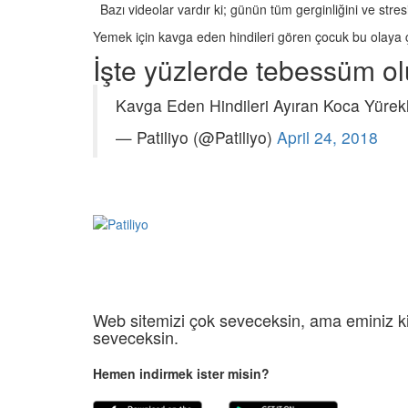
27.05.2020
Bazı videolar vardır ki; günün tüm gerginliğini ve st
Yemek için kavga eden hindileri gören çocuk bu olaya çok
İşte yüzlerde tebessüm ol
Kavga Eden Hindileri Ayıran Koca Yürek
’a Sahnede Eşlik
Çamura Bulanmış Tilki
— Patiliyo (@Patiliyo)
April 24, 2018
m Sokak Köpeğini
Döndüren İnsanlar ve İ
er
Son Hali
20
22.05.2020
yan Tekerlekleri
Kimselerin İstemediği
vanları İçin Yatağa
Sahiplenip Onun Haya
zel Kalpli Genç
Değiştiren Yüreği Gü
20
26.05.2020
Web sitemizi çok seveceksin, ama eminiz ki
nt Yardım Elini
Canavar Diye İlan Edi
seveceksin.
nkırı’da Kanyona
Kedinin Muhteşem H
ek 5 Gündür
Dönüş Hikayesi
ya Bekliyor
Hemen indirmek ister misin?
26.05.2020
20