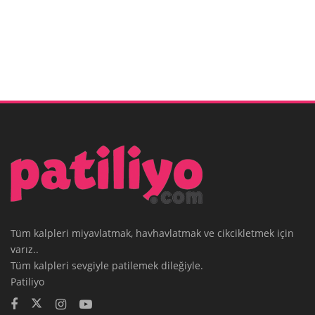
Tüm kalpleri miyavlatmak, havhavlatmak ve cikcikletmek için
varız..
Tüm kalpleri sevgiyle patilemek dileğiyle.
Patiliyo